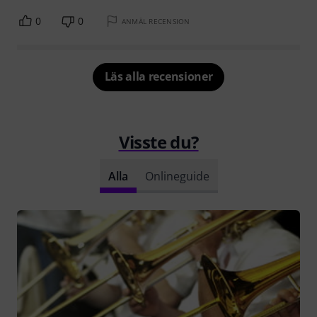
0
0
ANMÄL RECENSION
Läs alla recensioner
Visste du?
Alla
Onlineguide