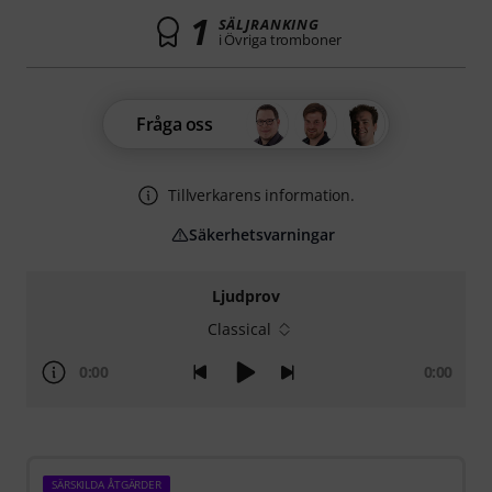
1
SÄLJRANKING
i Övriga tromboner
Fråga oss
Tillverkarens information.
Säkerhetsvarningar
Ljudprov
Classical
0:00
0:00
SÄRSKILDA ÅTGÄRDER