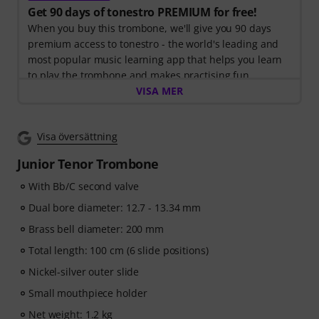
Get 90 days of tonestro PREMIUM for free!
When you buy this trombone, we'll give you 90 days
premium access to tonestro - the world's leading and
most popular music learning app that helps you learn
to play the trombone and makes practising fun.
Discover the world of music with
VISA MER
60 interactive step-
by-step lessons
, over
400 songs with high-quality
backing music
, and more than
270 targeted exercises
.
Visa översättning
The interactive live feedback from tonestro listens to
you as you play, analyses each note played, and
Junior Tenor Trombone
immediately gives you feedback on pitch and rhythm.
Take the opportunity now to develop your trombone
With Bb/C second valve
skills flexibly, effectively and enjoyably - anytime,
Dual bore diameter: 12.7 - 13.34 mm
anywhere. No automatic renewal!
Brass bell diameter: 200 mm
Total length: 100 cm (6 slide positions)
Nickel-silver outer slide
Small mouthpiece holder
Net weight: 1.2 kg