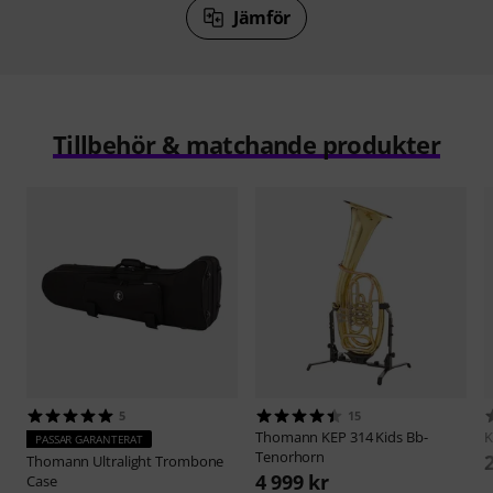
Jämför
Tillbehör & matchande produkter
5
15
Thomann
KEP 314 Kids Bb-
PASSAR GARANTERAT
Tenorhorn
Thomann
Ultralight Trombone
4 999 kr
Case