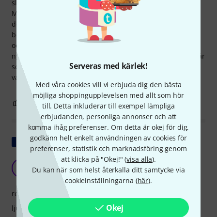
sliden är lite repig och behöver regelbunden smörjning.
Med tanke på priset tycker jag att den är acceptabel (men
den får bara tre stjärnor). Trombonen har en ganska smal
borrning, intonationen är bra, ljudet är vackert och ljust,
och den är inte på något sätt sämre än andra
nybörjarinstrument. För oss var köpet en succé eftersom vår
Serveras med kärlek!
son fortfarande tycker om att spela instrumentet nästan
varje dag, även efter de första månaderna.
Med våra cookies vill vi erbjuda dig den bästa
möjliga shoppingupplevelsen med allt som hör
5
2
ANMÄL RECENSION
till. Detta inkluderar till exempel lämpliga
erbjudanden, personliga annonser och att
komma ihåg preferenser. Om detta är okej för dig,
godkänn helt enkelt användningen av cookies för
Visa original
preferenser, statistik och marknadsföring genom
att klicka på "Okej!" (
visa alla
).
uppåtgående ventilgem
J
Du kan när som helst återkalla ditt samtycke via
Joel9060 12.10.2017
cookieinställningarna (
här
).
respons
Okej
ljud