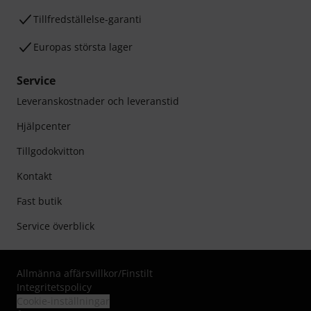
Tillfredställelse-garanti
Europas största lager
Service
Leveranskostnader och leveranstid
Hjälpcenter
Tillgodokvitton
Kontakt
Fast butik
Service överblick
Allmänna affärsvillkor
/
Finstilt
Integritetspolicy
Cookie-inställningar