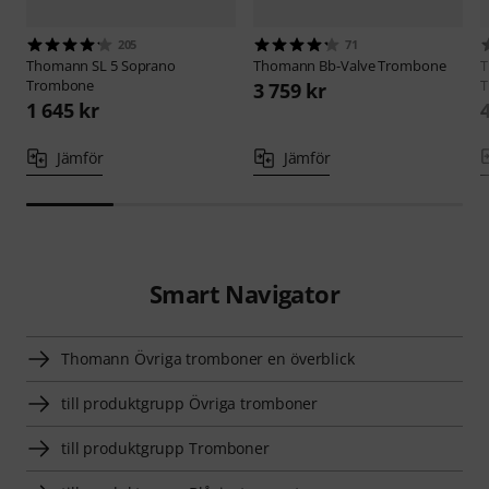
205
71
Thomann
SL 5 Soprano
Thomann
Bb-Valve Trombone
Trombone
T
3 759 kr
1 645 kr
Jämför
Jämför
Smart Navigator
Thomann Övriga tromboner en överblick
till produktgrupp Övriga tromboner
till produktgrupp Tromboner