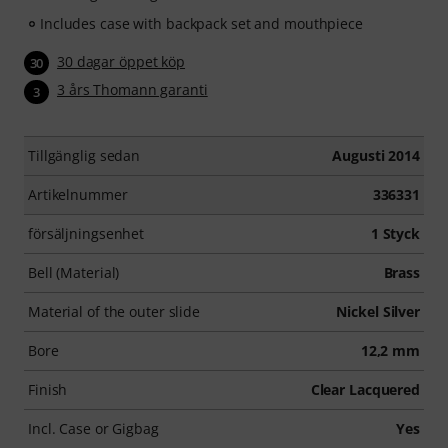
Includes case with backpack set and mouthpiece
30 dagar öppet köp
30
3 års Thomann garanti
3
Tillgänglig sedan
Augusti 2014
Artikelnummer
336331
försäljningsenhet
1 Styck
Bell (Material)
Brass
Material of the outer slide
Nickel Silver
Bore
12,2 mm
Finish
Clear Lacquered
Incl. Case or Gigbag
Yes