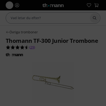
Börja 
Övriga tromboner
Thomann TF-300 Junior Trombone
4.5 av 5 stjärnor från 29 kundbetyg
(
29
)