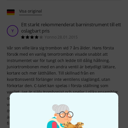
Visa original
Ett starkt rekommenderat barninstrument till ett
oslagbart pris
Y
Yonno 28.01.2015
Vår son ville lära sig trombon vid 7 års ålder. Hans första
försök med en vanlig tenortrombon visade snabbt att
instrumentet var för tungt och ledde till dålig hållning.
Juniortrombonen med en andra ventil är betydligt lättare,
kortare och mer lätthållen. Till skillnad från en
kvarttonsventil förlänger inte ventilens slaglängd, utan
förkortar den. C-talet kan spelas i första ställning som
vanligt. Jag är själv trombonist och spelar i olika ensembler
och ett storband. Jag är inte förtjust i att börja på en
ventiltrombon eller alttrombon på grund av svårigheten att
övergå till en vanlig trombon. Med andra ventiltrombonen
är omkopplaren inga problem. När det gäller kvaliteten:
finishen är fin, såvitt man kan bedöma efter tre månader;