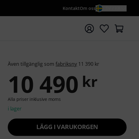
Kontakt
Om oss
SV / KR
a sökningen med söktermen {searchTerm}
Även tillgänglig som
fabriksny
11 390 kr
10 490
kr
Alla priser inklusive moms
i lager
LÄGG I VARUKORGEN