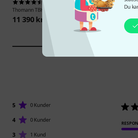
18
196
Du kan
Thomann
TBH 500 GM
K&M
14941 Baritone
949 kr
11 390 kr
5
0 Kunder
4
0 Kunder
RESPO
3
1 Kund