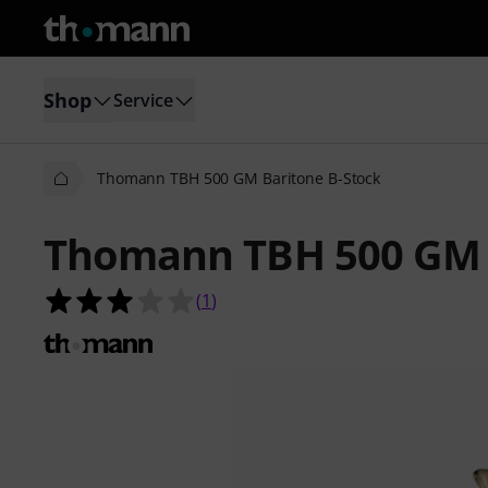
Shop
Service
Thomann TBH 500 GM Baritone B-Stock
Thomann TBH 500 GM 
3.0 av 5 stjärnor från 1 kundbetyg
(
1
)