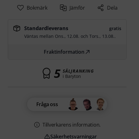
Bokmärk
Jämför
Dela
Standardleverans
gratis
Väntas mellan
Ons., 12.08.
och
Tors., 13.08.
.
Fraktinformation
5
SÄLJRANKING
i Baryton
Fråga oss
Tillverkarens information.
Säkerhetsvarningar