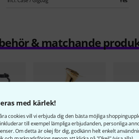
Incl. Case / Gigbag
Yes
llbehör & matchande produk
eras med kärlek!
ra cookies vill vi erbjuda dig den bästa möjliga shoppingupple
inkluderar till exempel lämpliga erbjudanden, personliga an
enser. Om detta är okej för dig, godkänn helt enkelt användni
tik och marknadsföring genom att klicka på "Okej!" (
visa alla
).