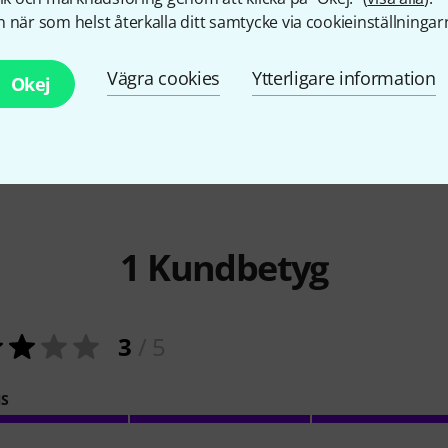
Kariso
230 
7
 när som helst återkalla ditt samtycke via cookieinställningar
3 899 
 Stand
Miraphone
54L 1100 A Baritone
67 000 kr
Vägra cookies
Ytterligare information
Okej
1
Kundbetyg
3
/ 5
NS