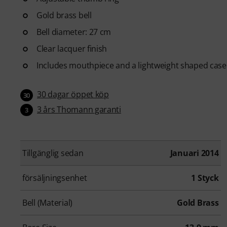
Gold brass bell
Bell diameter: 27 cm
Clear lacquer finish
Includes mouthpiece and a lightweight shaped case
30 dagar öppet köp
30
3 års Thomann garanti
3
Tillgänglig sedan
Januari 2014
försäljningsenhet
1 Styck
Bell (Material)
Gold Brass