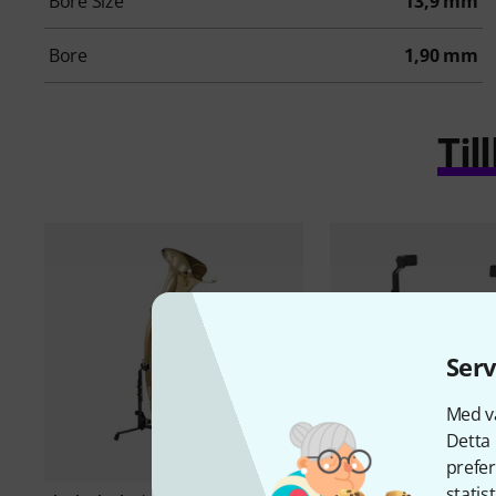
Bore Size
13,9 mm
Bore
1,90 mm
Ti
Serv
Med vå
Detta 
prefer
statis