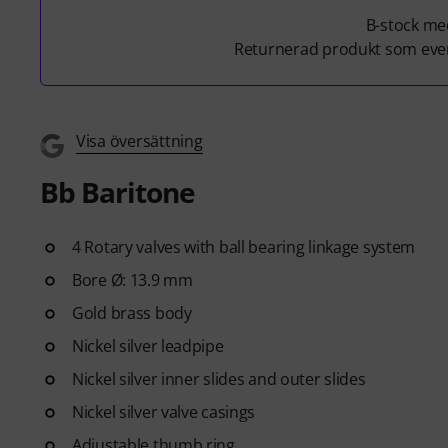
B-stock med
Returnerad produkt som even
Visa översättning
Bb Baritone
4 Rotary valves with ball bearing linkage system
Bore Ø: 13.9 mm
Gold brass body
Nickel silver leadpipe
Nickel silver inner slides and outer slides
Nickel silver valve casings
Adjustable thumb ring