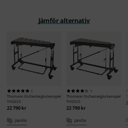
Jämför alternativ
2
3
Thomann
Orchesterglockenspiel
Thomann
Orchesterglockenspiel
T
THGS3.5
THGS3.5
2
22 790 kr
22 790 kr
Jämför
Jämför