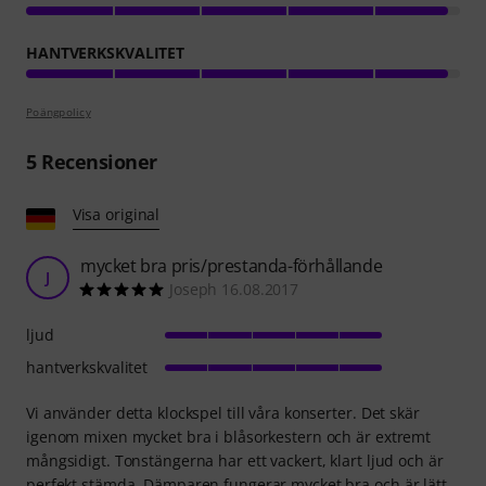
HANTVERKSKVALITET
Poängpolicy
5
Recensioner
Visa original
mycket bra pris/prestanda-förhållande
J
Joseph 16.08.2017
ljud
hantverkskvalitet
Vi använder detta klockspel till våra konserter. Det skär
igenom mixen mycket bra i blåsorkestern och är extremt
mångsidigt. Tonstängerna har ett vackert, klart ljud och är
perfekt stämda. Dämparen fungerar mycket bra och är lätt