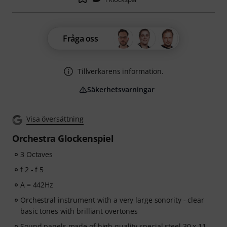
Fråga oss
Tillverkarens information.
Säkerhetsvarningar
Visa översättning
Orchestra Glockenspiel
3 Octaves
f 2 - f 5
A = 442Hz
Orchestral instrument with a very large sonority - clear
basic tones with brilliant overtones
Sound panels made of high quality special steel 30 x 11