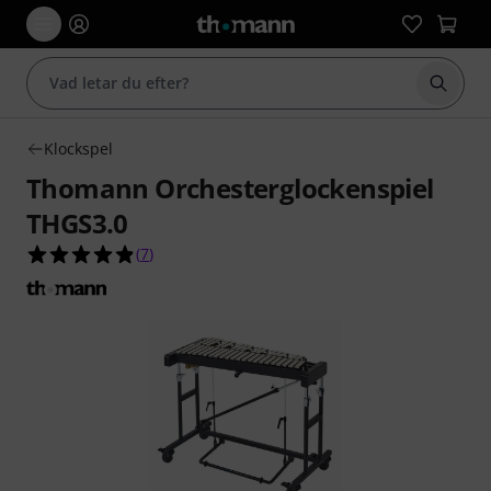
Börja 
Klockspel
Thomann Orchesterglockenspiel
THGS3.0
4.9 av 5 stjärnor från 7 kundbetyg
(
7
)