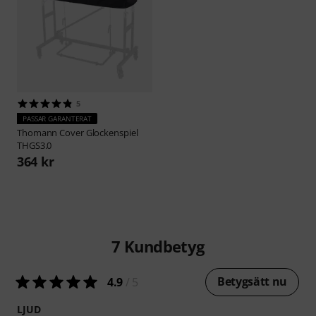
5
PASSAR GARANTERAT
Thomann
Cover Glockenspiel
THGS3.0
364 kr
7
Kundbetyg
Betygsätt nu
4.9
/ 5
LJUD