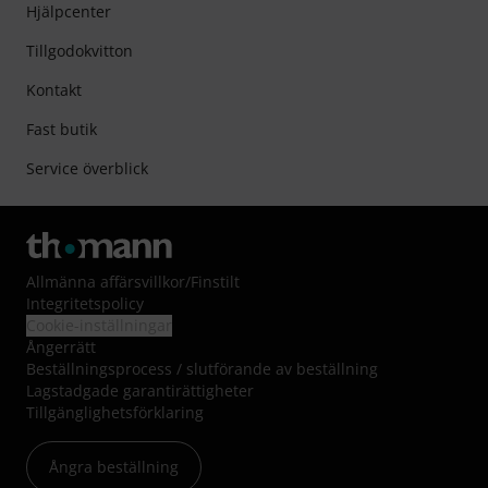
Hjälpcenter
Tillgodokvitton
Kontakt
Fast butik
Service överblick
Allmänna affärsvillkor
/
Finstilt
Integritetspolicy
Cookie-inställningar
Ångerrätt
Beställningsprocess / slutförande av beställning
Lagstadgade garantirättigheter
Tillgänglighetsförklaring
Ångra beställning