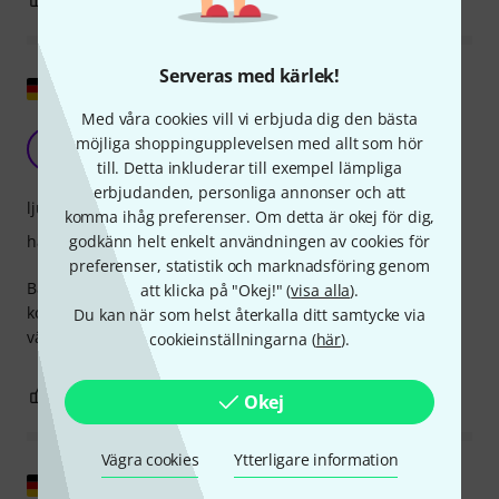
Serveras med kärlek!
Visa original
Med våra cookies vill vi erbjuda dig den bästa
konsertklockspel
möjliga shoppingupplevelsen med allt som hör
S
Saxophonsound 18.01.2024
till. Detta inkluderar till exempel lämpliga
erbjudanden, personliga annonser och att
ljud
komma ihåg preferenser. Om detta är okej för dig,
hantverkskvalitet
godkänn helt enkelt användningen av cookies för
preferenser, statistik och marknadsföring genom
Bästa ljud, resonerar (utan att vara irriterande) in i
att klicka på "Okej!" (
visa alla
).
konserthusets yttersta hörn. Mycket bra utförande och
Du kan när som helst återkalla ditt samtycke via
väldigt, väldigt bra ljud.
cookieinställningarna (
här
).
1
0
ANMÄL RECENSION
Okej
Vägra cookies
Ytterligare information
Visa original