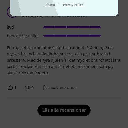
·
Finstilt
Privacy Policy
klockspel
R4
Rhythmik 4 25.09.2024
ljud
hantverkskvalitet
Ett mycket välarbetat orkesterinstrument. Stämningen är
mycket bra och ljudet är balanserat och passar bra in i
orkestern. Med de fyra hjulen är det mycket bra för att klara
korta sträckor. Allt som allt är det ett instrument som jag
skulle rekommendera.
1
0
ANMÄL RECENSION
Läs alla recensioner