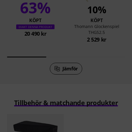
63%
10%
KÖPT
KÖPT
Thomann Glockenspiel
EXAKT DENNA PRODUKT
THGS2.5
20 490 kr
2 529 kr
Jämför
Tillbehör & matchande produkter