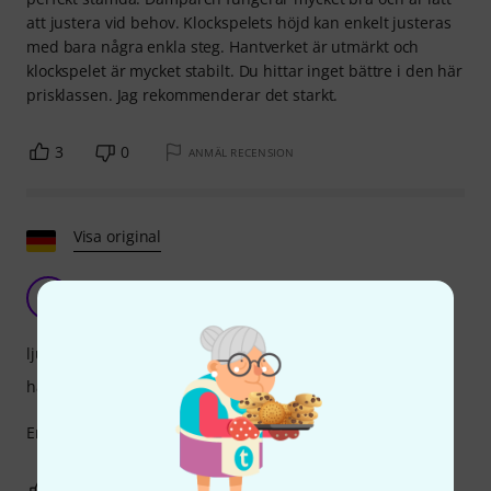
att justera vid behov. Klockspelets höjd kan enkelt justeras
med bara några enkla steg. Hantverket är utmärkt och
klockspelet är mycket stabilt. Du hittar inget bättre i den här
prisklassen. Jag rekommenderar det starkt.
3
0
ANMÄL RECENSION
Visa original
7B
7er Blech/NÖ 18.10.2018
ljud
hantverkskvalitet
En toppprodukt och bra pris
1
0
ANMÄL RECENSION