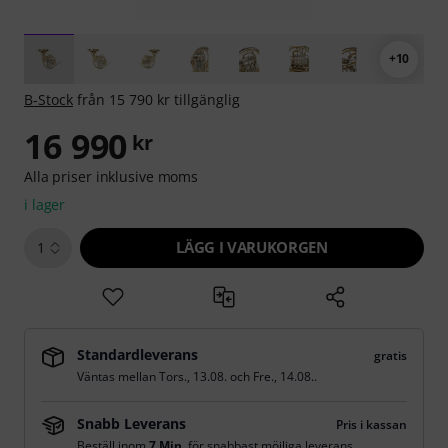
+10
B-Stock
från 15 790 kr tillgänglig
16 990
kr
Alla priser inklusive moms
i lager
LÄGG I VARUKORGEN
1
Standardleverans
gratis
Väntas mellan
Tors., 13.08.
och
Fre., 14.08.
.
Snabb Leverans
Pris i kassan
Beställ inom
7 Min.
för snabbast möjliga leverans.