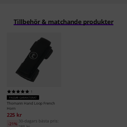
Tillbehör & matchande produkter
1
PASSAR GARANTERAT
Thomann
Hand Loop French
Horn
225 kr
30-dagars bästa pris:
-21%
285 kr