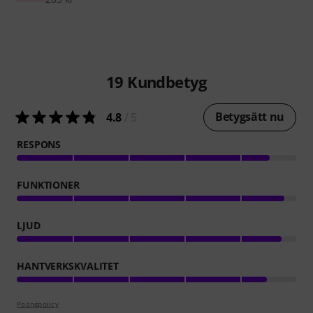
19
Kundbetyg
Betygsätt nu
4.8
/ 5
RESPONS
FUNKTIONER
LJUD
HANTVERKSKVALITET
Poängpolicy