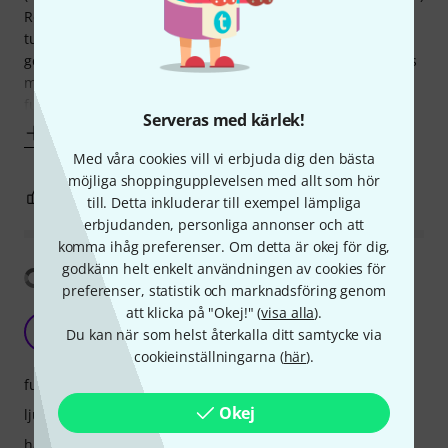
Response in the lower register(2 and a half register below
tuning F note) is great with solid easy blowing full sound. It
gets a bit difficult playing the High A note and above as it is
met with a lot of resistance but the tone is still warm and
full. The D note(T12/T3) required a bit of getting used to
Serveras med kärlek!
Visa mer
Med våra cookies vill vi erbjuda dig den bästa
möjliga shoppingupplevelsen med allt som hör
1
0
ANMÄL RECENSION
till. Detta inkluderar till exempel lämpliga
erbjudanden, personliga annonser och att
komma ihåg preferenser. Om detta är okej för dig,
godkänn helt enkelt användningen av cookies för
Visa översättning
preferenser, statistik och marknadsföring genom
att klicka på "Okej!" (
visa alla
).
Very good choice!
N
Du kan när som helst återkalla ditt samtycke via
nikolapav 10.06.2024
cookieinställningarna (
här
).
funktioner
Okej
ljud
hantverkskvalitet