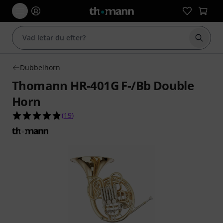
Börja 
Dubbelhorn
Thomann HR-401G F-/Bb Double
Horn
4.8 av 5 stjärnor från 19 kundbetyg
(
19
)