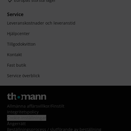
Europas största lager
Service
Leveranskostnader och leveranstid
Hjälpcenter
Tillgodokvitton
Kontakt
Fast butik
Service överblick
Allmänna affärsvillkor
/
Finstilt
Integritetspolicy
Cookie-inställningar
Ångerrätt
Beställningsprocess / slutförande av beställning