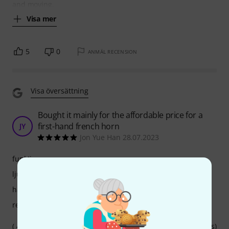
and moving.
Visa mer
5
0
ANMÄL RECENSION
Visa översättning
Bought it mainly for the affordable price for a
first-hand french horn
JY
Jon Yue Han 28.07.2023
funktioner
ljud
hantverkskvalitet
respons
( 4years of horn experience in school and community bands)