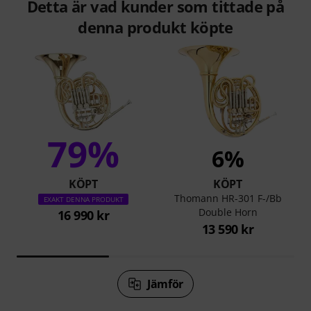
Detta är vad kunder som tittade på
denna produkt köpte
79%
6%
KÖPT
KÖPT
Thomann HR-301 F-/Bb
EXAKT DENNA PRODUKT
Double Horn
16 990 kr
13 590 kr
Jämför