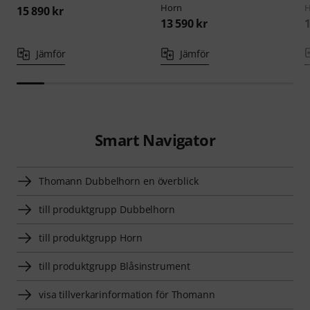
Horn
H
15 890 kr
13 590 kr
1
Jämför
Jämför
Smart Navigator
Thomann Dubbelhorn en överblick
till produktgrupp Dubbelhorn
till produktgrupp Horn
till produktgrupp Blåsinstrument
visa tillverkarinformation för Thomann