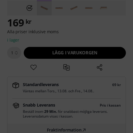
169
kr
Alla priser inklusive moms
i lager
LÄGG I VARUKORGEN
1
Standardleverans
69 kr
Väntas mellan
Tors., 13.08.
och
Fre., 14.08.
.
Snabb Leverans
Pris i kassan
Beställ inom
29 Min.
för snabbast möjliga leverans.
Leveransdatum visas i kassan.
Fraktinformation