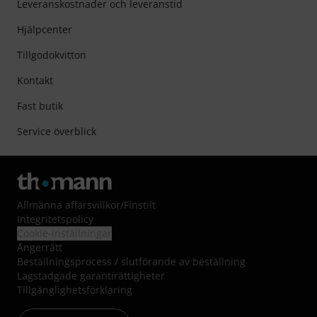
Leveranskostnader och leveranstid
Hjälpcenter
Tillgodokvitton
Kontakt
Fast butik
Service överblick
Allmänna affärsvillkor
/
Finstilt
Integritetspolicy
Cookie-inställningar
Ångerrätt
Beställningsprocess / slutförande av beställning
Lagstadgade garantirättigheter
Tillgänglighetsförklaring