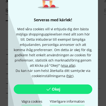
329 kr
Jämför
Jämför
Serveras med kärlek!
Med våra cookies vill vi erbjuda dig den bästa
möjliga shoppingupplevelsen med allt som hör
Smart Navigator
till. Detta inkluderar till exempel lämpliga
erbjudanden, personliga annonser och att
komma ihåg preferenser. Om detta är okej för dig,
till produktgrupp Energy chimes
godkänn helt enkelt användningen av cookies för
preferenser, statistik och marknadsföring genom
till produktgrupp Meditation och musikterapi
att klicka på "Okej!" (
visa alla
).
Du kan när som helst återkalla ditt samtycke via
till produktgrupp Klassiska instrument
cookieinställningarna (
här
).
visa tillverkarinformation för Thomann
Okej
Thomann Klassiska instrument en överblick
Vägra cookies
Ytterligare information