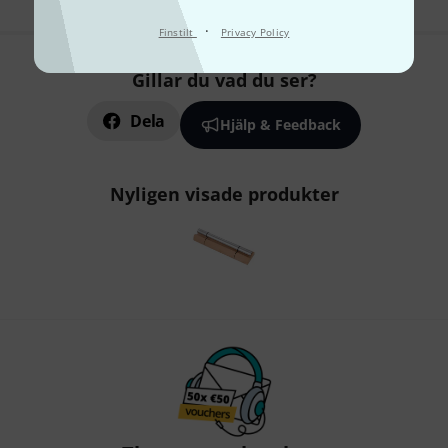
·
Finstilt
Privacy Policy
Gillar du vad du ser?
Dela
Hjälp & Feedback
Nyligen visade produkter