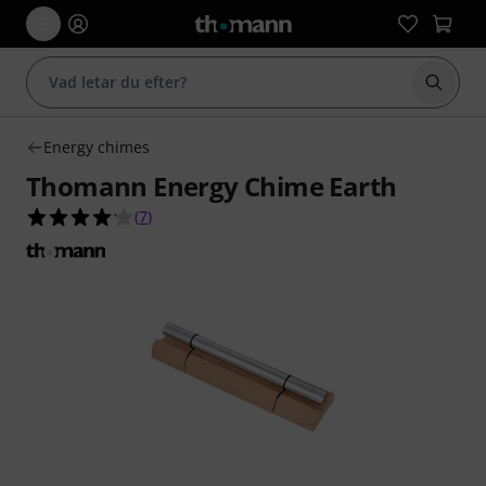
Börja 
Energy chimes
Thomann Energy Chime Earth
4.1 av 5 stjärnor från 7 kundbetyg
(
7
)