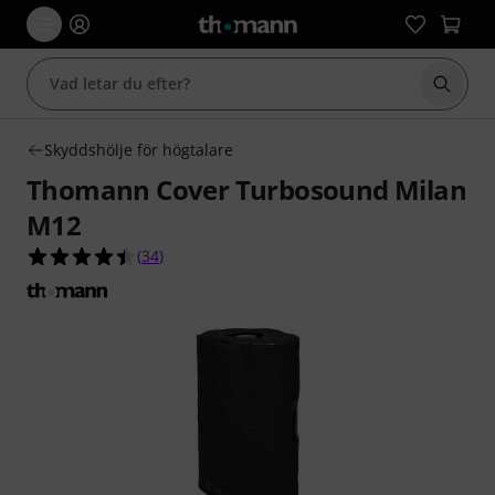
Börja 
Skyddshölje för högtalare
Thomann Cover Turbosound Milan
M12
4.4 av 5 stjärnor från 34 kundbetyg
(
34
)