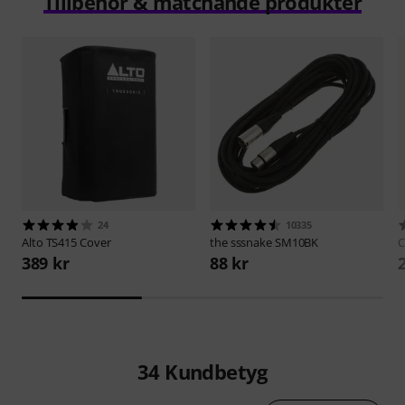
Tillbehör & matchande produkter
24
10335
Alto
TS415 Cover
the sssnake
SM10BK
C
389 kr
88 kr
34
Kundbetyg