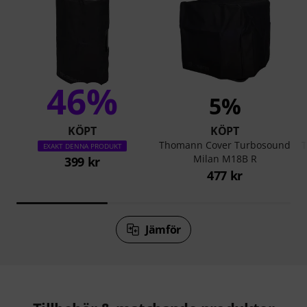
46%
5%
KÖPT
KÖPT
Thomann Cover Turbosound
T
EXAKT DENNA PRODUKT
Milan M18B R
399 kr
477 kr
Jämför