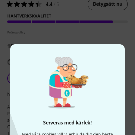
Betygsätt nu
4.4
/ 5
HANTVERKSKVALITET
Poängpolicy
18
Recensioner
Visa översättning
Fine speaker cover
F
fixxxer88 14.01.2019
hantverkskvalitet
A perfect fit for Milan 12.
Pros: Quality is excellent, provides good protection against
scratches and surface damage. Overally neat.
Serveras med kärlek!
Cons: a really tight fit, may have been a little loose.
The material is firm yet thin, a padded version would be
Med våra cookies vill vi erbjuda dig den bästa