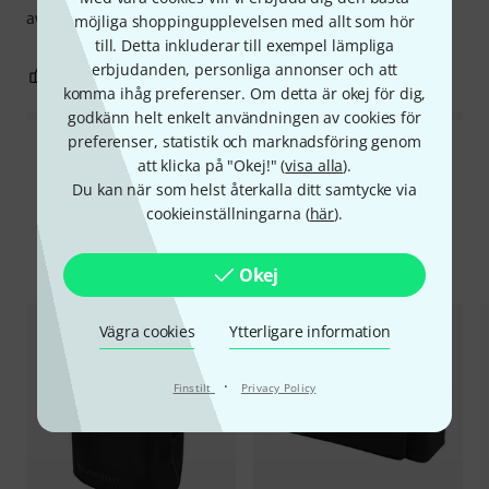
awesome.
möjliga shoppingupplevelsen med allt som hör
till. Detta inkluderar till exempel lämpliga
erbjudanden, personliga annonser och att
2
0
ANMÄL RECENSION
komma ihåg preferenser. Om detta är okej för dig,
godkänn helt enkelt användningen av cookies för
preferenser, statistik och marknadsföring genom
Läs alla recensioner
att klicka på "Okej!" (
visa alla
).
Du kan när som helst återkalla ditt samtycke via
cookieinställningarna (
här
).
Jämför alternativ
Okej
Vägra cookies
Ytterligare information
·
Finstilt
Privacy Policy