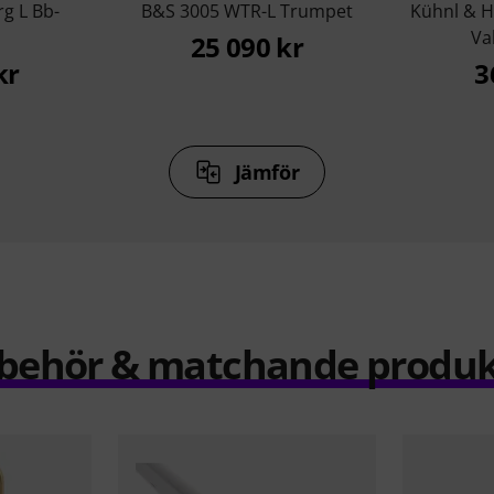
rg L Bb-
B&S 3005 WTR-L Trumpet
Kühnl & H
Va
25 090 kr
kr
3
Jämför
llbehör & matchande produk