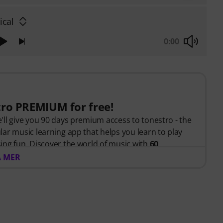
ical
0:00
tro PREMIUM for free!
ll give you 90 days premium access to tonestro - the
ar music learning app that helps you learn to play
ing fun. Discover the world of music with
60
ons
, over
400 songs with high-quality backing
A MER
geted exercises
.
rom tonestro listens to you as you play, analyses each
gives you feedback on pitch and rhythm. Take the
 trumpet skills flexibly, effectively and enjoyably -
tic renewal!