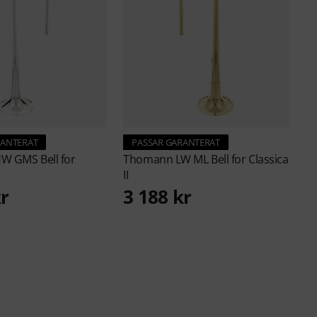
RANTERAT
PASSAR GARANTERAT
W GMS Bell for
Thomann
LW ML Bell for Classica
II
kr
3 188 kr