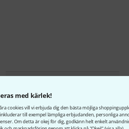
Artikelnummer
358598
Bell (Material)
Brass
eras med kärlek!
3d Slide Trigger
Yes
ra cookies vill vi erbjuda dig den bästa möjliga shoppingupple
inkluderar till exempel lämpliga erbjudanden, personliga an
Type Of Joint
Ball Joints
enser. Om detta är okej för dig, godkänn helt enkelt användni
tik och marknadsföring genom att klicka på "Okej!" (
visa alla
).