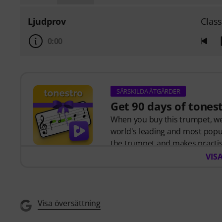
Ljudprov
Class
0:00
SÄRSKILDA ÅTGÄRDER
Get 90 days of tones
When you buy this trumpet, we'
world's leading and most popul
the trumpet and makes practis
interactive step-by-step less
VIS
music
, and more than
270 tar
The interactive live feedback f
note played, and immediately 
opportunity now to develop your
Visa översättning
anytime, anywhere. No automa