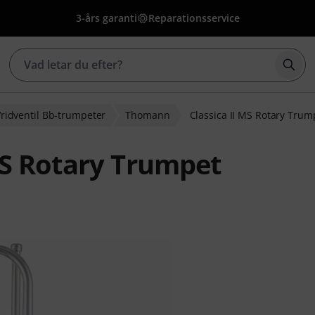
3-års garanti
Reparationsservice
Börj
ridventil Bb-trumpeter
Thomann
Classica II MS Rotary Trum
MS Rotary Trumpet