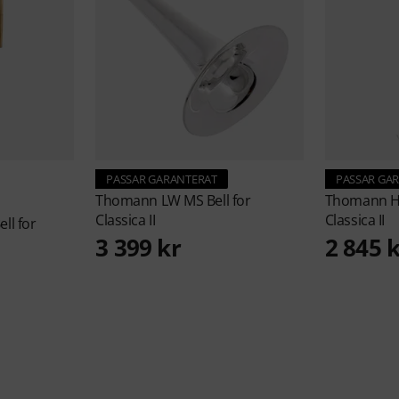
PASSAR GARANTERAT
PASSAR GA
Thomann
LW MS Bell for
Thomann
H
Classica II
Classica II
ll for
3 399 kr
2 845 