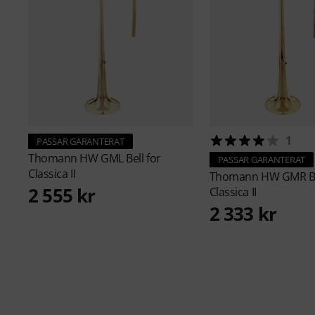
1
PASSAR GARANTERAT
Thomann
HW GML Bell for
PASSAR GARANTERAT
Classica II
Thomann
HW GMR Be
2 555 kr
Classica II
2 333 kr