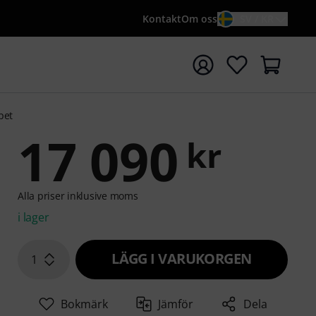
Kontakt
Om oss
SV / KR
a sökningen med söktermen {searchTerm}
pet
17 090
kr
Alla priser inklusive moms
i lager
LÄGG I VARUKORGEN
1
Bokmärk
Jämför
Dela