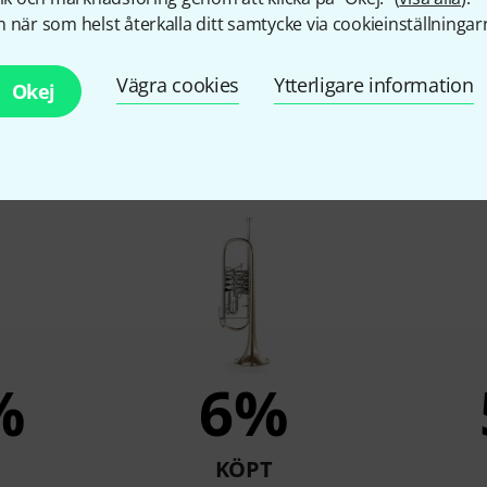
Incl. Case / Gigbag
Yes
 när som helst återkalla ditt samtycke via cookieinställningar
Vägra cookies
Ytterligare information
Okej
under som tittade på denn
%
6%
KÖPT