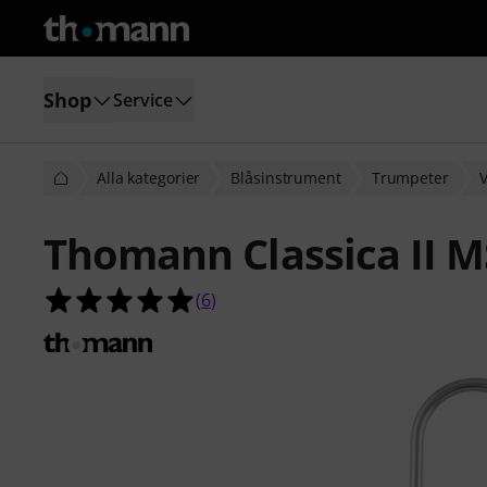
Shop
Service
Alla kategorier
Blåsinstrument
Trumpeter
V
Thomann Classica II 
5.0 av 5 stjärnor från 6 kundbetyg
(
6
)