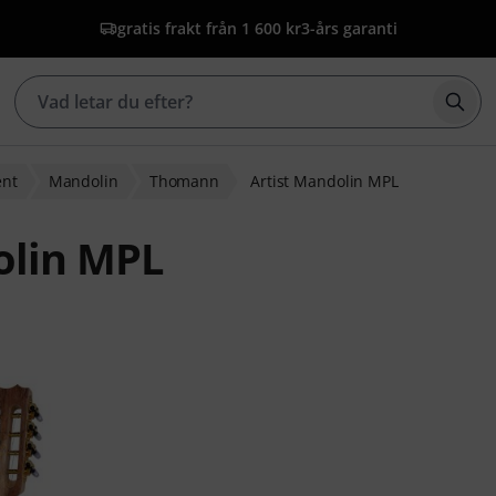
gratis frakt från 1 600 kr
3-års garanti
Börj
ent
Mandolin
Thomann
Artist Mandolin MPL
olin MPL