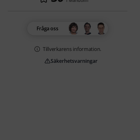
i Mandolin
Fråga oss
Tillverkarens information.
Säkerhetsvarningar