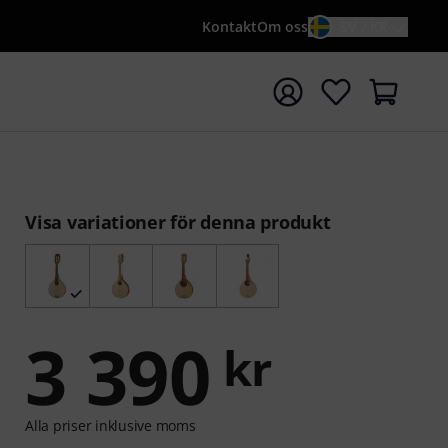
Kontakt
Om oss
SV / KR
a sökningen med söktermen {searchTerm}
Visa variationer för denna produkt
3 390
kr
Alla priser inklusive moms