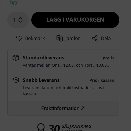
i lager
LÄGG I VARUKORGEN
1
Bokmärk
Jämför
Dela
Standardleverans
gratis
Väntas mellan
Ons., 12.08.
och
Tors., 13.08.
.
Snabb Leverans
Pris i kassan
Leveransdatum och fraktkostnader visas i
kassan.
Fraktinformation
30
SÄLJRANKING