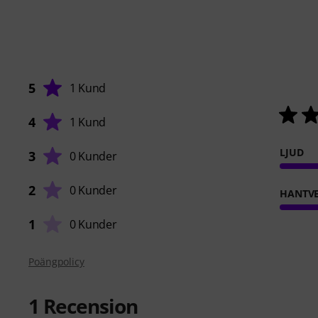
5
1 Kund
4
1 Kund
LJUD
3
0 Kunder
2
0 Kunder
HANTVE
1
0 Kunder
Poängpolicy
1
Recension