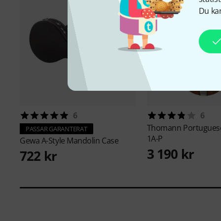
Du kan
6
6
Thomann
Portugues
PASSAR GARANTERAT
1A-P
Gewa
A-Style Mandolin Case
3 190 kr
722 kr