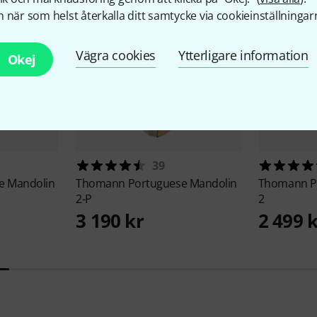
 när som helst återkalla ditt samtycke via cookieinställningar
Vägra cookies
Ytterligare information
Okej
39
e Mandolin
Thomann
Portuguese Mandolin
Thomann
P
2-P
2
3 190 kr
2 499 