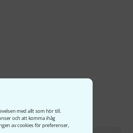
ter
velsen med allt som hör till.
nonser och att komma ihåg
ngen av cookies för preferenser,