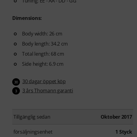
Tuning: EE - AA - DD - GG
Dimensions:
Body width: 26 cm
Body length: 34.2 cm
Total length: 68 cm
Side height: 6.9 cm
30 dagar öppet köp
30
3 års Thomann garanti
3
Tillgänglig sedan
Oktober 2017
försäljningsenhet
1 Styck