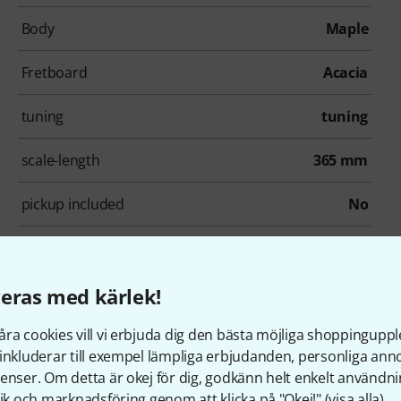
Body
Maple
Fretboard
Acacia
tuning
tuning
scale-length
365 mm
pickup included
No
Including Gigbag
No
eras med kärlek!
llbehör & matchande produk
ra cookies vill vi erbjuda dig den bästa möjliga shoppingupple
inkluderar till exempel lämpliga erbjudanden, personliga an
enser. Om detta är okej för dig, godkänn helt enkelt användni
tik och marknadsföring genom att klicka på "Okej!" (
visa alla
).