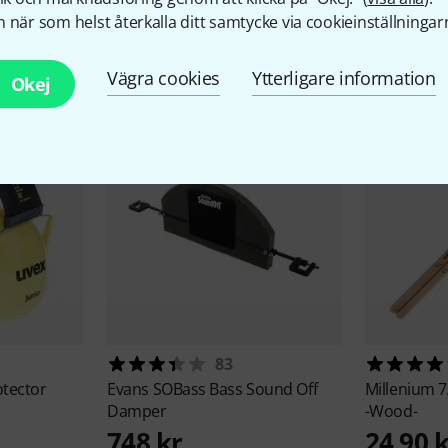
 när som helst återkalla ditt samtycke via cookieinställningar
llbehör & matchande produk
Vägra cookies
Ytterligare information
Okej
83
otector
Evans
SOBass Bass Sound Off
Millenium
7
Damper
-Wood-
748 kr
24,90 