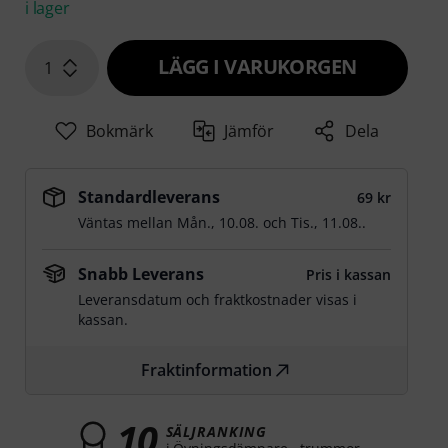
i lager
LÄGG I VARUKORGEN
1
Bokmärk
Jämför
Dela
Standardleverans
69 kr
Väntas mellan
Mån., 10.08.
och
Tis., 11.08.
.
Snabb Leverans
Pris i kassan
Leveransdatum och fraktkostnader visas i
kassan.
Fraktinformation
10
SÄLJRANKING