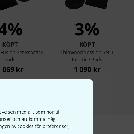
4%
3%
KÖPT
KÖPT
Fusion Set Practice
Thinwood Session Set 1
Pads
Practice Pads
1 069 kr
1 090 kr
velsen med allt som hör till.
nonser och att komma ihåg
ngen av cookies för preferenser,