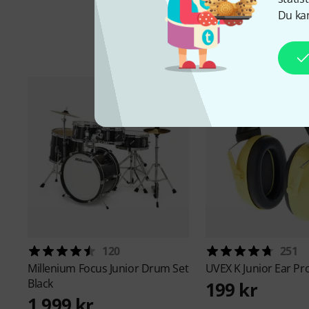
Du kan
Ti
120
251
Millenium
Focus Junior Drum Set
UVEX
K Junior Ear Pr
Black
199 kr
1 999 kr