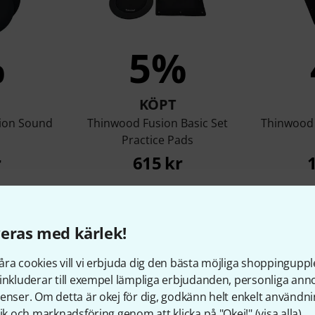
%
5%
KÖPT
ion Sound
Thinwood Fusion Basic Set
Thinwood 
Practice Pads
r
615 kr
Jämför
eras med kärlek!
ra cookies vill vi erbjuda dig den bästa möjliga shoppingupple
inkluderar till exempel lämpliga erbjudanden, personliga an
enser. Om detta är okej för dig, godkänn helt enkelt användni
tik och marknadsföring genom att klicka på "Okej!" (
visa alla
).