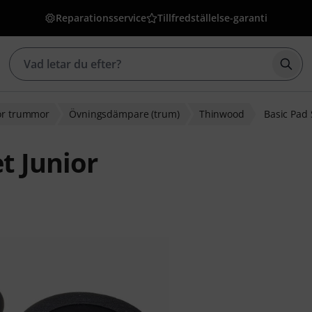
Reparationsservice
Tillfredställelse-garanti
Börj
för trummor
Övningsdämpare (trum)
Thinwood
Basic Pad 
t Junior