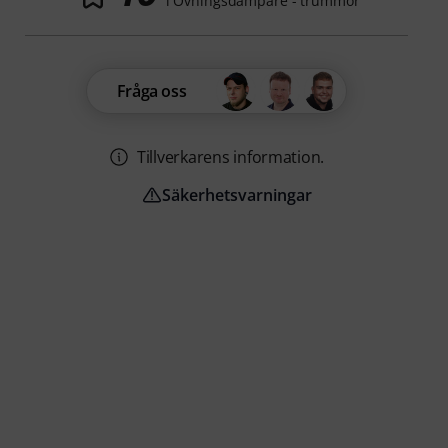
i Övningsdämpare - trummor
Fråga oss
Tillverkarens information.
Säkerhetsvarningar