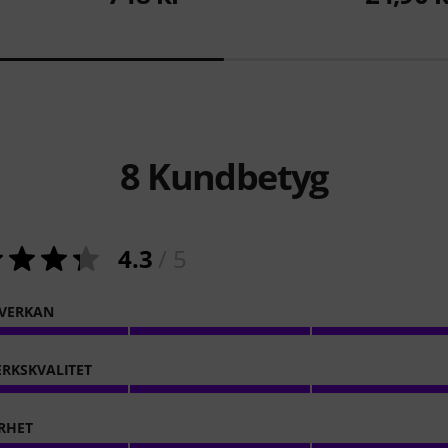
8
Kundbetyg
4.3
/ 5
VERKAN
RKSKVALITET
RHET