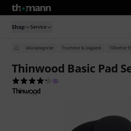
Shop
Service
Alla kategorier
Trummor & slagverk
Tillbehör 
Thinwood Basic Pad Se
4.3 av 5 stjärnor från 8 kundbetyg
(
8
)