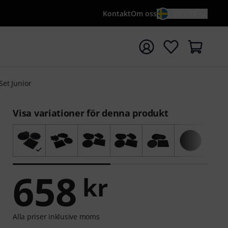
Kontakt
Om oss
SV / KR
a sökningen med söktermen {searchTerm}
Set Junior
Visa variationer för denna produkt
658
kr
Alla priser inklusive moms