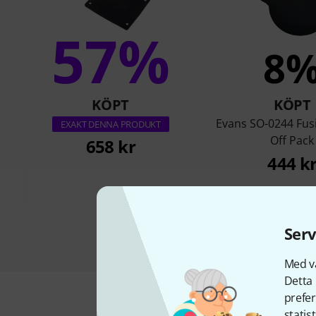
57%
8
KÖPT
KÖPT
Evans SO-0244 Fus
EXAKT DENNA PRODUKT
Off Pack
658 kr
444 k
Serv
Med vå
Detta 
prefer
statis