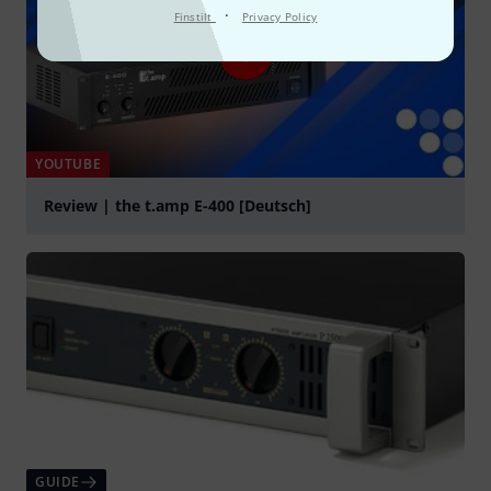
·
Finstilt
Privacy Policy
YOUTUBE
Review | the t.amp E-400 [Deutsch]
Spela
GUIDE