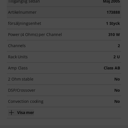
Tillgänglig sedan
Maj 2005
Artikelnummer
173888
försäljningsenhet
1 Styck
Power (4 Ohms) per Channel
310 W
Channels
2
Rack Units
2 U
Amp Class
Class AB
2 Ohm stable
No
DSP/Crossover
No
Convection cooling
No
Visa mer