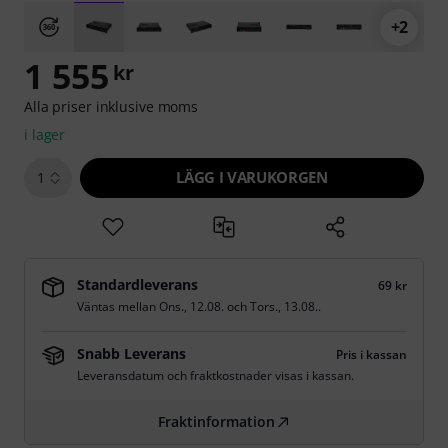
+2
1 555
kr
Alla priser inklusive moms
i lager
LÄGG I VARUKORGEN
1
Standardleverans
69 kr
Väntas mellan
Ons., 12.08.
och
Tors., 13.08.
.
Snabb Leverans
Pris i kassan
Leveransdatum och fraktkostnader visas i kassan.
Fraktinformation