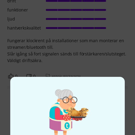
drift
funktioner
ljud
hantverkskvalitet
Fungerar klockrent på installationer som man monterar en
streamer/bluetooth till.
Slår igång så fort signalen sänds till förstärkaren/slutsteget.
Väldigt driftsäkra.
0
0
ANMÄL RECENSION
Läs alla recensioner
Visste du?