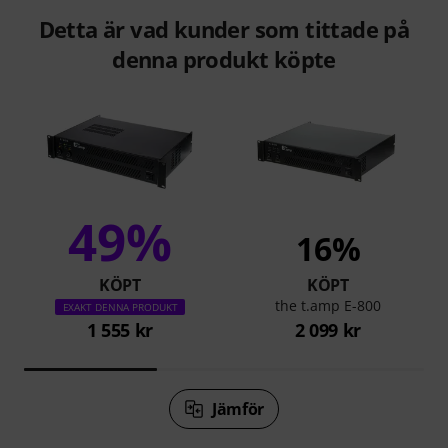
Detta är vad kunder som tittade på
denna produkt köpte
49%
16%
KÖPT
KÖPT
the t.amp E-800
EXAKT DENNA PRODUKT
1 555 kr
2 099 kr
Jämför