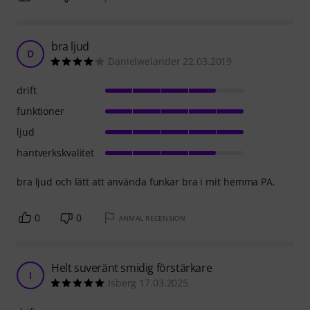
bra ljud
D
Danielwelander 22.03.2019
drift
funktioner
ljud
hantverkskvalitet
bra ljud och lätt att använda funkar bra i mit hemma PA.
0
0
ANMÄL RECENSION
Helt suveränt smidig förstärkare
I
Isberg 17.03.2025