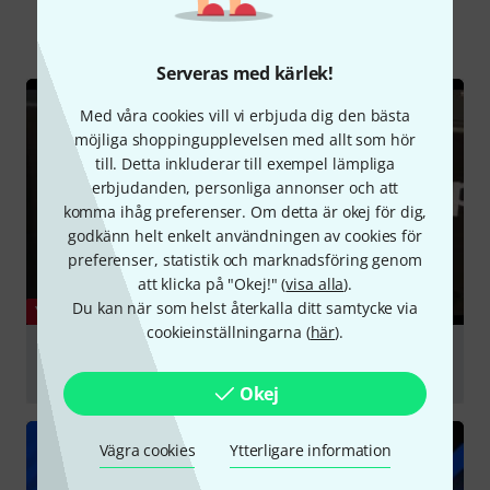
Alla
videos
Onlineguide
Nedladdningar
Serveras med kärlek!
Med våra cookies vill vi erbjuda dig den bästa
möjliga shoppingupplevelsen med allt som hör
till. Detta inkluderar till exempel lämpliga
erbjudanden, personliga annonser och att
komma ihåg preferenser. Om detta är okej för dig,
godkänn helt enkelt användningen av cookies för
preferenser, statistik och marknadsföring genom
att klicka på "Okej!" (
visa alla
).
Du kan när som helst återkalla ditt samtycke via
YOUTUBE
cookieinställningarna (
här
).
T. Amp E400 Endstufe Unboxing und Soundcheck an
Elac FS 53.2 (Volume Vmax)
Okej
Spela
Vägra cookies
Ytterligare information