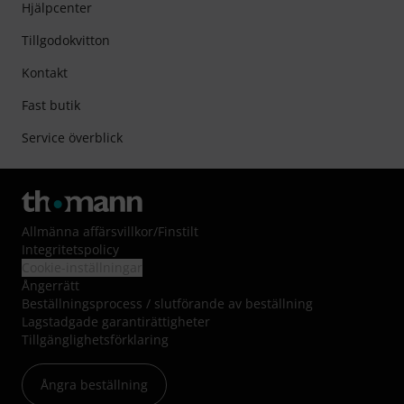
Hjälpcenter
Tillgodokvitton
Kontakt
Fast butik
Service överblick
Allmänna affärsvillkor
/
Finstilt
Integritetspolicy
Cookie-inställningar
Ångerrätt
Beställningsprocess / slutförande av beställning
Lagstadgade garantirättigheter
Tillgänglighetsförklaring
Ångra beställning