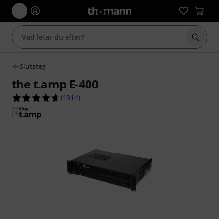
Börja 
Slutsteg
the t.amp E-400
4.6 av 5 stjärnor från 1314 kundbetyg
(
1314
)