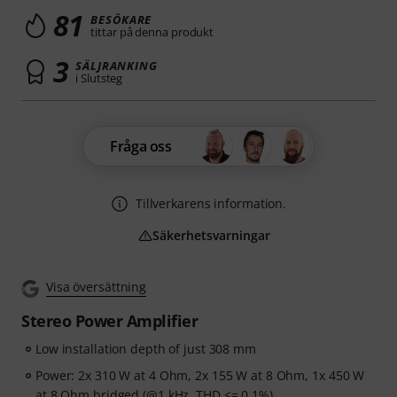
81
BESÖKARE
tittar på denna produkt
3
SÄLJRANKING
i Slutsteg
Fråga oss
Tillverkarens information.
Säkerhetsvarningar
Visa översättning
Stereo Power Amplifier
Low installation depth of just 308 mm
Power: 2x 310 W at 4 Ohm, 2x 155 W at 8 Ohm, 1x 450 W
at 8 Ohm bridged (@1 kHz, THD <= 0.1%)