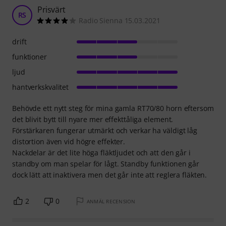
Prisvärt
RS
Radio Sienna 15.03.2021
drift
funktioner
ljud
hantverkskvalitet
Behövde ett nytt steg för mina gamla RT70/80 horn eftersom
det blivit bytt till nyare mer effekttåliga element.
Förstärkaren fungerar utmärkt och verkar ha väldigt låg
distortion även vid högre effekter.
Nackdelar är det lite höga fläktljudet och att den går i
standby om man spelar för lågt. Standby funktionen går
dock lätt att inaktivera men det går inte att reglera fläkten.
2
0
ANMÄL RECENSION