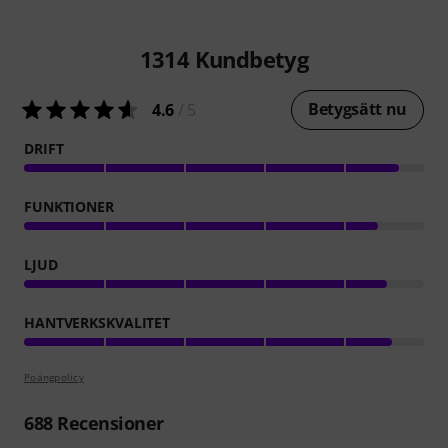
1314
Kundbetyg
Betygsätt nu
4.6
/ 5
DRIFT
FUNKTIONER
LJUD
HANTVERKSKVALITET
Poängpolicy
688
Recensioner