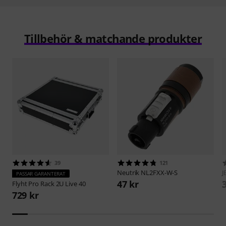
Tillbehör & matchande produkter
39
121
Neutrik
NL2FXX-W-S
J
PASSAR GARANTERAT
47 kr
Flyht Pro
Rack 2U Live 40
729 kr