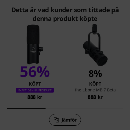
Detta är vad kunder som tittade på
denna produkt köpte
56%
8%
KÖPT
KÖPT
the t.bone MB 7 Beta
EXAKT DENNA PRODUKT
888 kr
888 kr
Jämför