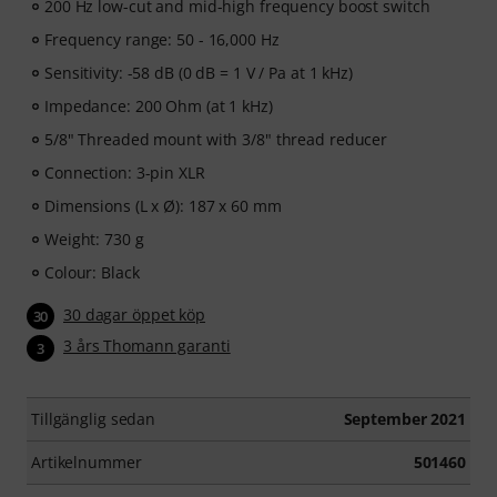
200 Hz low-cut and mid-high frequency boost switch
Frequency range: 50 - 16,000 Hz
Sensitivity: -58 dB (0 dB = 1 V / Pa at 1 kHz)
Impedance: 200 Ohm (at 1 kHz)
5/8" Threaded mount with 3/8" thread reducer
Connection: 3-pin XLR
Dimensions (L x Ø): 187 x 60 mm
Weight: 730 g
Colour: Black
30 dagar öppet köp
30
3 års Thomann garanti
3
Tillgänglig sedan
September 2021
Artikelnummer
501460