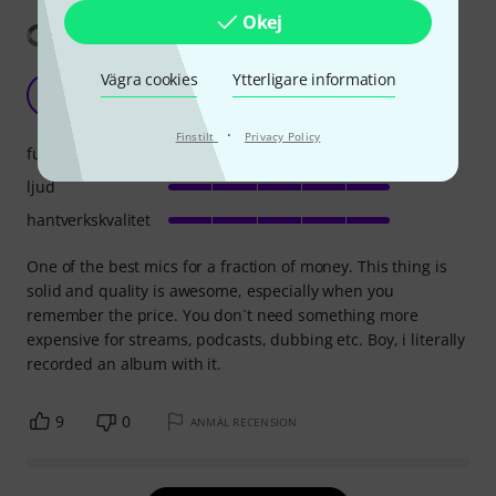
Okej
Visa översättning
Vägra cookies
Ytterligare information
Serious business
JO
John Odessa 03.03.2023
·
Finstilt
Privacy Policy
funktioner
ljud
hantverkskvalitet
One of the best mics for a fraction of money. This thing is
solid and quality is awesome, especially when you
remember the price. You don`t need something more
expensive for streams, podcasts, dubbing etc. Boy, i literally
recorded an album with it.
9
0
ANMÄL RECENSION