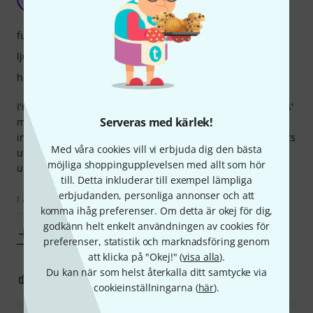
TimD93 09.01.2026
funktioner
ljud
hantverkskvalitet
I'm really enjoying this mic. It's my 'out at all times for ideas'
Serveras med kärlek!
mic. It sounds really good for demo tracking vocals and
instruments, and it's very easy to use. I can't comment on its
Med våra cookies vill vi erbjuda dig den bästa
use for proper vocals or instrument tracking yet, but I'll
möjliga shoppingupplevelsen med allt som hör
update this review once I've had a chance.
till. Detta inkluderar till exempel lämpliga
erbjudanden, personliga annonser och att
I also purchased a little XLR FET pre for it to give it a
komma ihåg preferenser. Om detta är okej för dig,
phantom
godkänn helt enkelt användningen av cookies för
Visa mer
preferenser, statistik och marknadsföring genom
att klicka på "Okej!" (
visa alla
).
Du kan när som helst återkalla ditt samtycke via
0
0
ANMÄL RECENSION
cookieinställningarna (
här
).