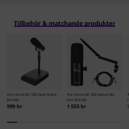
Tillbehör & matchande produkter
the t.bone
BC 500 Desk Stand
the t.bone
BC 500 Swivel Mic
Bundle
Arm Bundle
R
999 kr
1 555 kr