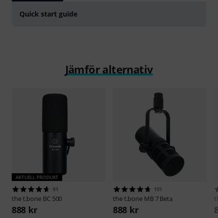
Quick start guide
Jämför alternativ
AKTUELL PRODUKT
91
151
the t.bone
BC 500
the t.bone
MB 7 Beta
t
888 kr
888 kr