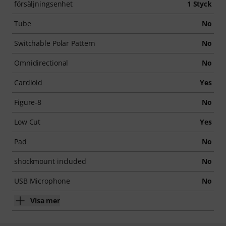
försäljningsenhet
1 Styck
Tube
No
Switchable Polar Pattern
No
Omnidirectional
No
Cardioid
Yes
Figure-8
No
Low Cut
Yes
Pad
No
shockmount included
No
USB Microphone
No
Visa mer