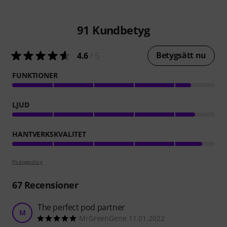
91
Kundbetyg
Betygsätt nu
4.6
/ 5
FUNKTIONER
LJUD
HANTVERKSKVALITET
Poängpolicy
67
Recensioner
The perfect pod partner
M
MrGreenGene 11.01.2022