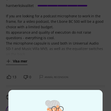
hantverkskvalitet
If you are looking for a podcast microphone to work in the
frame, for a video podcast, the t.bone BC 500 will be a good
choice with a limited budget.
Its appearance and quality of execution do not raise
questions - everything is cool.
The microphone capsule is used both in Universal Audio
SD-1 and Music Villa MV3, as well as the equalizer switches
on the back
Visa mer
13
0
ANMÄL RECENSION
Visa översättning
Decent mic, recommended
T