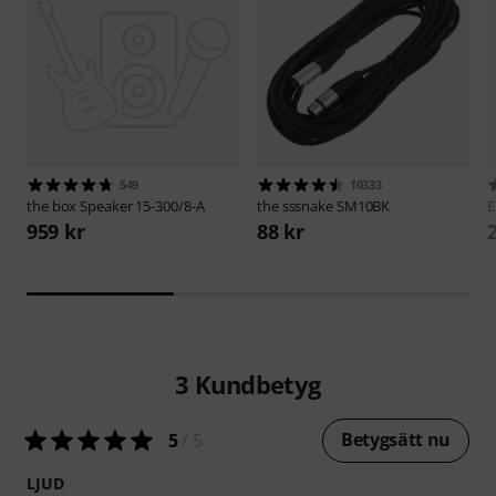
549
10333
the box
Speaker 15-300/8-A
the sssnake
SM10BK
E
959 kr
88 kr
3
Kundbetyg
Betygsätt nu
5
/ 5
LJUD