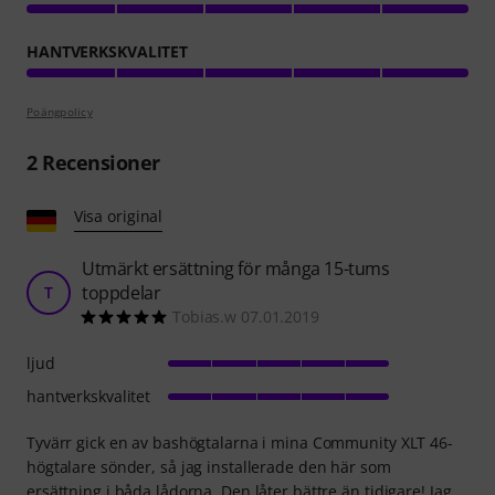
HANTVERKSKVALITET
Poängpolicy
2
Recensioner
Visa original
Utmärkt ersättning för många 15-tums
toppdelar
T
Tobias.w 07.01.2019
ljud
hantverkskvalitet
Tyvärr gick en av bashögtalarna i mina Community XLT 46-
högtalare sönder, så jag installerade den här som
ersättning i båda lådorna. Den låter bättre än tidigare! Jag