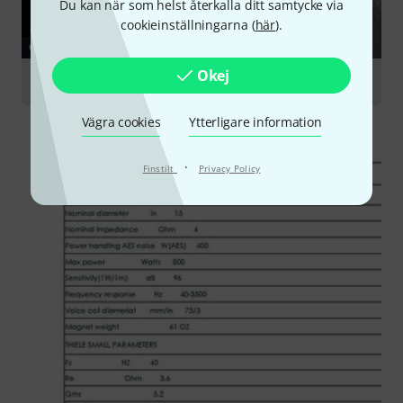
Du kan när som helst återkalla ditt samtycke via
cookieinställningarna (
här
).
GUIDE
Okej
PA Speakers
Vägra cookies
Ytterligare information
·
Finstilt
Privacy Policy