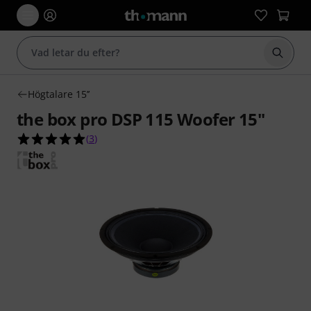
Börja 
Högtalare 15’’
the box pro DSP 115 Woofer 15"
5.0 av 5 stjärnor från 3 kundbetyg
(
3
)