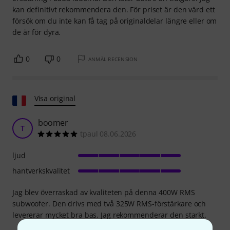
kan definitivt rekommendera den. För priset är den värd ett
försök om du inte kan få tag på originaldelar längre eller om
de är för dyra.
0
0
ANMÄL RECENSION
Visa original
boomer
T
tpaul 08.06.2026
ljud
hantverkskvalitet
Jag blev överraskad av kvaliteten på denna 400W RMS
subwoofer. Den drivs med två 325W RMS-förstärkare och
levererar mycket bra bas. Jag rekommenderar den starkt.