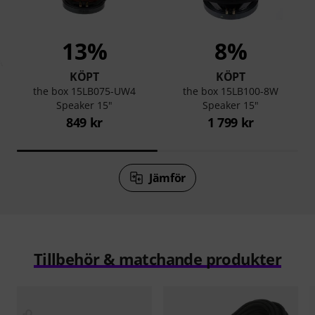
13%
8%
KÖPT
KÖPT
A
the box 15LB075-UW4
the box 15LB100-8W
Speaker 15"
Speaker 15"
849 kr
1 799 kr
Jämför
Tillbehör & matchande produkter