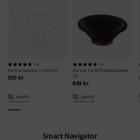
549
140
the box
Speaker 15-300/8-A
the box
15LB075-UW4 Speaker
C
15"
959 kr
849 kr
Jämför
Jämför
Smart Navigator