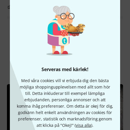
0
0
ANMÄL RECENSION
Läs alla recensioner
Visste du?
Serveras med kärlek!
Alla
Onlineguide
Nedladdningar
Med våra cookies vill vi erbjuda dig den bästa
möjliga shoppingupplevelsen med allt som hör
till. Detta inkluderar till exempel lämpliga
erbjudanden, personliga annonser och att
komma ihåg preferenser. Om detta är okej för dig,
godkänn helt enkelt användningen av cookies för
preferenser, statistik och marknadsföring genom
att klicka på "Okej!" (
visa alla
).