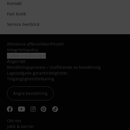
Kontakt
Fast butik
Service överblick
Allmänna affärsvillkor
/
Finstilt
Integritetspolicy
Cookie-inställningar
Ångerrätt
Beställningsprocess / slutförande av beställning
Lagstadgade garantirättigheter
Tillgänglighetsförklaring
Ångra beställning
Om oss
Jobb & karriär