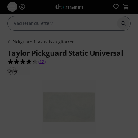
Börja 
Pickguard f. akustiska gitarrer
Taylor Pickguard Static Universal
4.4 av 5 stjärnor från 18 kundbetyg
(
18
)