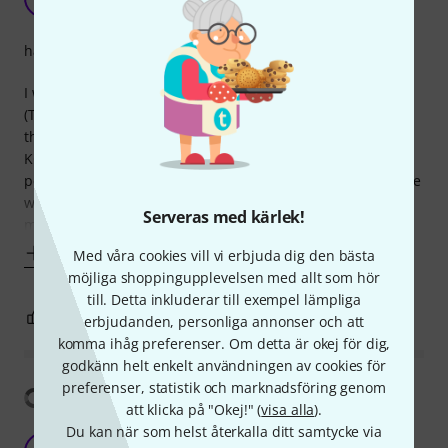
Lenny2Luxe 06.12.2022
hantverkskvalitet
I wasn't sure if this would fit a left-handed GS-Mini
(Thomann said it should but I'm a sceptic). If fits very well. I
think I notice a very slight change to the sound from my
KOA top but, it's removable so for any recording or
performing it can come off. I wish I had bought one of these
when my guitar was brand new because even the very
Serveras med kärlek!
minor wear it now has on it
Visa mer
Med våra cookies vill vi erbjuda dig den bästa
möjliga shoppingupplevelsen med allt som hör
till. Detta inkluderar till exempel lämpliga
3
0
ANMÄL RECENSION
erbjudanden, personliga annonser och att
komma ihåg preferenser. Om detta är okej för dig,
godkänn helt enkelt användningen av cookies för
preferenser, statistik och marknadsföring genom
Visa översättning
att klicka på "Okej!" (
visa alla
).
Du kan när som helst återkalla ditt samtycke via
Re-usable Universal Pickguard