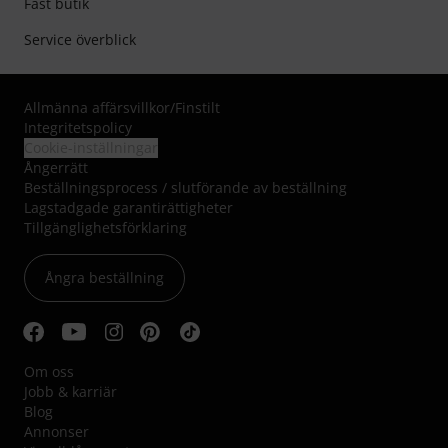
Fast butik
Service överblick
Allmänna affärsvillkor
/
Finstilt
Integritetspolicy
Cookie-inställningar
Ångerrätt
Beställningsprocess / slutförande av beställning
Lagstadgade garantirättigheter
Tillgänglighetsförklaring
Ångra beställning
Om oss
Jobb & karriär
Blog
Annonser