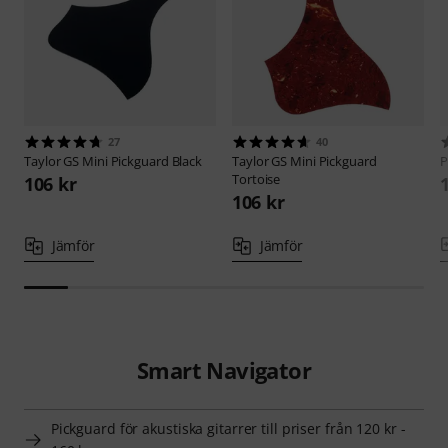
27
40
Taylor
GS Mini Pickguard Black
Taylor
GS Mini Pickguard
P
Tortoise
106 kr
106 kr
Jämför
Jämför
Smart Navigator
Pickguard för akustiska gitarrer till priser från 120 kr -