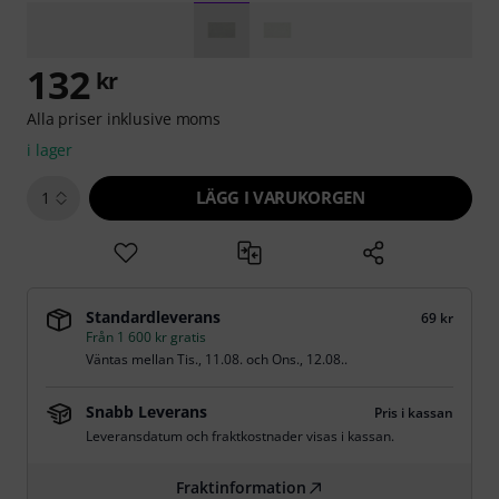
132
kr
Alla priser inklusive moms
i lager
LÄGG I VARUKORGEN
1
Standardleverans
69 kr
Från 1 600 kr gratis
Väntas mellan
Tis., 11.08.
och
Ons., 12.08.
.
Snabb Leverans
Pris i kassan
Leveransdatum och fraktkostnader visas i kassan.
Fraktinformation