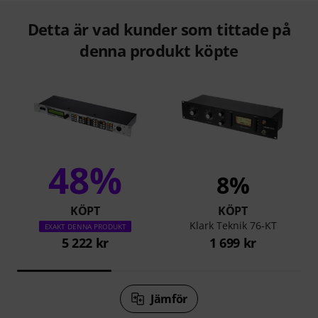
Detta är vad kunder som tittade på
denna produkt köpte
48%
8%
KÖPT
KÖPT
Klark Teknik 76-KT
EXAKT DENNA PRODUKT
5 222 kr
1 699 kr
Jämför