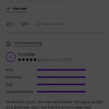
With autotune turned off the sound is
Visa mer
9
0
ANMÄL RECENSION
Visa översättning
Incredible
G
grig.dorin 16.05.2018
drift
funktioner
ljud
hantverkskvalitet
For the last 2 years, this was my favourite. Very good quality!
It's a good one. Also, I see that the price is lower now,