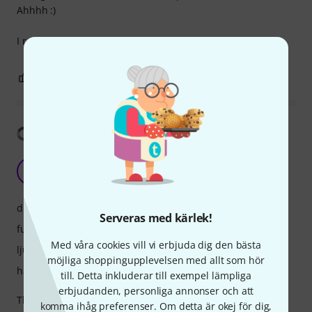
Ahhhh :)
I recommend it.
2
1
ANMÄL RECENSION
Visa översättning
Great build, lots of features, one minor con
A
Ashesborn 01.09.2022
drift
Serveras med kärlek!
funktioner
Med våra cookies vill vi erbjuda dig den bästa
ljud
möjliga shoppingupplevelsen med allt som hör
hantverkskvalitet
till. Detta inkluderar till exempel lämpliga
erbjudanden, personliga annonser och att
This is a very well made unit rich with features – from real-
komma ihåg preferenser. Om detta är okej för dig,