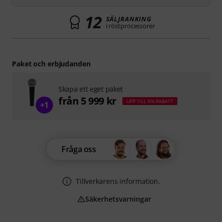
12
SÄLJRANKING
i röstprocessorer
Paket och erbjudanden
Skapa ett eget paket
från 5 999 kr
UPP TILL 8% RABATT
+1
Fråga oss
Tillverkarens information.
Säkerhetsvarningar