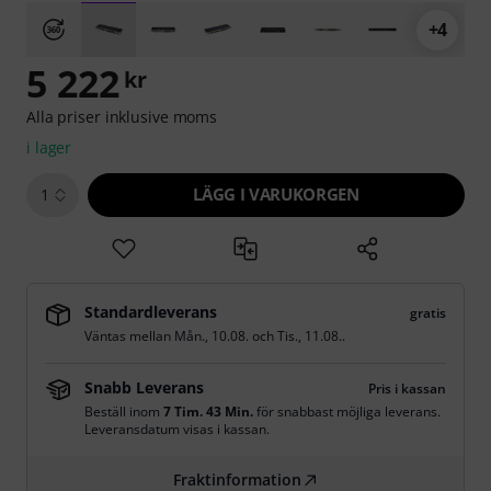
+4
5 222
kr
Alla priser inklusive moms
i lager
LÄGG I VARUKORGEN
1
Standardleverans
gratis
Väntas mellan
Mån., 10.08.
och
Tis., 11.08.
.
Snabb Leverans
Pris i kassan
Beställ inom
7 Tim. 43 Min.
för snabbast möjliga leverans.
Leveransdatum visas i kassan.
Fraktinformation