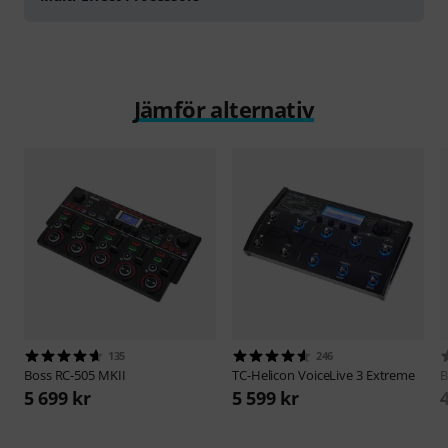
Jämför alternativ
135
246
Boss
RC-505 MKII
TC-Helicon
VoiceLive 3 Extreme
B
5 699 kr
5 599 kr