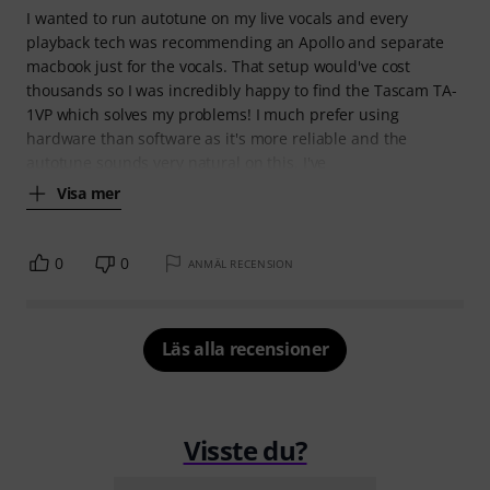
I wanted to run autotune on my live vocals and every
playback tech was recommending an Apollo and separate
macbook just for the vocals. That setup would've cost
thousands so I was incredibly happy to find the Tascam TA-
1VP which solves my problems! I much prefer using
hardware than software as it's more reliable and the
autotune sounds very natural on this. I've
Visa mer
0
0
ANMÄL RECENSION
Läs alla recensioner
Visste du?