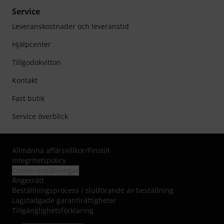
Service
Leveranskostnader och leveranstid
Hjälpcenter
Tillgodokvitton
Kontakt
Fast butik
Service överblick
Allmänna affärsvillkor
/
Finstilt
Integritetspolicy
Cookie-inställningar
Ångerrätt
Beställningsprocess / slutförande av beställning
Lagstadgade garantirättigheter
Tillgänglighetsförklaring