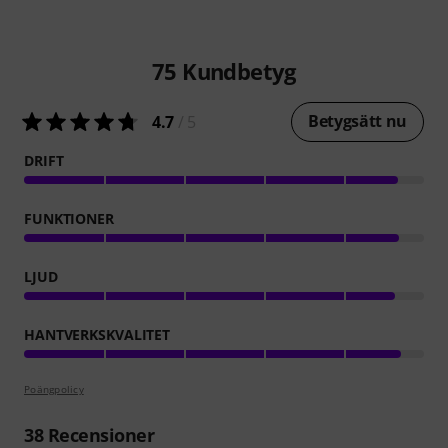
75
Kundbetyg
Betygsätt nu
4.7
/ 5
DRIFT
FUNKTIONER
LJUD
HANTVERKSKVALITET
Poängpolicy
38
Recensioner