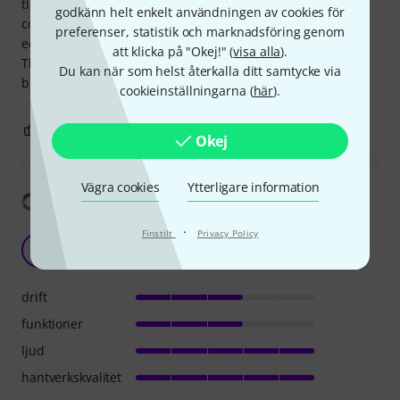
time pitch correction to in-depth mic modeling and
godkänn helt enkelt användningen av cookies för
compression possibilities. Works way better than software
preferenser, statistik och marknadsföring genom
equivalents, BUT suffers from occasional digital clicks.
att klicka på "Okej!" (
visa alla
).
They're not frequent or noticeable enough to be a deal
Du kan när som helst återkalla ditt samtycke via
breaker though.
cookieinställningarna (
här
).
3
0
ANMÄL RECENSION
Okej
Vägra cookies
Ytterligare information
Visa översättning
·
Finstilt
Privacy Policy
Perfect pitch correction
L
LydF 26.02.2024
drift
funktioner
ljud
hantverkskvalitet