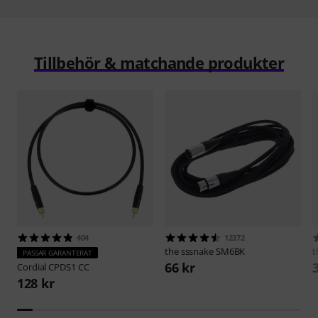
Tillbehör & matchande produkter
404
12372
the sssnake
SM6BK
t
PASSAR GARANTERAT
66 kr
Cordial
CPDS1 CC
128 kr