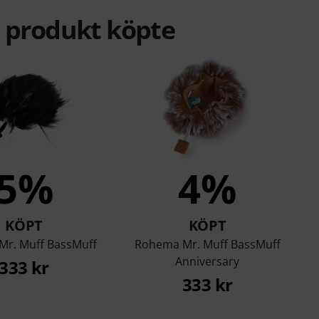
a produkt köpte
5%
4%
KÖPT
KÖPT
r. Muff BassMuff
Rohema Mr. Muff BassMuff
Anniversary
333 kr
333 kr