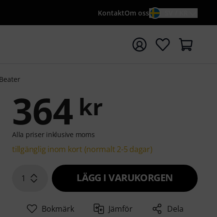
Kontakt
Om oss
SV / KR
a sökningen med söktermen {searchTerm}
Beater
364
kr
Alla priser inklusive moms
tillgänglig inom kort (normalt 2-5 dagar)
LÄGG I VARUKORGEN
1
Bokmärk
Jämför
Dela