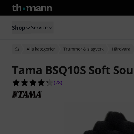
Shop
Service
Alla kategorier
Trummor & slagverk
Hårdvara
Tama BSQ10S Soft Sou
4.3 av 5 stjärnor från 28 kundbetyg
(
28
)