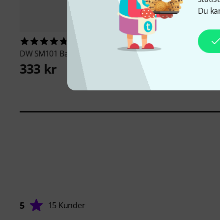
Du kan
99
1033
DW
SM101 Bass Drum Beater
the sssnake
SM10BK
333 kr
88 kr
5
15 Kunder