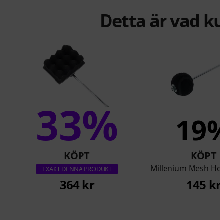
Detta är vad k
33%
19
KÖPT
KÖPT
Millenium Mesh He
EXAKT DENNA PRODUKT
364 kr
145 k