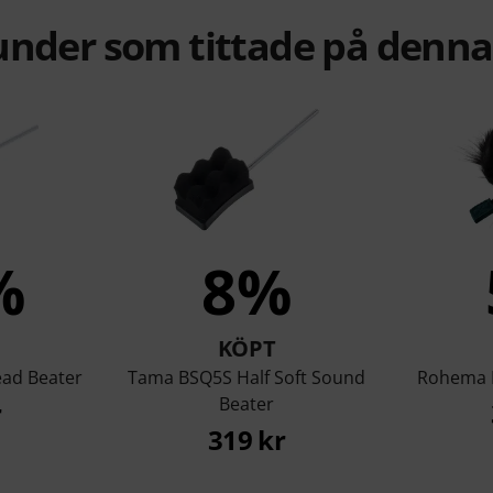
under som tittade på denn
%
8%
KÖPT
ad Beater
Tama BSQ5S Half Soft Sound
Rohema M
Beater
r
319 kr