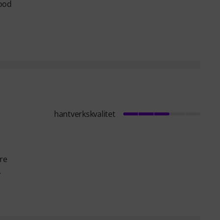
wood
hantverkskvalitet
are
.