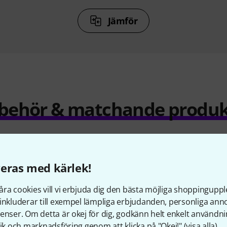
Jämför
llbehör & matchande produk
eras med kärlek!
ra cookies vill vi erbjuda dig den bästa möjliga shoppingupple
inkluderar till exempel lämpliga erbjudanden, personliga an
enser. Om detta är okej för dig, godkänn helt enkelt användni
tik och marknadsföring genom att klicka på "Okej!" (
visa alla
).