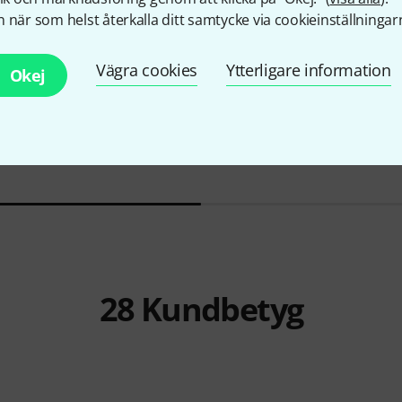
 när som helst återkalla ditt samtycke via cookieinställningar
Vägra cookies
Ytterligare information
Okej
5
2044
Remo
14" Ambassador Coated
Thomann
O
Stand
255 kr
239 kr
28
Kundbetyg