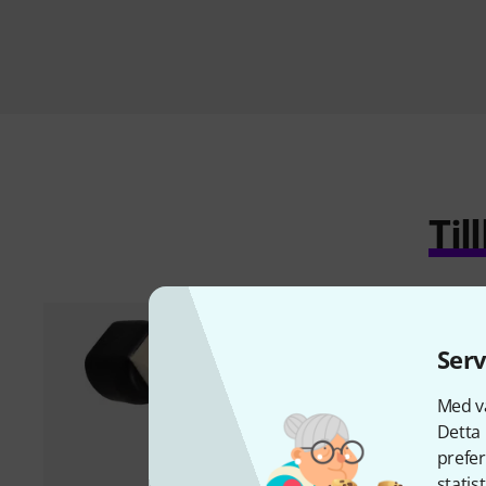
Ti
Serv
Med vå
Detta 
prefer
statis