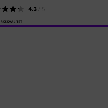
4.3
/ 5
RKSKVALITET