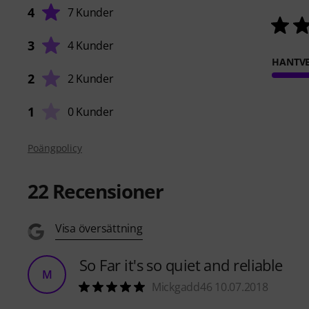
4
7 Kunder
3
4 Kunder
HANTVE
2
2 Kunder
1
0 Kunder
Poängpolicy
22
Recensioner
Visa översättning
So Far it's so quiet and reliable
M
Mickgadd46 10.07.2018