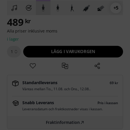
+5
489
kr
Alla priser inklusive moms
i lager
LÄGG I VARUKORGEN
1
Standardleverans
69 kr
Väntas mellan
Tis., 11.08.
och
Ons., 12.08.
.
Snabb Leverans
Pris i kassan
Leveransdatum och fraktkostnader visas i kassan.
Fraktinformation