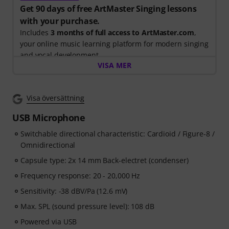
Get 90 days of free ArtMaster Singing lessons
with your purchase.
Includes
3 months of full access to ArtMaster.com
,
your online music learning platform for modern singing
and vocal development.
VISA MER
When you purchase this product between 15th July
2026 and 14th October 2026, you will receive a free 90-
Visa översättning
days voucher code giving you full access to our
premium
Singing for Beginners
course, taught by
USB Microphone
Stevvi Alexander
, who has worked with artists
Switchable directional characteristic: Cardioid / Figure-8 /
including
Barbra Streisand, Justin Timberlake and
Omnidirectional
Britney Spears
.
Capsule type: 2x 14 mm Back-electret (condenser)
Learn essential singing techniques through
34 step-by-
Frequency response: 20 - 20,000 Hz
step video lessons
, covering breathing, vocal control,
Sensitivity: -38 dBV/Pa (12.6 mV)
pitch, resonance, vocal health, confidence, and
practical exercises to help you develop your voice from
Max. SPL (sound pressure level): 108 dB
the ground up. Whether you are a complete beginner
Powered via USB
or want to improve your technique, the course provides