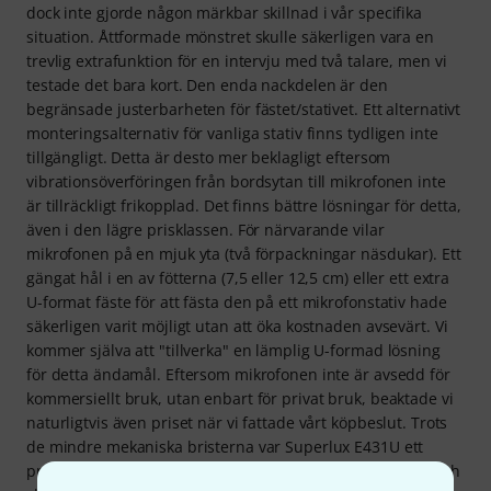
dock inte gjorde någon märkbar skillnad i vår specifika
situation. Åttformade mönstret skulle säkerligen vara en
trevlig extrafunktion för en intervju med två talare, men vi
testade det bara kort. Den enda nackdelen är den
begränsade justerbarheten för fästet/stativet. Ett alternativt
monteringsalternativ för vanliga stativ finns tydligen inte
tillgängligt. Detta är desto mer beklagligt eftersom
vibrationsöverföringen från bordsytan till mikrofonen inte
är tillräckligt frikopplad. Det finns bättre lösningar för detta,
även i den lägre prisklassen. För närvarande vilar
mikrofonen på en mjuk yta (två förpackningar näsdukar). Ett
gängat hål i en av fötterna (7,5 eller 12,5 cm) eller ett extra
U-format fäste för att fästa den på ett mikrofonstativ hade
säkerligen varit möjligt utan att öka kostnaden avsevärt. Vi
kommer själva att "tillverka" en lämplig U-formad lösning
för detta ändamål. Eftersom mikrofonen inte är avsedd för
kommersiellt bruk, utan enbart för privat bruk, beaktade vi
naturligtvis även priset när vi fattade vårt köpbeslut. Trots
de mindre mekaniska bristerna var Superlux E431U ett
prisvärt val. Vi är mycket nöjda med mikrofonen överlag och