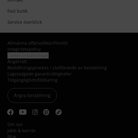
Fast butik
Service överblick
Allmänna affärsvillkor
/
Finstilt
Integritetspolicy
Cookie-inställningar
Ångerrätt
Beställningsprocess / slutförande av beställning
Lagstadgade garantirättigheter
Tillgänglighetsförklaring
Ångra beställning
Om oss
Jobb & karriär
Blog