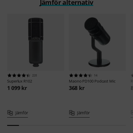
Jämför alternativ
231
14
Superlux
R102
Maono
PD100 Podcast Mic
1 099 kr
368 kr
Jämför
Jämför