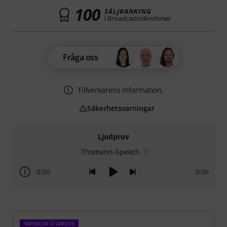
100
SÄLJRANKING
i Broadcastmikrofoner
Fråga oss
Tillverkarens information.
Säkerhetsvarningar
Ljudprov
Thomann-Speech
0:00
0:00
SÄRSKILDA ÅTGÄRDER