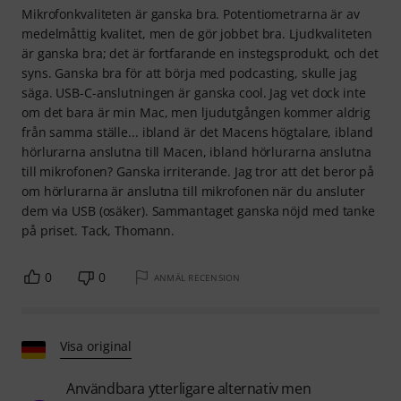
Mikrofonkvaliteten är ganska bra. Potentiometrarna är av
medelmåttig kvalitet, men de gör jobbet bra. Ljudkvaliteten
är ganska bra; det är fortfarande en instegsprodukt, och det
syns. Ganska bra för att börja med podcasting, skulle jag
säga. USB-C-anslutningen är ganska cool. Jag vet dock inte
om det bara är min Mac, men ljudutgången kommer aldrig
från samma ställe... ibland är det Macens högtalare, ibland
hörlurarna anslutna till Macen, ibland hörlurarna anslutna
till mikrofonen? Ganska irriterande. Jag tror att det beror på
om hörlurarna är anslutna till mikrofonen när du ansluter
dem via USB (osäker). Sammantaget ganska nöjd med tanke
på priset. Tack, Thomann.
0
0
ANMÄL RECENSION
Visa original
Användbara ytterligare alternativ men