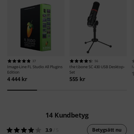
37
56
Image-Line
FL Studio All Plugins
the t.bone
SC 430 USB Desktop-
M
Edition
Set
4 444 kr
555 kr
14
Kundbetyg
Betygsätt nu
3.9
/ 5