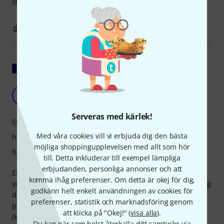
skulle köpa den igen.
2
0
ANMÄL RECENSION
Visa original
En bra första mikrofon
T
Tcheeb 26.05.2020
Serveras med kärlek!
ljud
Med våra cookies vill vi erbjuda dig den bästa
hantverkskvalitet
möjliga shoppingupplevelsen med allt som hör
funktioner
till. Detta inkluderar till exempel lämpliga
erbjudanden, personliga annonser och att
Eftersom jag behövde hålla
komma ihåg preferenser. Om detta är okej för dig,
videokonferensträningssessioner under lockdown, köpte jag
godkänn helt enkelt användningen av cookies för
den här mikrofonen till ett rimligt pris, särskilt med tanke
preferenser, statistik och marknadsföring genom
på dess funktioner: omkopplingsbart polarmönster
att klicka på "Okej!" (
visa alla
).
(kardioid/åtta/rundstrålande) justerbart direkt på
Du kan när som helst återkalla ditt samtycke via