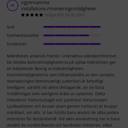
ogynnsamma
H
installations-/monteringsmöjligheter.
Holger426 30.03.2021
ljud
hantverkskvalitet
funktioner
Mikrofonen används främst i interaktiva videokonferenser.
De direkta kontrollmöjligheterna på själva mikrofonen ger
en betydande ökning av bekvämligheten.
Kontrollmöjligheterna som tillhandahålls av den variabla
övervakningen (kontinuerligt justerbar) är betydligt
trevligare, särskilt vid aktivt deltagande, än de fasta
inställningar som vanligtvis krävs av systemet. Detta
inkluderar hörlursuttaget och justerbar hörlursvolym.
Ljudkvaliteten och bruset (även genom hörlurar) är knappt
märkbart, om alls. Vi har hittills bara använt de olika polära
mönstren för teständamål. Vid aktiv användning har vi bara
använt de rundstrålande och kardioida mönstren, vilket