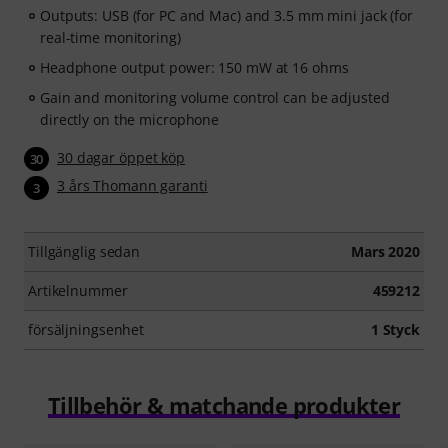
Outputs: USB (for PC and Mac) and 3.5 mm mini jack (for
a structured path to becoming a more confident singer.
real-time monitoring)
After your order has been shipped, you will
Headphone output power: 150 mW at 16 ohms
automatically receive your activation code by email. The
Gain and monitoring volume control can be adjusted
subscription expires automatically after the 90-days
directly on the microphone
access period.
30 dagar öppet köp
30
3 års Thomann garanti
3
Tillgänglig sedan
Mars 2020
Artikelnummer
459212
försäljningsenhet
1 Styck
Tillbehör & matchande produkter