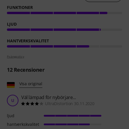
FUNKTIONER
LJUD
HANTVERKSKVALITET
Poängpolicy
12
Recensioner
Visa original
Väl lämpad för nybörjare...
U
UltraDistortion 30.11.2020
ljud
hantverkskvalitet