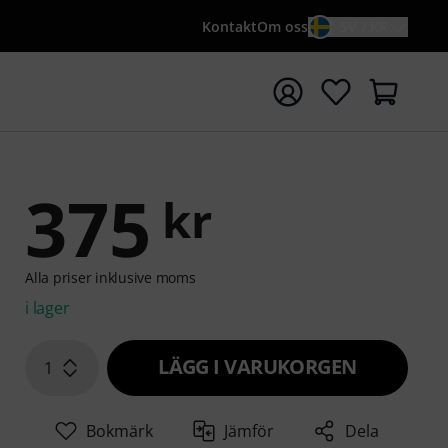
Kontakt
Om oss
SV / KR
a sökningen med söktermen {searchTerm}
375
kr
Alla priser inklusive moms
i lager
LÄGG I VARUKORGEN
1
Bokmärk
Jämför
Dela