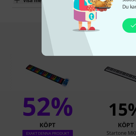
Visa mer
Du kan
Detta är vad k
52%
15
KÖPT
KÖPT
Startone MK
EXAKT DENNA PRODUKT