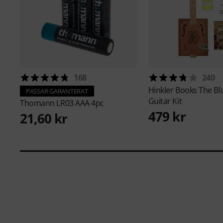
168
240
Hinkler Books
The Bl
PASSAR GARANTERAT
Guitar Kit
Thomann
LR03 AAA 4pc
479 kr
21,60 kr