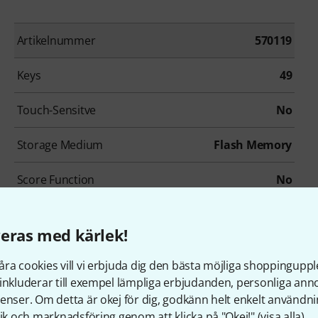
Artikelnummer
570119
Keys
49
Touch-Sensitve
No
Storage Medium
Flash Memory
Score Function
No
USB Audiorecorder
No
eras med kärlek!
Microphone input
Yes
ra cookies vill vi erbjuda dig den bästa möjliga shoppingupple
inkluderar till exempel lämpliga erbjudanden, personliga an
enser. Om detta är okej för dig, godkänn helt enkelt användni
tik och marknadsföring genom att klicka på "Okej!" (
visa alla
).