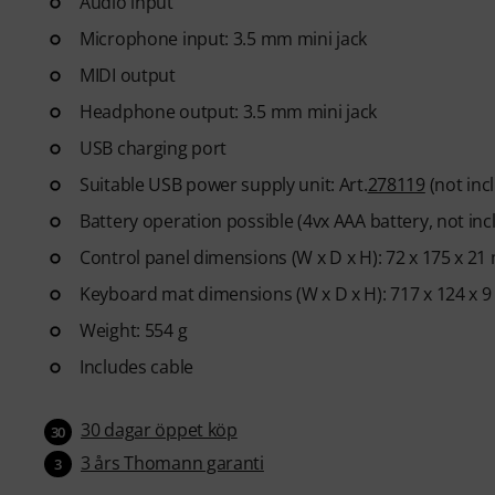
Audio input
Microphone input: 3.5 mm mini jack
MIDI output
Headphone output: 3.5 mm mini jack
USB charging port
Suitable USB power supply unit: Art.
278119
(not inc
Battery operation possible (4vx AAA battery, not inc
Control panel dimensions (W x D x H): 72 x 175 x 2
Keyboard mat dimensions (W x D x H): 717 x 124 x 
Weight: 554 g
Includes cable
30 dagar öppet köp
30
3 års Thomann garanti
3