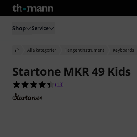
Shop
Service
Alla kategorier
Tangentinstrument
Keyboards
Startone MKR 49 Kids
4.4 av 5 stjärnor från 13 kundbetyg
(
13
)