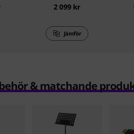
r
2 099 kr
Jämför
llbehör & matchande produk