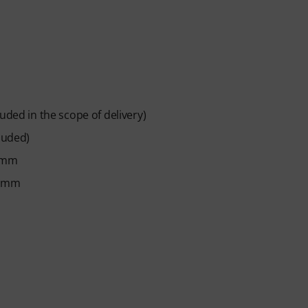
luded in the scope of delivery)
luded)
1 mm
9 mm