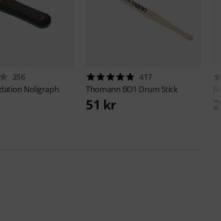
356
417
dation
Noligraph
Thomann
BO1 Drum Stick
R
51 kr
2