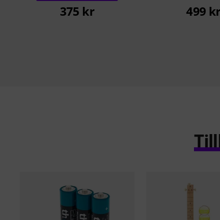
375 kr
499 k
Ti