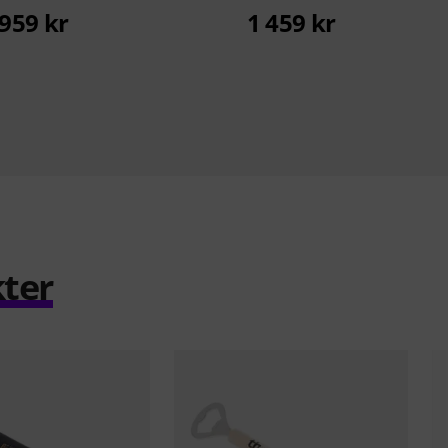
959 kr
1 459 kr
ter