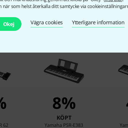
 när som helst återkalla ditt samtycke via cookieinställningar
Vägra cookies
Ytterligare information
Okej
under som tittade på denn
%
8%
KÖPT
R 62
Yamaha PSR-E383
Yam