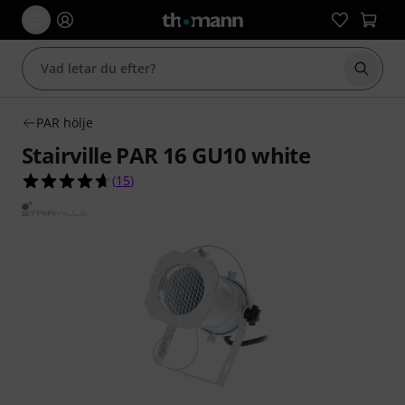
Börja 
PAR hölje
Stairville PAR 16 GU10 white
4.7 av 5 stjärnor från 15 kundbetyg
(
15
)