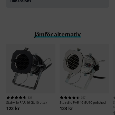
Dimensions
Jämför alternativ
534
397
Stairville
PAR 16 GU10 black
Stairville
PAR 16 GU10 polished
S
b
122 kr
123 kr