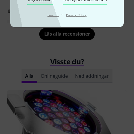
2
2
ANMÄL RECENSION
·
Finstilt
Privacy Policy
Läs alla recensioner
Visste du?
Alla
Onlineguide
Nedladdningar