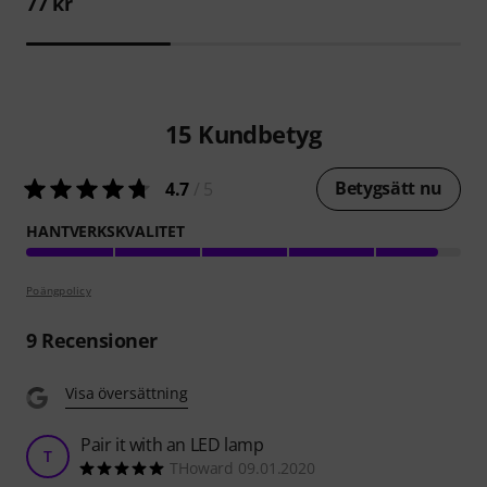
77 kr
15
Kundbetyg
Betygsätt nu
4.7
/ 5
HANTVERKSKVALITET
Poängpolicy
9
Recensioner
Visa översättning
Pair it with an LED lamp
T
THoward 09.01.2020