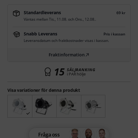
Standardleverans
69 kr
Väntas mellan
Tis., 11.08.
och
Ons., 12.08.
.
Snabb Leverans
Pris i kassan
Leveransdatum och fraktkostnader visas i kassan.
Fraktinformation
15
SÄLJRANKING
i PAR hölje
Visa variationer för denna produkt
Fråga oss