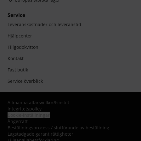
Service
Leveranskostnader och leveranstid
Hjälpcenter
Tillgodokvitton
Kontakt
Fast butik
Service överblick
Allmänna affärsvillkor
/
Finstilt
Integritetspolicy
Cookie-inställningar
Ångerrätt
Beställningsprocess / slutförande av beställning
Lagstadgade garantirättigheter
Tillgänglighetsförklaring