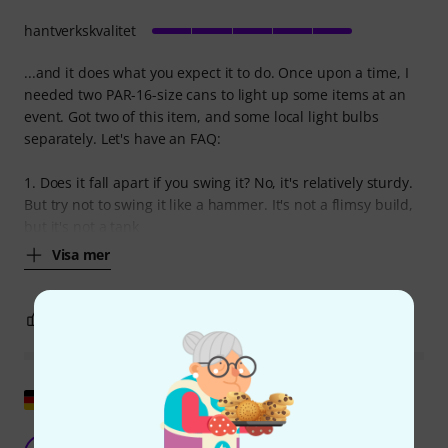
hantverkskvalitet
...and it does what you expect it to do. Once upon a time, I
needed two PAR-16-size cans to light up some items at an
event. Got two of this item, and some local light bulbs
separately. Let's have an FAQ:
1. Does it fall apart if you swing it? No, it's relatively sturdy.
But try not to swing it like a hammer. It's not a flimsy build,
but it's not a tank
Visa mer
0
0
ANMÄL RECENSION
Visa original
Högsta kvalitet