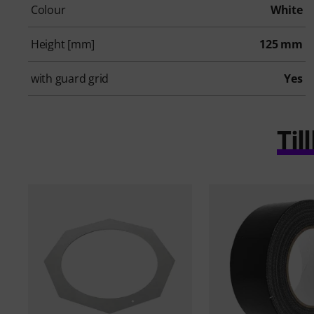
Colour
White
Height [mm]
125 mm
with guard grid
Yes
Ti