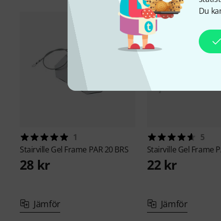
Du kan
1
5
Stairville
Gel Frame PAR 20 BRS
Stairville
Gel Frame P
28 kr
22 kr
Jämför
Jämför