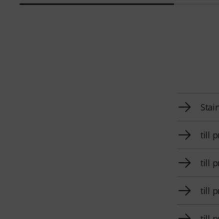
Stai
till
till 
till
till