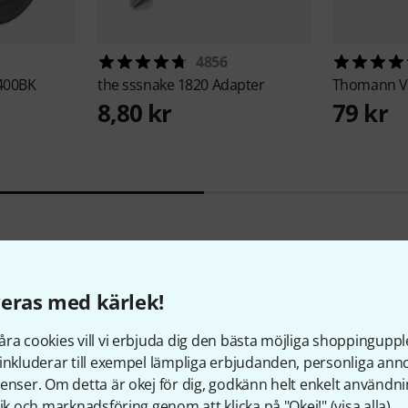
4856
400BK
the sssnake
1820 Adapter
Thomann
V
8,80 kr
79 kr
eras med kärlek!
ra cookies vill vi erbjuda dig den bästa möjliga shoppingupple
Jämför alternativ
inkluderar till exempel lämpliga erbjudanden, personliga an
enser. Om detta är okej för dig, godkänn helt enkelt användni
tik och marknadsföring genom att klicka på "Okej!" (
visa alla
).