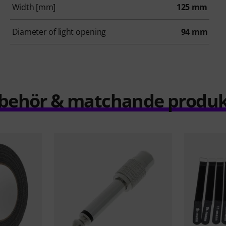
Width [mm]
125 mm
Diameter of light opening
94 mm
llbehör & matchande produk