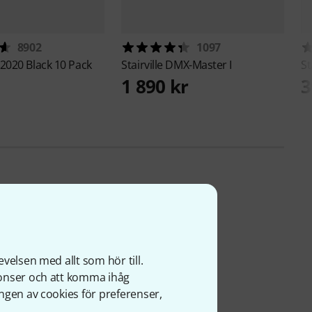
8902
1097
2020 Black 10 Pack
Stairville
DMX-Master I
St
1 890 kr
3
velsen med allt som hör till.
nonser och att komma ihåg
ngen av cookies för preferenser,