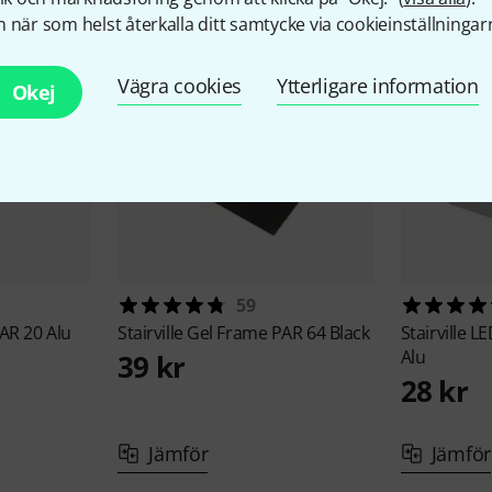
 när som helst återkalla ditt samtycke via cookieinställningar
Vägra cookies
Ytterligare information
Okej
59
AR 20 Alu
Stairville
Gel Frame PAR 64 Black
Stairville
LE
Alu
39 kr
28 kr
Jämför
Jämför