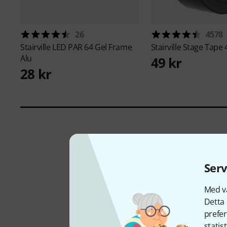
26
4578
Stairville
LED PAR 64 Gel Frame
Stairville
Stage Tape 
Alu
49 kr
28 kr
Serv
Med vå
Detta 
prefer
statis