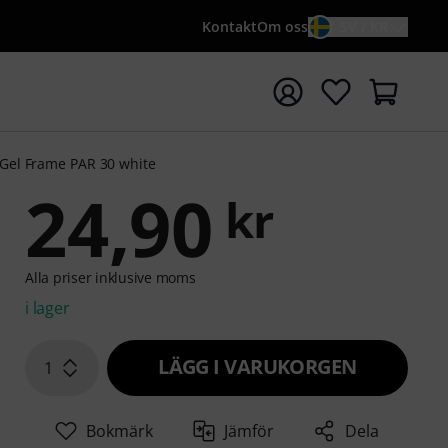
Kontakt
Om oss
SV / KR
a sökningen med söktermen {searchTerm}
Gel Frame PAR 30 white
24,90
kr
Alla priser inklusive moms
i lager
LÄGG I VARUKORGEN
1
Bokmärk
Jämför
Dela