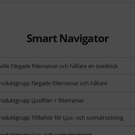
Smart Navigator
rville Färgade filterramar och hållare en överblick
 produktgrupp Färgade filterramar och hållare
produktgrupp Ljusfilter + filterramar
 produktgrupp Tillbehör för Ljus- och scenutrustning
 produktgrupp Ljus- och scenutrustning