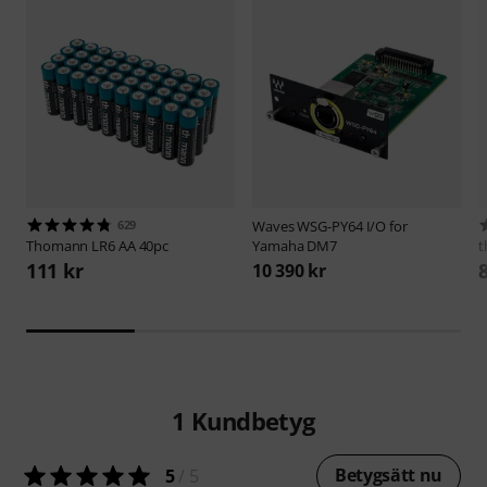
629
Waves
WSG-PY64 I/O for
Thomann
LR6 AA 40pc
Yamaha DM7
t
111 kr
10 390 kr
1
Kundbetyg
Betygsätt nu
5
/ 5