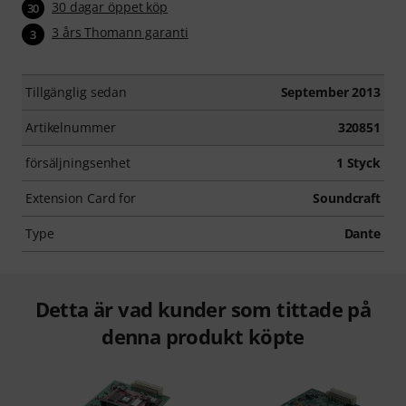
30 dagar öppet köp
30
3 års Thomann garanti
3
Tillgänglig sedan
September 2013
Artikelnummer
320851
försäljningsenhet
1 Styck
Extension Card for
Soundcraft
Type
Dante
Detta är vad kunder som tittade på
denna produkt köpte