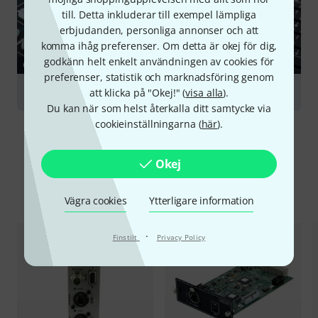
till. Detta inkluderar till exempel lämpliga
erbjudanden, personliga annonser och att
komma ihåg preferenser. Om detta är okej för dig,
godkänn helt enkelt användningen av cookies för
GUIDE
preferenser, statistik och marknadsföring genom
Digital Mixers
att klicka på "Okej!" (
visa alla
).
Du kan när som helst återkalla ditt samtycke via
cookieinställningarna (
här
).
Okej
Jämför alternativ
Vägra cookies
Ytterligare information
·
Finstilt
Privacy Policy