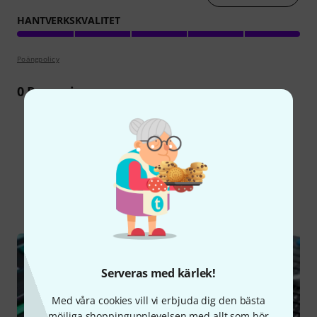
HANTVERKSKVALITET
Poängpolicy
0
Recension
Visste du?
Alla
Onlineguide
Serveras med kärlek!
Med våra cookies vill vi erbjuda dig den bästa
möjliga shoppingupplevelsen med allt som hör