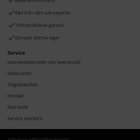
Reparationsservice
Råd från våra sak-experter
Tillfredställelse-garanti
Europas största lager
Service
Leveranskostnader och leveranstid
Hjälpcenter
Tillgodokvitton
Kontakt
Fast butik
Service överblick
Allmänna affärsvillkor
/
Finstilt