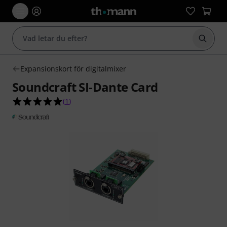
Börja 
Expansionskort för digitalmixer
Soundcraft SI-Dante Card
5.0 av 5 stjärnor från 1 kundbetyg
(
1
)