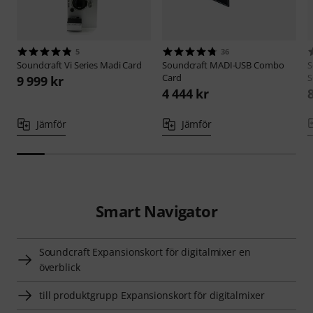
5
36
Soundcraft
Vi Series Madi Card
Soundcraft
MADI-USB Combo
S
Card
S
9 999 kr
4 444 kr
Jämför
Jämför
Smart Navigator
Soundcraft Expansionskort för digitalmixer en
överblick
till produktgrupp Expansionskort för digitalmixer