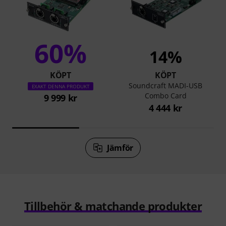
60%
14%
KÖPT
KÖPT
Soundcraft MADI-USB
EXAKT DENNA PRODUKT
Combo Card
9 999 kr
4 444 kr
Jämför
Tillbehör & matchande produkter