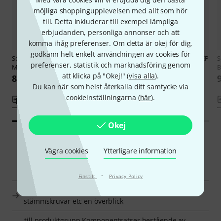
möjliga shoppingupplevelsen med allt som hör
till. Detta inkluderar till exempel lämpliga
erbjudanden, personliga annonser och att
komma ihåg preferenser. Om detta är okej för dig,
godkänn helt enkelt användningen av cookies för
Sonowood
Vn Parts Set 7 Pcs.
Sonowood
Vn Parts Set 7 Pcs. EP
preferenser, statistik och marknadsföring genom
MW 1 Adj.
4 Adj.
B
att klicka på "Okej!" (
visa alla
).
8 899 kr
8 890 kr
Du kan när som helst återkalla ditt samtycke via
cookieinställningarna (
här
).
Jämför
Jämför
Okej
Vägra cookies
Ytterligare information
Smart Navigator
·
Finstilt
Privacy Policy
Sonowood Komponentsatser bestående av hakstöd,
stämmskruvar etc en överblick
till produktgrupp Komponentsatser bestående av