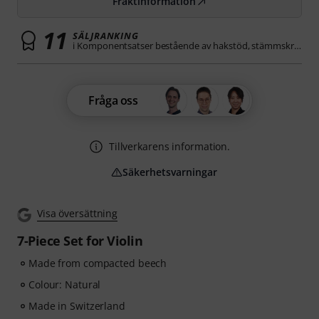
Fraktinformation
11
SÄLJRANKING
i Komponentsatser bestående av hakstöd, stämmskruvar etc
Fråga oss
Tillverkarens information.
Säkerhetsvarningar
Visa översättning
7-Piece Set for Violin
Made from compacted beech
Colour: Natural
Made in Switzerland