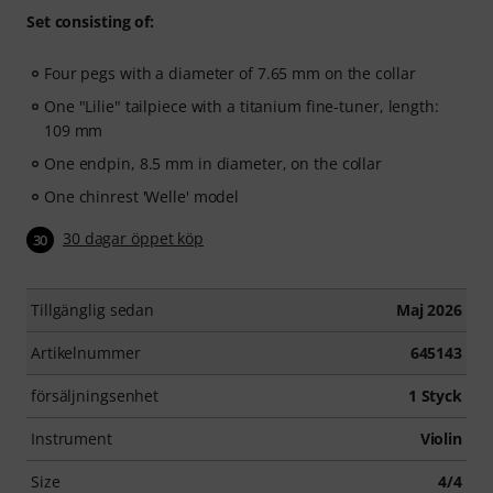
Set consisting of:
Four pegs with a diameter of 7.65 mm on the collar
One "Lilie" tailpiece with a titanium fine-tuner, length:
109 mm
One endpin, 8.5 mm in diameter, on the collar
One chinrest 'Welle' model
30 dagar öppet köp
30
Tillgänglig sedan
Maj 2026
Artikelnummer
645143
försäljningsenhet
1 Styck
Instrument
Violin
Size
4/4