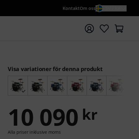
Kontakt
Om oss
SV / KR
a sökningen med söktermen {searchTerm}
Visa variationer för denna produkt
10 090
kr
Alla priser inklusive moms