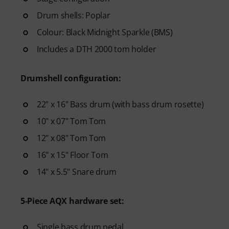
see your progress over time.
- A supportive community
of 
Drum shells: Poplar
- Unlimited access
to lessons 
Colour: Black Midnight Sparkle (BMS)
Includes a DTH 2000 tom holder
After your order has been shipp
code via email. The subscriptio
Drumshell configuration:
22" x 16" Bass drum (with bass drum rosette)
10" x 07" Tom Tom
12" x 08" Tom Tom
16" x 15" Floor Tom
14" x 5.5" Snare drum
5-Piece AQX hardware set:
Single bass drum pedal