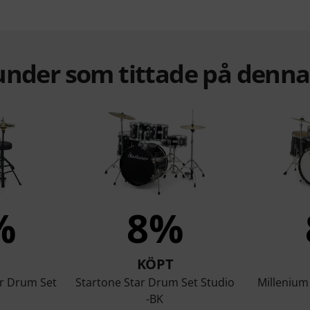
under som tittade på denn
%
8%
KÖPT
r Drum Set
Startone Star Drum Set Studio
Millenium
-BK