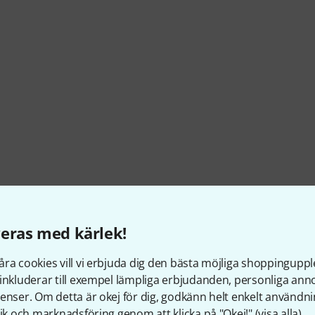
eras med kärlek!
ra cookies vill vi erbjuda dig den bästa möjliga shoppingupple
inkluderar till exempel lämpliga erbjudanden, personliga an
enser. Om detta är okej för dig, godkänn helt enkelt användni
tik och marknadsföring genom att klicka på "Okej!" (
visa alla
).