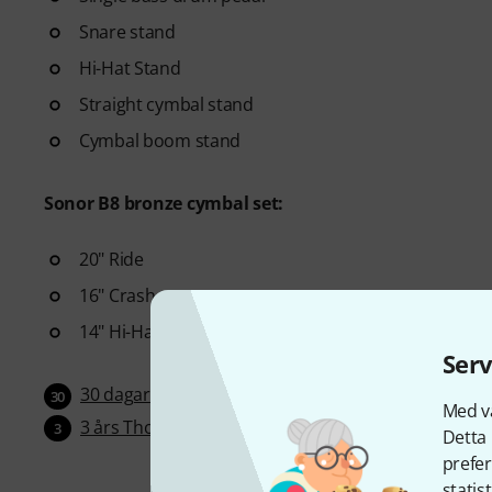
Snare stand
Hi-Hat Stand
Straight cymbal stand
Cymbal boom stand
Sonor B8 bronze cymbal set:
20" Ride
16" Crash
14" Hi-Hat
Serv
30 dagar öppet köp
30
Med vå
3 års Thomann garanti
3
Detta 
prefer
statis