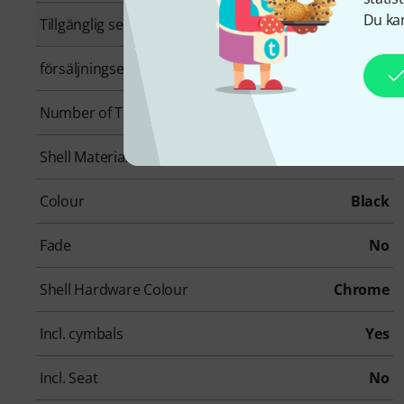
Du kan
Tillgänglig sedan
Februari 2021
försäljningsenhet
1 Styck
Number of TomToms
2
Shell Material
Poplar
Colour
Black
Fade
No
Shell Hardware Colour
Chrome
Incl. cymbals
Yes
Incl. Seat
No