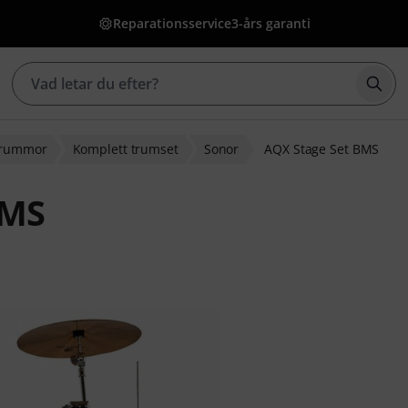
Reparationsservice
3-års garanti
Börj
 trummor
Komplett trumset
Sonor
AQX Stage Set BMS
BMS