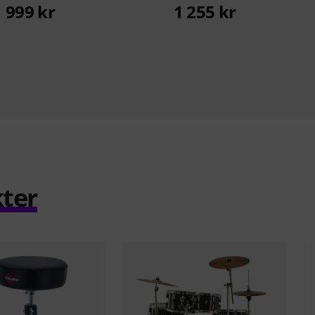
1 999 kr
1 255 kr
ter