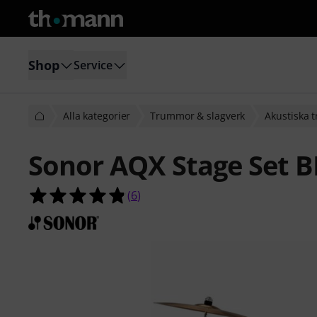
Shop
Service
Alla kategorier
Trummor & slagverk
Akustiska
Sonor AQX Stage Set 
4.8 av 5 stjärnor från 6 kundbetyg
(
6
)