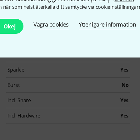
 när som helst återkalla ditt samtycke via cookieinställningar
Artikelnummer
512028
Bass Drum size
22"
Vägra cookies
Ytterligare information
Okej
Number of Floor Toms
1
Finish
Foiled
Sparkle
Yes
Burst
No
Incl. Snare
Yes
Incl. Hardware
Yes