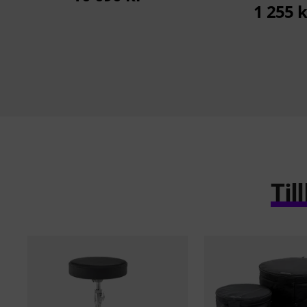
1 255 k
Ti