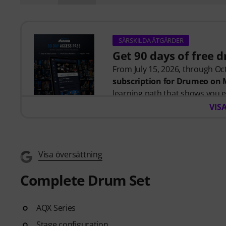
SÄRSKILDA ÅTGÄRDER
Get 90 days of free 
From July 15, 2026, through Oct
subscription for Drumeo on
learning path that shows you e
time wondering where to start
VIS
Whether you're just getting s
helps you build skills, stay mo
Visa översättning
your level. Your free access inc
Complete Drum Set
- A guided learning path
that 
- Lessons from world-class 
Siberiano, and more.
AQX Series
- A built-in Practice Tracker
to
Stage configuration