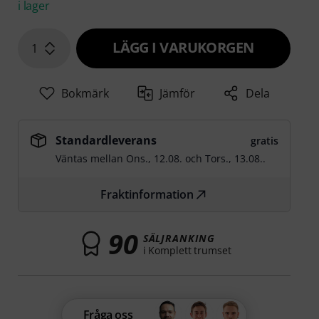
i lager
LÄGG I VARUKORGEN
1
Bokmärk
Jämför
Dela
Standardleverans
gratis
Väntas mellan
Ons., 12.08.
och
Tors., 13.08.
.
Fraktinformation
90
SÄLJRANKING
i Komplett trumset
Fråga oss