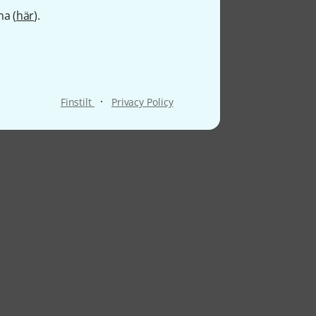
na (
här
).
·
Finstilt
Privacy Policy