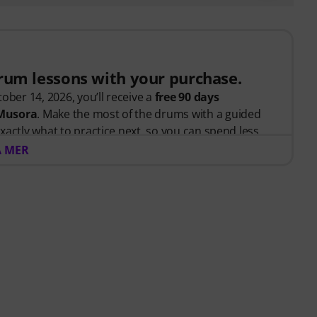
drum lessons with your purchase.
ober 14, 2026, you’ll receive a
free 90 days
 Musora
. Make the most of the drums with a guided
xactly what to practice next, so you can spend less
 and more time playing.
A MER
tarted or looking to improve, Drumeo on Musora
tivated, and make steady progress with lessons that fit
ludes:
teaches the right skills in the right order.
drummers
like Chad Smith, Nick Collins, El Estepario
 help you build better habits, stay consistent, and