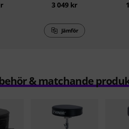
r
3 049 kr
Jämför
llbehör & matchande produk