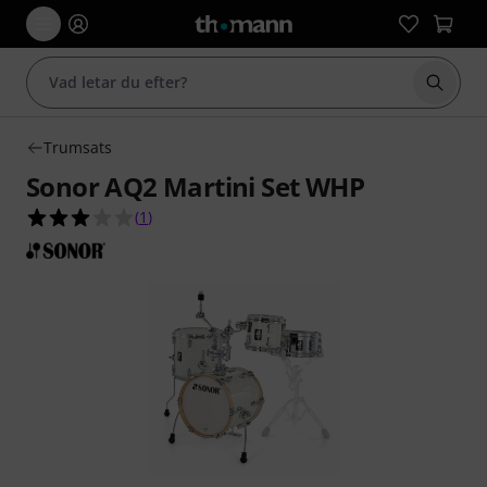
Börja 
Trumsats
Sonor AQ2 Martini Set WHP
3.0 av 5 stjärnor från 1 kundbetyg
(
1
)