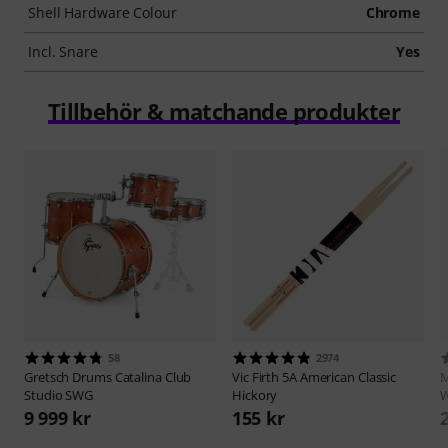
Shell Hardware Colour
Chrome
Incl. Snare
Yes
Tillbehör & matchande produkter
58
2974
Gretsch Drums
Catalina Club
Vic Firth
5A American Classic
M
Studio SWG
Hickory
W
9 999 kr
155 kr