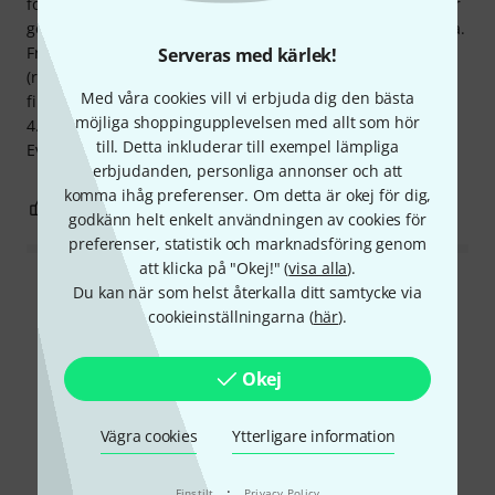
fortfarande pengarna tillbaka från Thomann. Men jag gillar
generellt sett setet...pukorna och bastrumman är också bra.
Fråga till virveltrummisen: Kan det vara fabriksskinnen
Serveras med kärlek!
(respons) eller virveltrummans bäddupphängning? Det
Med våra cookies vill vi erbjuda dig den bästa
finns redan 20 spolar! Åh, och muttgängorna är en smidig
möjliga shoppingupplevelsen med allt som hör
4... olika åtdragnings- och lossningsmoment. Inte ens en
till. Detta inkluderar till exempel lämpliga
Evans-momentnyckel hjälper. Hälsningar, Thomas
erbjudanden, personliga annonser och att
komma ihåg preferenser. Om detta är okej för dig,
1
14
ANMÄL RECENSION
godkänn helt enkelt användningen av cookies för
preferenser, statistik och marknadsföring genom
att klicka på "Okej!" (
visa alla
).
Läs alla recensioner
Du kan när som helst återkalla ditt samtycke via
cookieinställningarna (
här
).
Okej
Visste du?
Vägra cookies
Ytterligare information
Alla
Onlineguide
·
Finstilt
Privacy Policy