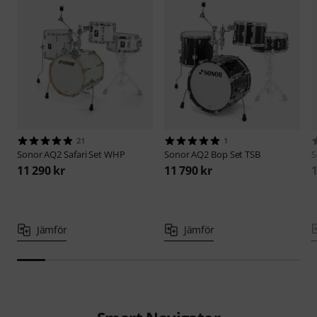
21
1
Sonor
AQ2 Safari Set WHP
Sonor
AQ2 Bop Set TSB
S
11 290 kr
11 790 kr
1
Jämför
Jämför