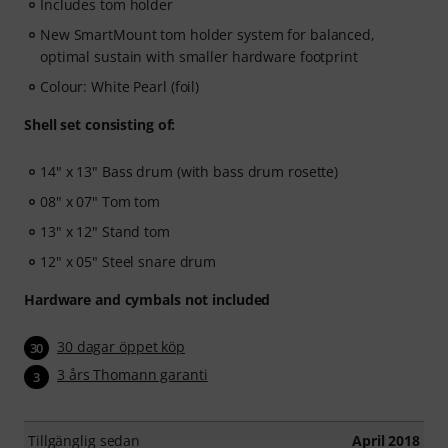
Includes tom holder
New SmartMount tom holder system for balanced,
optimal sustain with smaller hardware footprint
Colour: White Pearl (foil)
Shell set consisting of:
14" x 13" Bass drum (with bass drum rosette)
08" x 07" Tom tom
13" x 12" Stand tom
12" x 05" Steel snare drum
Hardware and cymbals not included
30 dagar öppet köp
30
3 års Thomann garanti
3
Tillgänglig sedan
April 2018