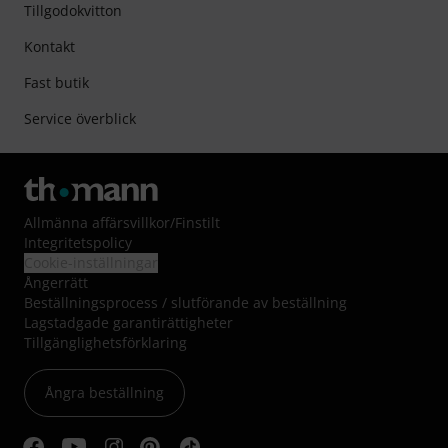
Tillgodokvitton
Kontakt
Fast butik
Service överblick
Allmänna affärsvillkor
/
Finstilt
Integritetspolicy
Cookie-inställningar
Ångerrätt
Beställningsprocess / slutförande av beställning
Lagstadgade garantirättigheter
Tillgänglighetsförklaring
Ångra beställning