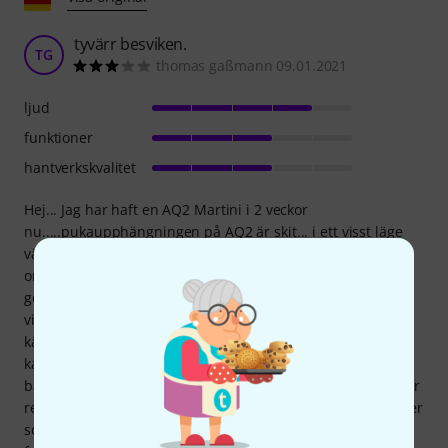
tyvärr besviken.
TG
thomas gaßmann 09.01.2021
ljud
funktioner
hantverkskvalitet
Hej... Jag har haft en AQ2 Martini i 2 veckor
nu.....pukaupphängningen på AQ2 är skit... i ett visst läge
växlar den alltid tillbaka till startpositionen.... ja, det minst
onda. Jag tycker att AQ2 har bättre trä och en längre
golvpuka än det första Martini-kitet... okej. Men nu till
virveltrumman... tummen ner helt. Responsen och
känsligheten är patetiska. Lätt rullar på virveltrummans
kant utan någon rörelse från virveltrumman!!!!! Den virvlar
bara i mitten med en lite hårdare attack... virveltrumman är
redan på full guard... mindre fungerar eftersom det då låter
som om det finns två spiraler under. Jaja, jag har