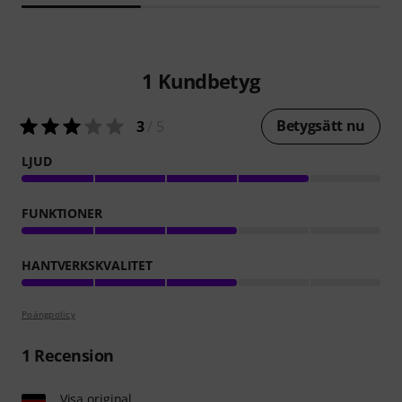
1
Kundbetyg
Betygsätt nu
3
/ 5
LJUD
FUNKTIONER
HANTVERKSKVALITET
Poängpolicy
1
Recension
Visa original