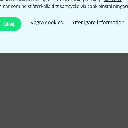
4.4
/ 5
 när som helst återkalla ditt samtycke via cookieinställningar
Vägra cookies
Ytterligare information
VERKAN
Okej
RKSKVALITET