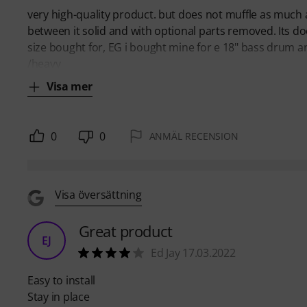
very high-quality product. but does not muffle as much as
between it solid and with optional parts removed. Its doe
size bought for, EG i bought mine for e 18" bass drum an
/heavy
Visa mer
0
0
ANMÄL RECENSION
Visa översättning
Great product
EJ
Ed Jay 17.03.2022
Easy to install
Stay in place