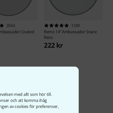
2044
1280
Ambassador Coated
Remo
14" Ambassador Snare
Reso
222 kr
velsen med allt som hör till.
nonser och att komma ihåg
ngen av cookies för preferenser,