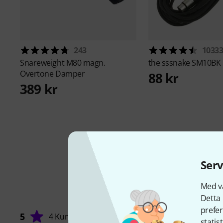
243
1033
Snareweight
M80 magn.
the sssnake
SM10BK
Overtone Damper
88 kr
389 kr
Serv
Med vå
Detta 
prefer
5
4 Kunder
statis