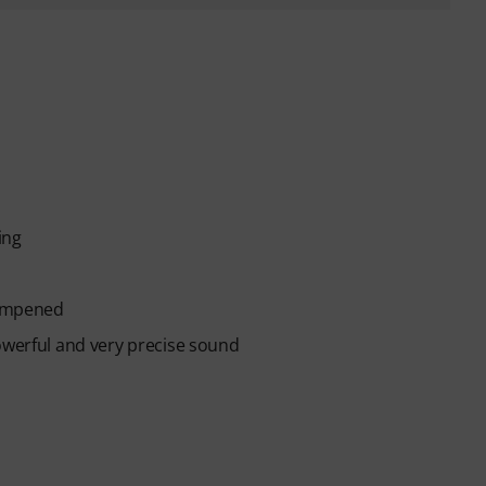
ing
dampened
owerful and very precise sound