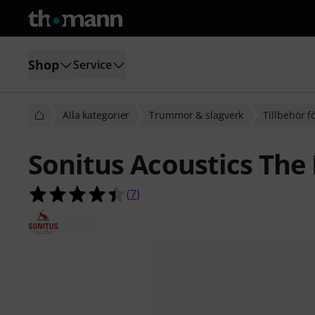
Shop
Service
Alla kategorier
Trummor & slagverk
Tillbehör 
Sonitus Acoustics The 
4.4 av 5 stjärnor från 7 kundbetyg
(
7
)