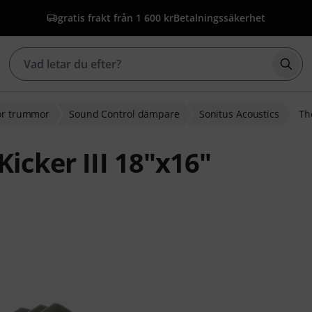
gratis frakt från 1 600 kr
Betalningssäkerhet
Börj
för trummor
Sound Control dämpare
Sonitus Acoustics
The
Kicker III 18"x16"