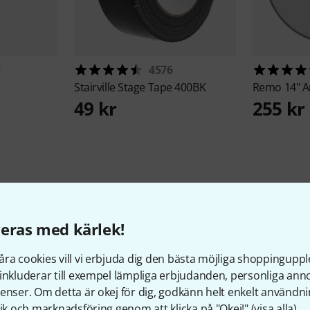
3
4576
Stairville
Stage Tape 400BK
Remo
14" 
49 kr
255 kr
eras med kärlek!
7
Kundbetyg
ra cookies vill vi erbjuda dig den bästa möjliga shoppingupple
inkluderar till exempel lämpliga erbjudanden, personliga an
enser. Om detta är okej för dig, godkänn helt enkelt användni
tik och marknadsföring genom att klicka på "Okej!" (
visa alla
).