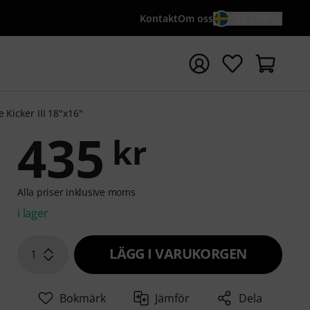
Kontakt
Om oss
SV / KR
a sökningen med söktermen {searchTerm}
 Kicker III 18"x16"
435
kr
Alla priser inklusive moms
i lager
LÄGG I VARUKORGEN
1
Bokmärk
Jämför
Dela