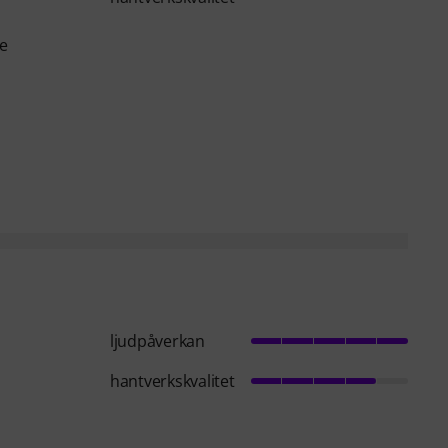
he
ljudpåverkan
hantverkskvalitet