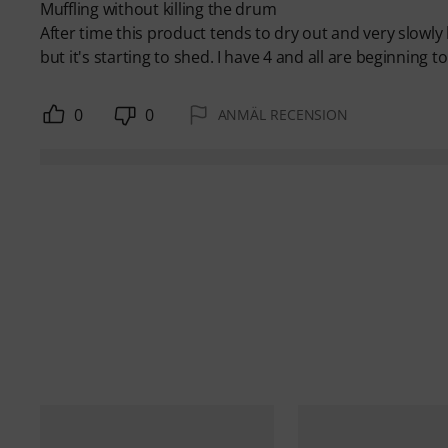
Muffling without killing the drum
After time this product tends to dry out and very slowly 
but it's starting to shed. I have 4 and all are beginning t
0
0
ANMÄL RECENSION