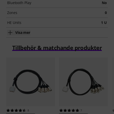
Bluetooth Play
No
Zones
0
HE Units
1 U
Visa mer
Tillbehör & matchande produkter
8
7