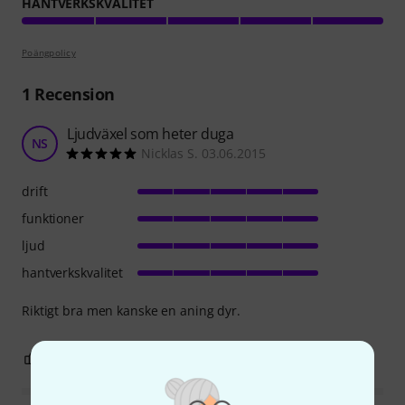
HANTVERKSKVALITET
Poängpolicy
1
Recension
Ljudväxel som heter duga
NS
Nicklas S. 03.06.2015
drift
funktioner
ljud
hantverkskvalitet
Riktigt bra men kanske en aning dyr.
0
1
ANMÄL RECENSION