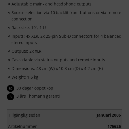
Adjustable main- and headphone outputs
Source selection via 10 backlit front buttons or via remote
connection
Rack size: 19", 1 U
Inputs: 4x XLR, 2x 25-pin Sub-D connectors for 4 balanced
stereo inputs
Outputs: 2x XLR
Cascadable via status outputs and remote inputs
Dimensions: 48 cm (W) x 10.8 cm (D) x 4.2 cm (H)
Weight: 1.6 kg
30 dagar öppet köp
30
3 års Thomann garanti
3
Tillgänglig sedan
Januari 2005
Artikelnummer
176626