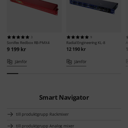
3
9
Sonifex
Redbox RB-PMX4
Radial Engineering
KL-8
A
9 199 kr
12 190 kr
1
Jämför
Jämför
Smart Navigator
till produktgrupp Rackmixer
till produktgrupp Analog mixer