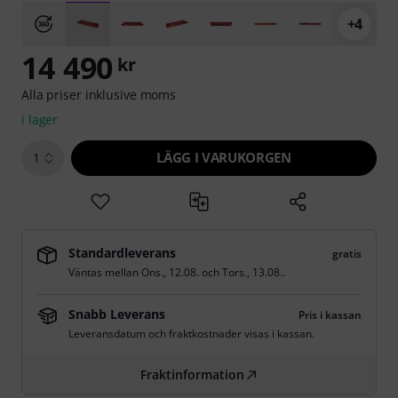
+4
14 490
kr
Alla priser inklusive moms
i lager
LÄGG I VARUKORGEN
1
Standardleverans
gratis
Väntas mellan
Ons., 12.08.
och
Tors., 13.08.
.
Snabb Leverans
Pris i kassan
Leveransdatum och fraktkostnader visas i kassan.
Fraktinformation