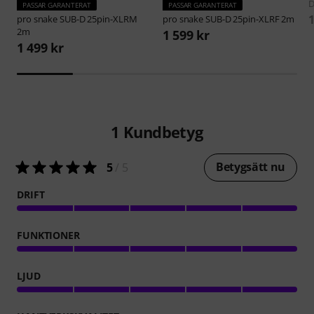
D
PASSAR GARANTERAT
PASSAR GARANTERAT
1
pro snake
SUB-D 25pin-XLRM
pro snake
SUB-D 25pin-XLRF 2m
2m
1 599 kr
1 499 kr
1
Kundbetyg
Betygsätt nu
5
/ 5
DRIFT
FUNKTIONER
LJUD