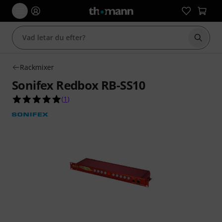
Börja 
Rackmixer
Sonifex Redbox RB-SS10
5.0 av 5 stjärnor från 1 kundbetyg
(
1
)