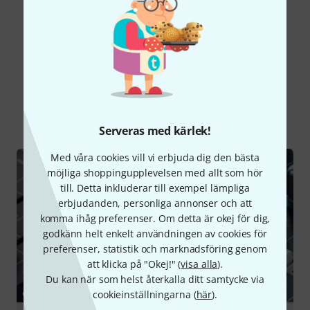
Läs alla recensioner
Visste du?
Alla
Onlineguide
Nedladdningar
Serveras med kärlek!
Med våra cookies vill vi erbjuda dig den bästa
möjliga shoppingupplevelsen med allt som hör
till. Detta inkluderar till exempel lämpliga
erbjudanden, personliga annonser och att
komma ihåg preferenser. Om detta är okej för dig,
godkänn helt enkelt användningen av cookies för
preferenser, statistik och marknadsföring genom
att klicka på "Okej!" (
visa alla
).
Du kan när som helst återkalla ditt samtycke via
cookieinställningarna (
här
).
GUIDE