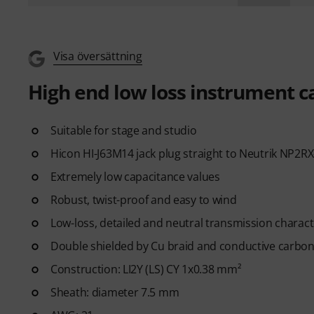
Visa översättning
High end low loss instrument c
Suitable for stage and studio
Hicon HI-J63M14 jack plug straight to Neutrik NP2RX
Extremely low capacitance values
Robust, twist-proof and easy to wind
Low-loss, detailed and neutral transmission charact
Double shielded by Cu braid and conductive carbo
Construction: LI2Y (LS) CY 1x0.38 mm²
Sheath: diameter 7.5 mm