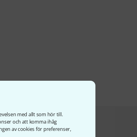
velsen med allt som hör till.
a produkt köpte
nonser och att komma ihåg
ngen av cookies för preferenser,