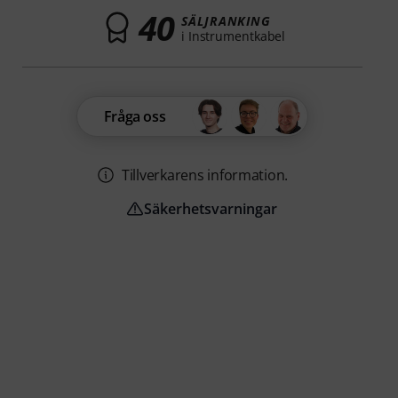
40
SÄLJRANKING
i Instrumentkabel
Fråga oss
Tillverkarens information.
Säkerhetsvarningar