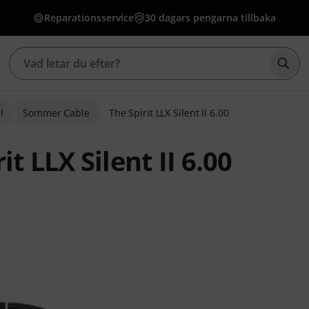
Reparationsservice
30 dagars pengarna tillbaka
Börj
l
Sommer Cable
The Spirit LLX Silent II 6.00
 LLX Silent II 6.00
g