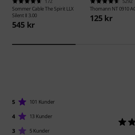
172
5292
Sommer Cable
The Spirit LLX
Thomann
NT 0910 A
Silent II 3.00
125 kr
545 kr
5
101 Kunder
4
13 Kunder
3
5 Kunder