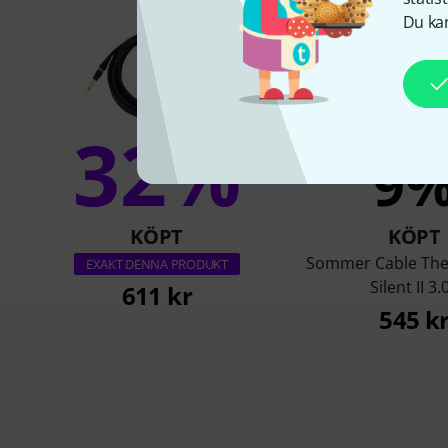
Du kan
32%
9
KÖPT
KÖPT
Sommer Cable The 
EXAKT DENNA PRODUKT
Silent II 3.
611 kr
545 k