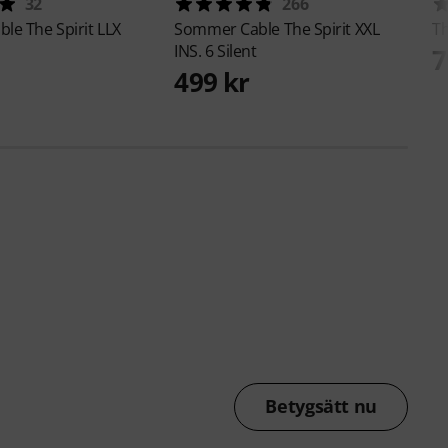
32
266
ble
The Spirit LLX
Sommer Cable
The Spirit XXL
T
INS. 6 Silent
7
499 kr
Betygsätt nu