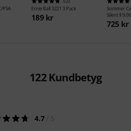
925
C/PSA
Ernie Ball
3221 3 Pack
Sommer Ca
Silent II 9.00
189 kr
725 kr
122
Kundbetyg
4.7
/ 5