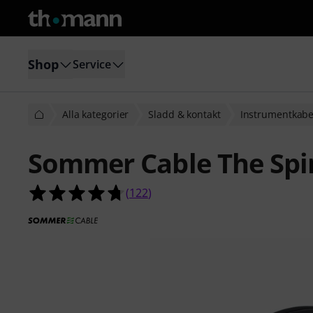
Shop
Service
Alla kategorier
Sladd & kontakt
Instrumentkabe
Sommer Cable The Spirit
4.7 av 5 stjärnor från 122 kundbety
(
122
)