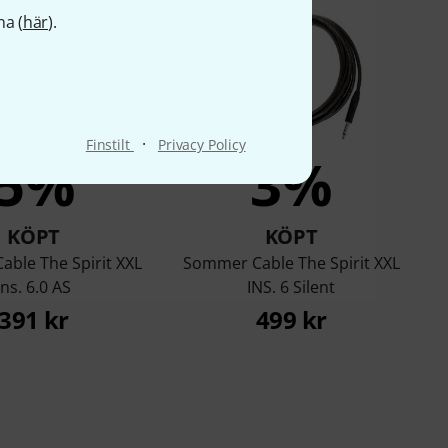
na (
här
).
·
Finstilt
Privacy Policy
5%
3%
KÖPT
KÖPT
ble The Spirit XXL
Sommer Cable The Spirit XXL
Ins. 6.0 AS
INS. 6 Silent
391 kr
499 kr