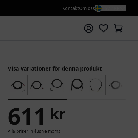
Kontakt
Om oss
SV / KR
a sökningen med söktermen {searchTerm}
Visa variationer för denna produkt
611
kr
Alla priser inklusive moms