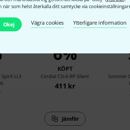
 när som helst återkalla ditt samtycke via cookieinställningar
Vägra cookies
Ytterligare information
Okej
%
6%
KÖPT
Spirit LLX
Cordial CSI-6-RP-Silent
Sommer Ca
00
411 kr
r
Jämför