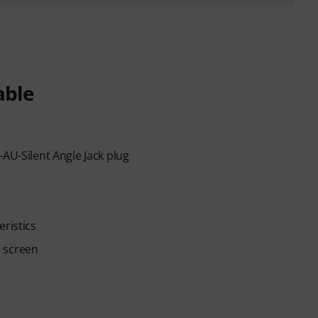
able
-AU-Silent Angle Jack plug
eristics
n screen