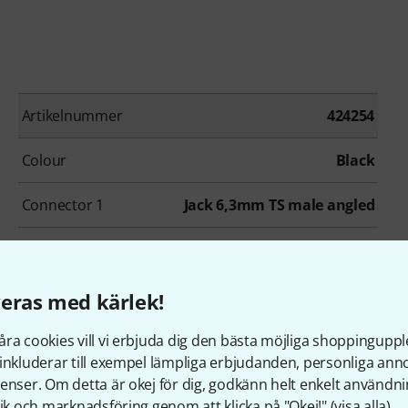
Artikelnummer
424254
Colour
Black
Connector 1
Jack 6,3mm TS male angled
eras med kärlek!
ra cookies vill vi erbjuda dig den bästa möjliga shoppingupple
under som tittade på denn
inkluderar till exempel lämpliga erbjudanden, personliga an
enser. Om detta är okej för dig, godkänn helt enkelt användni
tik och marknadsföring genom att klicka på "Okej!" (
visa alla
).