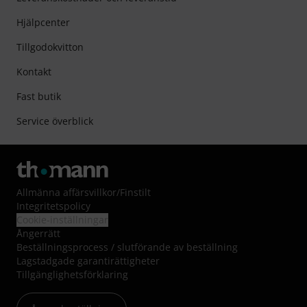
Hjälpcenter
Tillgodokvitton
Kontakt
Fast butik
Service överblick
Allmänna affärsvillkor
/
Finstilt
Integritetspolicy
Cookie-inställningar
Ångerrätt
Beställningsprocess / slutförande av beställning
Lagstadgade garantirättigheter
Tillgänglighetsförklaring