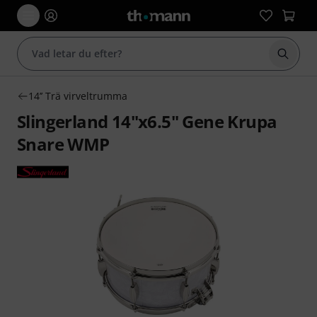
Börja 
14’’ Trä virveltrumma
Slingerland 14"x6.5" Gene Krupa
Snare WMP