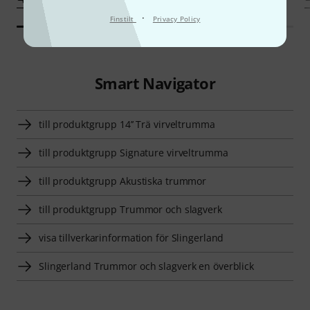
·
Finstilt
Privacy Policy
Smart Navigator
till produktgrupp 14’’ Trä virveltrumma
till produktgrupp Signature virveltrumma
till produktgrupp Akustiska trummor
till produktgrupp Trummor och slagverk
visa tillverkarinformation för Slingerland
Slingerland Trummor och slagverk en överblick