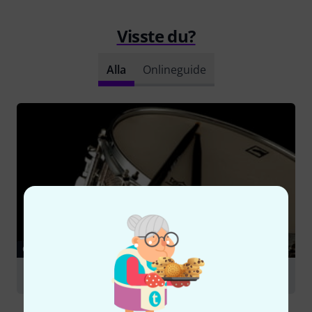
Visste du?
Alla
Onlineguide
GUIDE
Snare Drums