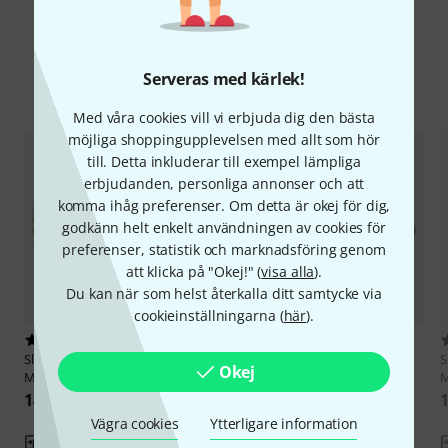
Serveras med kärlek!
Jämför alternativ
Med våra cookies vill vi erbjuda dig den bästa
möjliga shoppingupplevelsen med allt som hör
till. Detta inkluderar till exempel lämpliga
erbjudanden, personliga annonser och att
komma ihåg preferenser. Om detta är okej för dig,
godkänn helt enkelt användningen av cookies för
preferenser, statistik och marknadsföring genom
att klicka på "Okej!" (
visa alla
).
Du kan när som helst återkalla ditt samtycke via
cookieinställningarna (
här
).
1
1
Slingerland
14"x5.5" Radio King
Slingerland
14"x6.5" Radio King
S
Okej
Maple BDP
Snare BDP
M
9 999 kr
14 490 kr
1
Vägra cookies
Ytterligare information
Jämför
Jämför