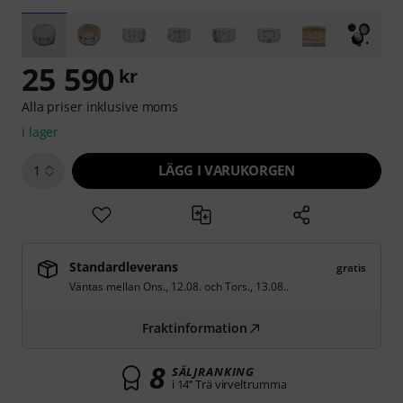
25 590
kr
Alla priser inklusive moms
i lager
LÄGG I VARUKORGEN
1
Standardleverans
gratis
Väntas mellan
Ons., 12.08.
och
Tors., 13.08.
.
Fraktinformation
8
SÄLJRANKING
i 14’’ Trä virveltrumma