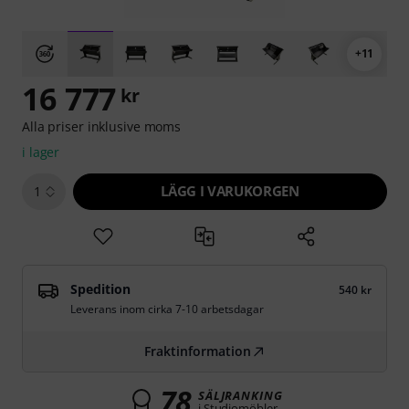
+11
16 777
kr
Alla priser inklusive moms
i lager
LÄGG I VARUKORGEN
1
Spedition
540 kr
Leverans inom cirka 7-10 arbetsdagar
Fraktinformation
78
SÄLJRANKING
i Studiomöbler