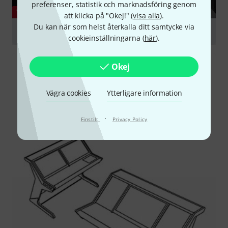
preferenser, statistik och marknadsföring genom
YOUTUBE
att klicka på "Okej!" (
visa alla
).
Du kan när som helst återkalla ditt samtycke via
INTRODUCING THE RAVEN CORE STATION
cookieinställningarna (
här
).
Spela
Okej
Vägra cookies
Ytterligare information
·
Finstilt
Privacy Policy