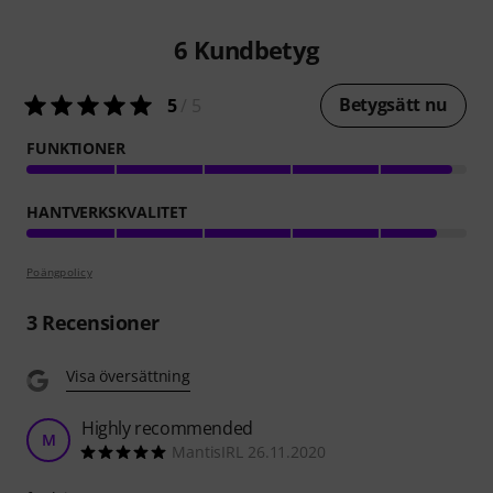
6
Kundbetyg
Betygsätt nu
5
/ 5
FUNKTIONER
HANTVERKSKVALITET
Poängpolicy
3
Recensioner
Visa översättning
Highly recommended
M
MantisIRL 26.11.2020