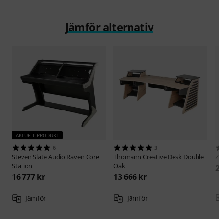
Jämför alternativ
AKTUELL PRODUKT
6
3
Steven Slate Audio
Raven Core
Thomann
Creative Desk Double
Z
Station
Oak
2
16 777 kr
13 666 kr
Jämför
Jämför