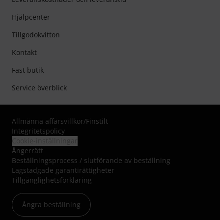
Hjälpcenter
Tillgodokvitton
Kontakt
Fast butik
Service överblick
Allmänna affärsvillkor
/
Finstilt
Integritetspolicy
Cookie-inställningar
Ångerrätt
Beställningsprocess / slutförande av beställning
Lagstadgade garantirättigheter
Tillgänglighetsförklaring
Ångra beställning