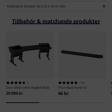
Keyboard drawer (W x D x H) in mm
0
Tillbehör & matchande produkter
5
1115
Zaor
ONDA MKII Angled Black
Thon
Rack Panel 1U
46 kr
20 090 kr