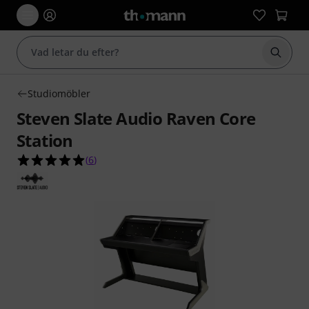
Börja 
Studiomöbler
Steven Slate Audio Raven Core
Station
5.0 av 5 stjärnor från 6 kundbetyg
(
6
)