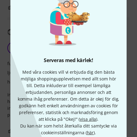
0
0
ANMÄL RECENSION
Visa översättning
S
Symansym 23.07.2026
Serveras med kärlek!
funktioner
Med våra cookies vill vi erbjuda dig den bästa
ljud
möjliga shoppingupplevelsen med allt som hör
hantverkskvalitet
till. Detta inkluderar till exempel lämpliga
erbjudanden, personliga annonser och att
In my options with ssl2 mk2 the sound its very thin and
komma ihåg preferenser. Om detta är okej för dig,
harsh like a 50 € mic i dont know if the problem its in the
godkänn helt enkelt användningen av cookies för
interfece but even with the emulation te sound its not
preferenser, statistik och marknadsföring genom
proffesional
att klicka på "Okej!" (
visa alla
).
Du kan när som helst återkalla ditt samtycke via
0
0
ANMÄL RECENSION
cookieinställningarna (
här
).