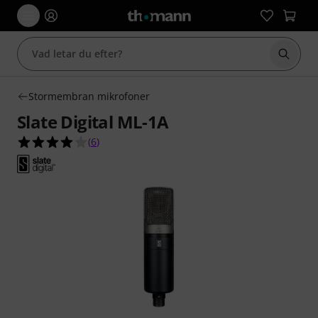
Börja 
Stormembran mikrofoner
Slate Digital ML-1A
4.0 av 5 stjärnor från 6 kundbetyg
(
6
)