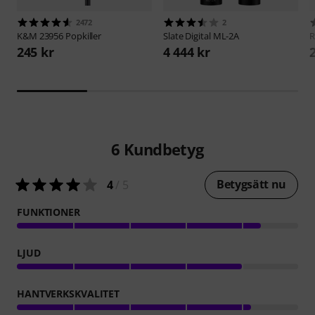
2472
2
K&M
23956 Popkiller
Slate Digital
ML-2A
R
245 kr
4 444 kr
6
Kundbetyg
Betygsätt nu
4
/ 5
FUNKTIONER
LJUD
HANTVERKSKVALITET