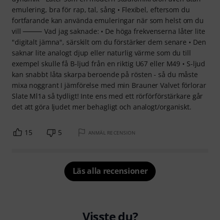
emulering, bra för rap, tal, sång • Flexibel, eftersom du
fortfarande kan använda emuleringar när som helst om du
vill ⸻ Vad jag saknade: • De höga frekvenserna låter lite
"digitalt jämna", särskilt om du förstärker dem senare • Den
saknar lite analogt djup eller naturlig värme som du till
exempel skulle få B-ljud från en riktig U67 eller M49 • S-ljud
kan snabbt låta skarpa beroende på rösten - så du måste
mixa noggrant I jämförelse med min Brauner Valvet förlorar
Slate Ml1a så tydligt! Inte ens med ett rörförförstärkare går
det att göra ljudet mer behagligt och analogt/organiskt.
15
5
ANMÄL RECENSION
Läs alla recensioner
Visste du?