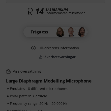
14
SÄLJRANKING
i Stormembran mikrofoner
Fråga oss
Tillverkarens information.
Säkerhetsvarningar
Visa översättning
Large Diaphragm Modelling Microphone
Emulates 18 different microphones
Polar pattern: Cardioid
Frequency range: 20 Hz - 20,000 Hz
Sensitivity: -32.5 dB