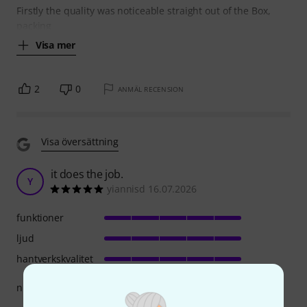
Firstly the quality was noticeable straight out of the Box,
packing
Visa mer
2
0
ANMÄL RECENSION
Visa översättning
it does the job.
Y
yiannisd 16.07.2026
funktioner
ljud
hantverkskvalitet
nice mic it does the job.