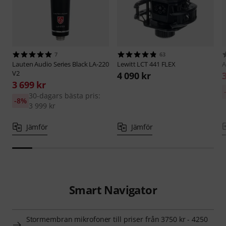
7
63
Lauten Audio
Series Black LA-220
Lewitt
LCT 441 FLEX
A
V2
4 090 kr
3 699 kr
30-dagars bästa pris:
-8%
3 999 kr
Jämför
Jämför
Smart Navigator
Stormembran mikrofoner till priser från 3750 kr - 4250