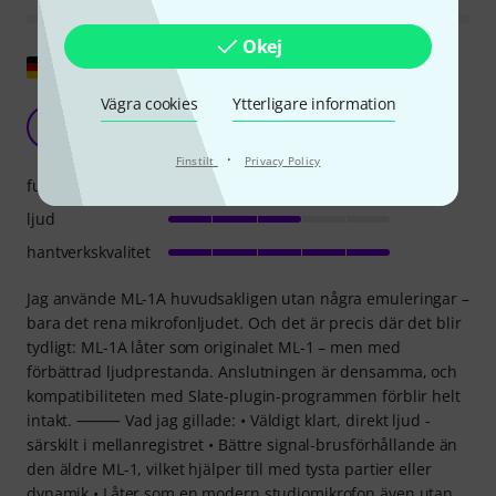
Okej
Visa original
Vägra cookies
Ytterligare information
Fördelar jämfört med Ml1 men inte ljudmässigt
TW
Tonstudio Weiden 14.05.2025
·
Finstilt
Privacy Policy
funktioner
ljud
hantverkskvalitet
Jag använde ML-1A huvudsakligen utan några emuleringar –
bara det rena mikrofonljudet. Och det är precis där det blir
tydligt: ML-1A låter som originalet ML-1 – men med
förbättrad ljudprestanda. Anslutningen är densamma, och
kompatibiliteten med Slate-plugin-programmen förblir helt
intakt. ⸻ Vad jag gillade: • Väldigt klart, direkt ljud -
särskilt i mellanregistret • Bättre signal-brusförhållande än
den äldre ML-1, vilket hjälper till med tysta partier eller
dynamik • Låter som en modern studiomikrofon även utan