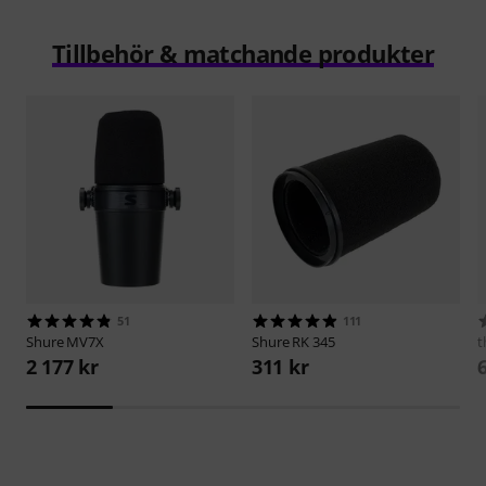
Tillbehör & matchande produkter
51
111
Shure
MV7X
Shure
RK 345
t
2 177 kr
311 kr