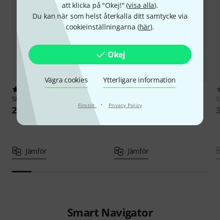
att klicka på "Okej!" (
visa alla
).
Du kan när som helst återkalla ditt samtycke via
cookieinställningarna (
här
).
Okej
Vägra cookies
Ytterligare information
51
5
Shure
MV7X
Shure
MV6
S
·
Finstilt
Privacy Policy
2 177 kr
1 659 kr
Jämför
Jämför
Smart Navigator