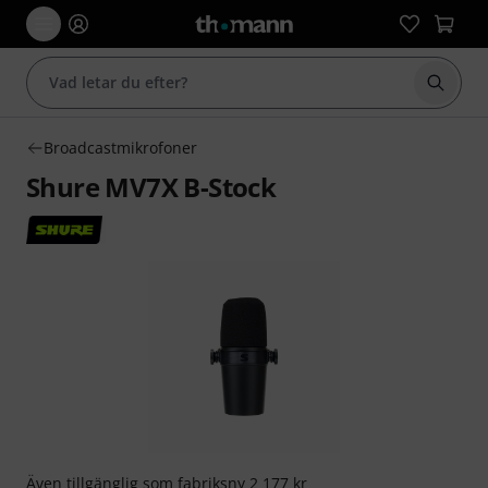
Börja 
Broadcastmikrofoner
Shure MV7X B-Stock
Även tillgänglig som
fabriksny
2 177 kr