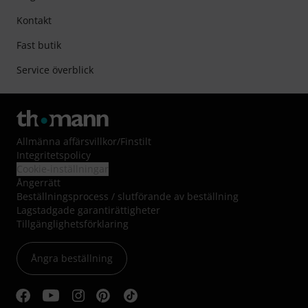
Kontakt
Fast butik
Service överblick
Allmänna affärsvillkor
/
Finstilt
Integritetspolicy
Cookie-inställningar
Ångerrätt
Beställningsprocess / slutförande av beställning
Lagstadgade garantirättigheter
Tillgänglighetsförklaring
Ångra beställning