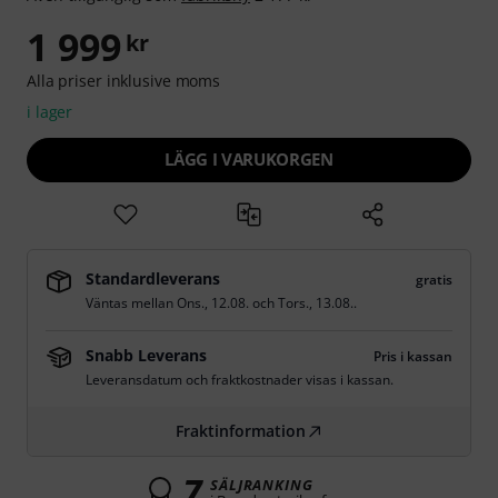
1 999
kr
Alla priser inklusive moms
i lager
LÄGG I VARUKORGEN
Standardleverans
gratis
Väntas mellan
Ons., 12.08.
och
Tors., 13.08.
.
Snabb Leverans
Pris i kassan
Leveransdatum och fraktkostnader visas i kassan.
Fraktinformation
7
SÄLJRANKING