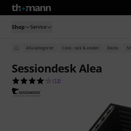
Shop
Service
Alla kategorier
Case, rack & väskor
Racks
St
Sessiondesk Alea
4.2 av 5 stjärnor från 13 kundbetyg
(
13
)