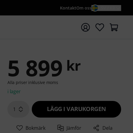
Kontakt
Om oss
SV / KR
a sökningen med söktermen {searchTerm}
5 899
kr
Alla priser inklusive moms
i lager
LÄGG I VARUKORGEN
1
Bokmärk
Jämför
Dela