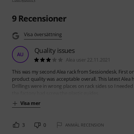
9
Recensioner
Visa översättning
Quality issues
AU
Alea user 22.11.2021
This was my second Alea rack from Sessiondesk. First o
product quality was acceptable overall. This latest Ale
Drillings were in wrong places on rack sides so I needed 
the factory had screw the plastic guides
Visa mer
3
0
ANMÄL RECENSION