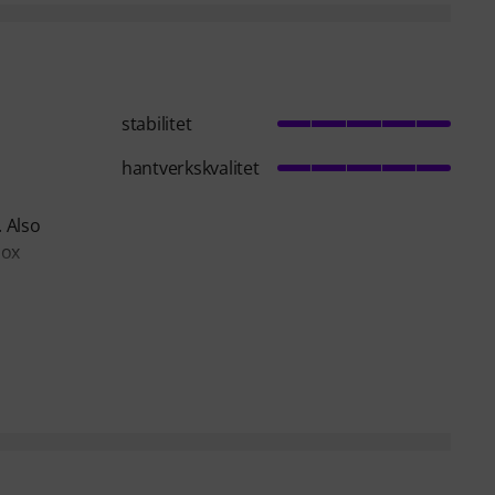
stabilitet
hantverkskvalitet
 Also
box