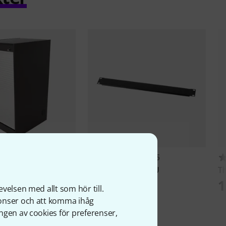
2
1115
o Rack 20U Black
Thon
Rack Panel 1U
T
46 kr
1
velsen med allt som hör till.
kr
nonser och att komma ihåg
ngen av cookies för preferenser,