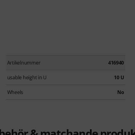
Artikelnummer
416940
usable height in U
10 U
Wheels
No
llbehör & matchande produk