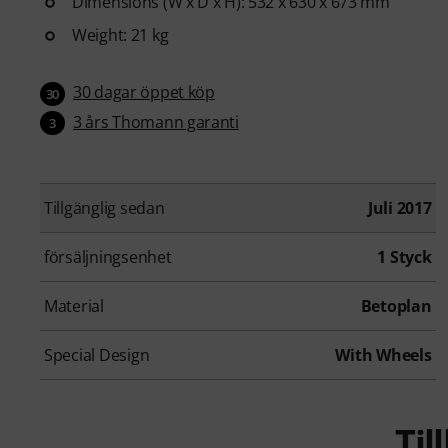
Dimensions (W x D x H): 532 x 630 x 673 mm
Weight: 21 kg
30 dagar öppet köp
30
3 års Thomann garanti
3
Tillgänglig sedan
Juli 2017
försäljningsenhet
1 Styck
Material
Betoplan
Special Design
With Wheels
Ti