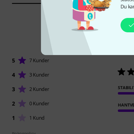
Du kan
5
7 Kunder
4
3 Kunder
STABILI
3
2 Kunder
2
0 Kunder
HANTVE
1
1 Kund
Poängpolicy