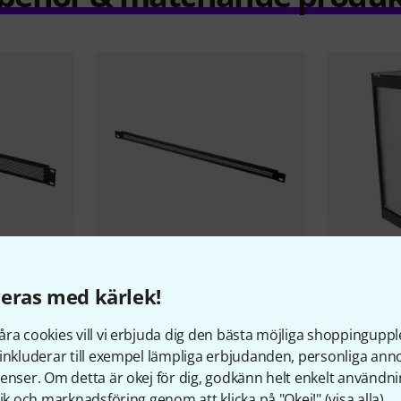
109
eras med kärlek!
ack Plate
Adam Hall
872005 VR Ventilation
Thon
Studi
Panel
Media
ra cookies vill vi erbjuda dig den bästa möjliga shoppingupple
61 kr
6 399 
inkluderar till exempel lämpliga erbjudanden, personliga an
enser. Om detta är okej för dig, godkänn helt enkelt användni
tik och marknadsföring genom att klicka på "Okej!" (
visa alla
).