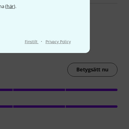
na (
här
).
·
Finstilt
Privacy Policy
Betygsätt nu