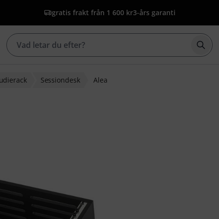
gratis frakt från 1 600 kr
3-års garanti
Börj
udierack
Sessiondesk
Alea