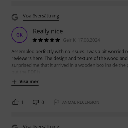
Visa översättning
Really nice
GK
Geir K. 17.08.2024
Assembled perfectly with no issues. I was a bit worrie
reviewers here. The design and texture of the wood and 
surprised me that it arrived in a wooden box inside the
but the PDF is
Visa mer
1
0
ANMÄL RECENSION
Visa översättning