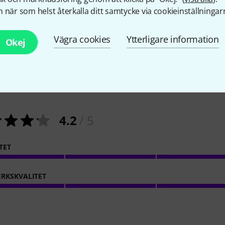
 när som helst återkalla ditt samtycke via cookieinställningar
Vägra cookies
Ytterligare information
Okej
13
Kundbetyg
4.2
/ 5
TET
RKSKVALITET