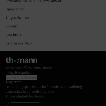
Leveranskostnader och leveranstid
Hjälpcenter
Tillgodokvitton
Kontakt
Fast butik
Service överblick
Allmänna affärsvillkor
/
Finstilt
Integritetspolicy
Cookie-inställningar
Ångerrätt
Beställningsprocess / slutförande av beställning
Lagstadgade garantirättigheter
Tillgänglighetsförklaring