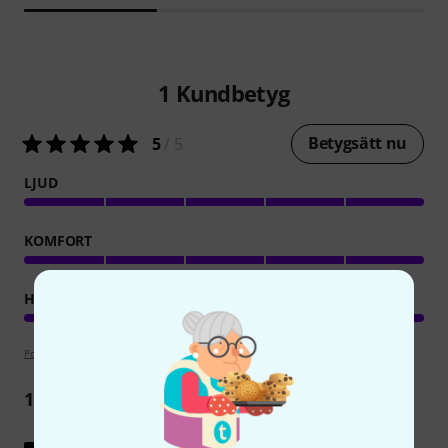
1
Kundbetyg
Betygsätt nu
5
/ 5
LJUD
KOMFORT
HANTVERKSKVALITET
Poängpolicy
1
Recension
Visa original