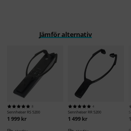
Jämför alternativ
8
4
Sennheiser
RS 5200
Sennheiser
RR 5200
S
1 999 kr
1 499 kr