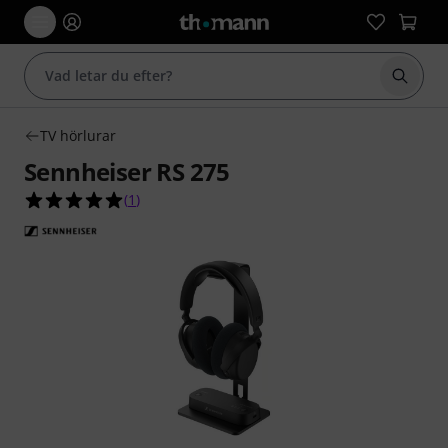
Börja 
TV hörlurar
Sennheiser RS 275
5.0 av 5 stjärnor från 1 kundbetyg
(
1
)