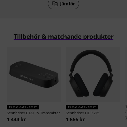
Jämför
Tillbehör & matchande produkter
PASSAR GARANTERAT
PASSAR GARANTERAT
C
Sennheiser
BTA1 TV Transmitter
Sennheiser
HDR 275
1 444 kr
1 666 kr