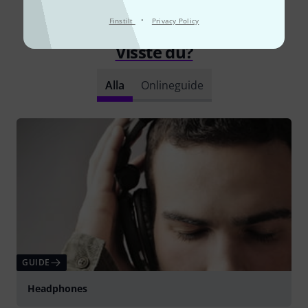
·
Finstilt
Privacy Policy
Visste du?
Alla
Onlineguide
GUIDE
Headphones