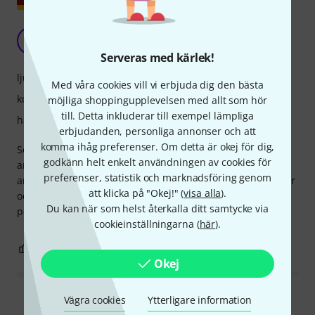
Toppprodukt
X
Xefador 21.04.2026
Serveras med kärlek!
ljud
Med våra cookies vill vi erbjuda dig den bästa
komfort
möjliga shoppingupplevelsen med allt som hör
till. Detta inkluderar till exempel lämpliga
hantverkskvalitet
erbjudanden, personliga annonser och att
komma ihåg preferenser. Om detta är okej för dig,
Sennheiser RS257 är ett par fantastiska hörlurar som
godkänn helt enkelt användningen av cookies för
ansluts till nästan alla enheter med hjälp av olika
preferenser, statistik och marknadsföring genom
anslutningstekniker och är mycket enkla att installera. De är
att klicka på "Okej!" (
visa alla
).
också mycket bekväma att bära, även under längre
Du kan när som helst återkalla ditt samtycke via
perioder. Sammantaget en toppprodukt.
cookieinställningarna (
här
).
0
0
ANMÄL RECENSION
Okej
Vägra cookies
Ytterligare information
Läs alla recensioner