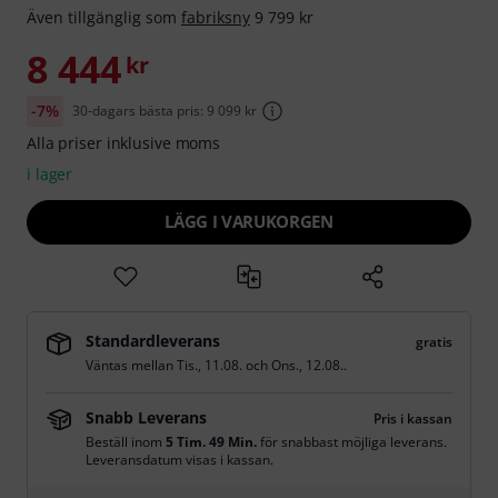
Även tillgänglig som
fabriksny
9 799 kr
8 444
kr
-7%
30-dagars bästa pris: 9 099 kr
Alla priser inklusive moms
i lager
LÄGG I VARUKORGEN
Standardleverans
gratis
Väntas mellan
Tis., 11.08.
och
Ons., 12.08.
.
Snabb Leverans
Pris i kassan
Beställ inom
5 Tim. 49 Min.
för snabbast möjliga leverans.
Leveransdatum visas i kassan.