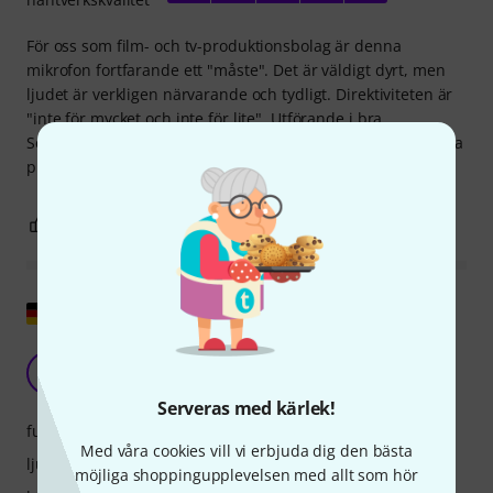
För oss som film- och tv-produktionsbolag är denna
mikrofon fortfarande ett "måste". Det är väldigt dyrt, men
ljudet är verkligen närvarande och tydligt. Direktiviteten är
"inte för mycket och inte för lite". Utförande i bra
Sennheiser-kvalitet. Rekommenderad. På grund av det höga
priset dras poäng från det totala betyget.
3
0
ANMÄL RECENSION
Visa original
Fantastiskt
M
MarcusW 15.01.2011
Serveras med kärlek!
funktioner
Med våra cookies vill vi erbjuda dig den bästa
ljud
möjliga shoppingupplevelsen med allt som hör