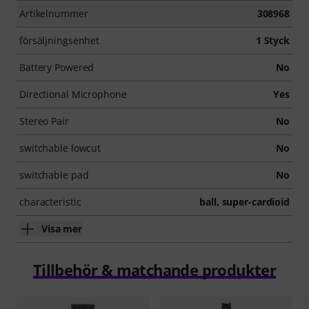
Artikelnummer
308968
försäljningsenhet
1 Styck
Battery Powered
No
Directional Microphone
Yes
Stereo Pair
No
switchable lowcut
No
switchable pad
No
characteristic
ball, super-cardioid
Visa mer
Tillbehör & matchande produkter