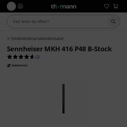
Börja 
Småmembranskondensator
Sennheiser MKH 416 P48 B-Stock
4.7 av 5 stjärnor från 3 kundbetyg
(
3
)