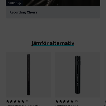
GUIDE
Recording Choirs
Jämför alternativ
60
45
Sennheiser
MKH 416 P48
Sennheiser
E 914
S