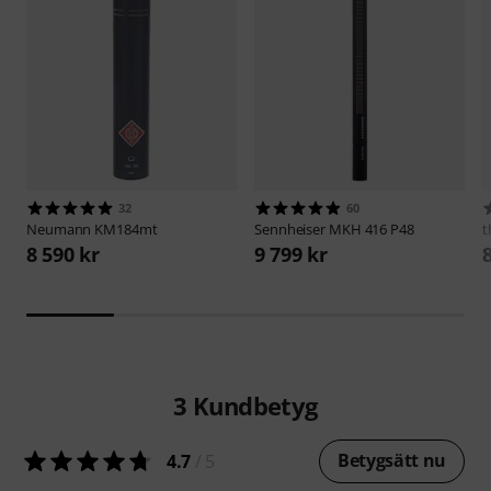
32
60
Neumann
KM184mt
Sennheiser
MKH 416 P48
t
8 590 kr
9 799 kr
3
Kundbetyg
Betygsätt nu
4.7
/ 5