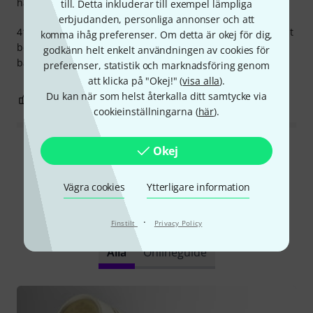
hantverkskvalitet
till. Detta inkluderar till exempel lämpliga
erbjudanden, personliga annonser och att
416 är mikrofonen för rapporteringsanvändning. En absolut
komma ihåg preferenser. Om detta är okej för dig,
beprövad klassiker. Mycket bra riktning och dämpning av
godkänn helt enkelt användningen av cookies för
bakgrundsljud. En allrounder.
preferenser, statistik och marknadsföring genom
att klicka på "Okej!" (
visa alla
).
Du kan när som helst återkalla ditt samtycke via
3
0
ANMÄL RECENSION
cookieinställningarna (
här
).
Okej
Läs alla recensioner
Vägra cookies
Ytterligare information
Visste du?
·
Finstilt
Privacy Policy
Alla
Onlineguide