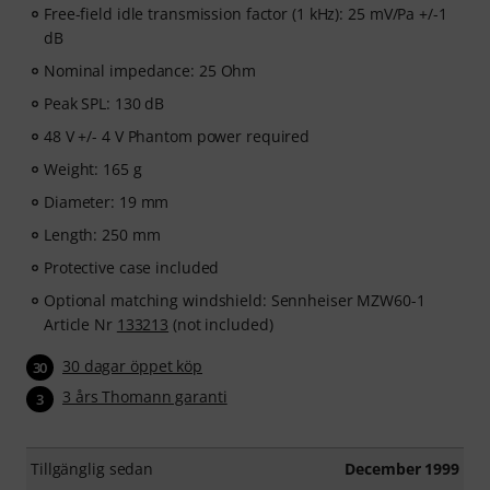
Free-field idle transmission factor (1 kHz): 25 mV/Pa +/-1
dB
Nominal impedance: 25 Ohm
Peak SPL: 130 dB
48 V +/- 4 V Phantom power required
Weight: 165 g
Diameter: 19 mm
Length: 250 mm
Protective case included
Optional matching windshield: Sennheiser MZW60-1
Article Nr
133213
(not included)
30 dagar öppet köp
30
3 års Thomann garanti
3
Tillgänglig sedan
December 1999