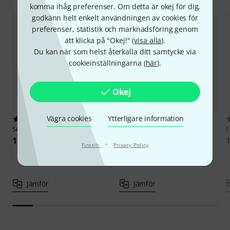
komma ihåg preferenser. Om detta är okej för dig,
godkänn helt enkelt användningen av cookies för
preferenser, statistik och marknadsföring genom
att klicka på "Okej!" (
visa alla
).
Du kan när som helst återkalla ditt samtycke via
cookieinställningarna (
här
).
Okej
Vägra cookies
Ytterligare information
50
18
Sennheiser
MD441-U
Sennheiser
MD 421 Kompakt
S
with Drum Clamp
13 290 kr
1
·
Finstilt
Privacy Policy
3 099 kr
Jämför
Jämför