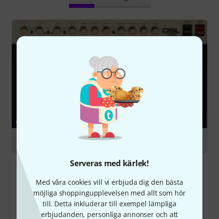
GUIDE
Recording Electric Guitars
Serveras med kärlek!
Med våra cookies vill vi erbjuda dig den bästa
möjliga shoppingupplevelsen med allt som hör
till. Detta inkluderar till exempel lämpliga
Jämför alternativ
erbjudanden, personliga annonser och att