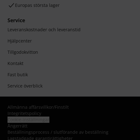
Europas största lager
Service
Leveranskostnader och leveranstid
Hjälpcenter
Tillgodokvitton
Kontakt
Fast butik
Service överblick
Allmänna affärsvillkor
/
Finstilt
Integritetspolicy
Cookie-inställningar
Ångerrätt
Beställningsprocess / slutförande av beställning
Lagstadgade garantirättigheter