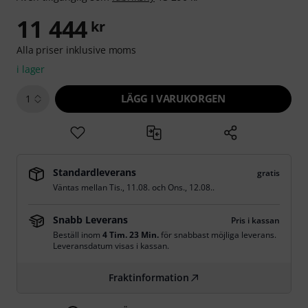
11 444
kr
Alla priser inklusive moms
i lager
LÄGG I VARUKORGEN
1
Standardleverans
gratis
Väntas mellan
Tis., 11.08.
och
Ons., 12.08.
.
Snabb Leverans
Pris i kassan
Beställ inom
4 Tim. 23 Min.
för snabbast möjliga leverans.
Leveransdatum visas i kassan.
Fraktinformation