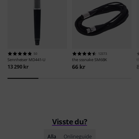
50
12373
Sennheiser
MD441-U
the sssnake
SM6BK
t
66 kr
13 290 kr
Visste du?
Alla
Onlineguide