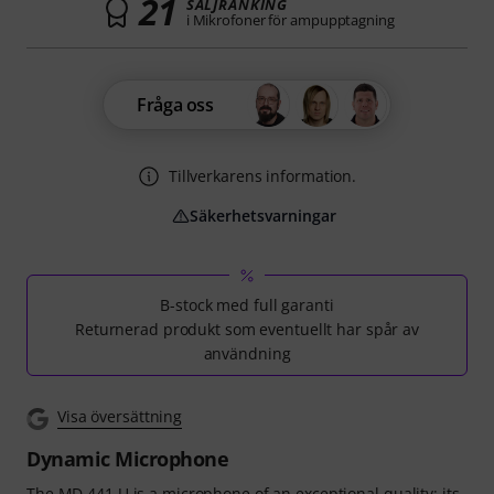
21
SÄLJRANKING
i Mikrofoner för ampupptagning
Fråga oss
Tillverkarens information.
Säkerhetsvarningar
B-stock med full garanti
Returnerad produkt som eventuellt har spår av
användning
Visa översättning
Dynamic Microphone
The MD 441 U is a microphone of an exceptional quality: its