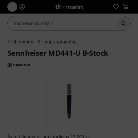
Börja 
Mikrofoner för ampupptagning
Sennheiser MD441-U B-Stock
Även tillgänglig som
fabriksny
13 290 kr