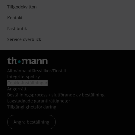
Tillgodokvitton
Kontakt
Fast butik
Service överblick
Allmänna affärsvillkor
/
Finstilt
Integritetspolicy
Cookie-inställningar
Ångerrätt
Beställningsprocess / slutförande av beställning
Lagstadgade garantirättigheter
Tillgänglighetsförklaring
Ångra beställning