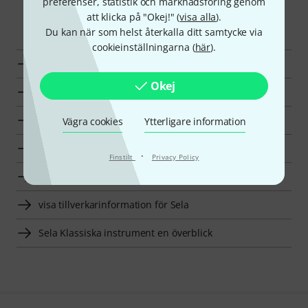
preferenser, statistik och marknadsföring genom
att klicka på "Okej!" (
visa alla
).
Smart Navigator
Du kan när som helst återkalla ditt samtycke via
cookieinställningarna (
här
).
Sela Stämgaffel en överblick
Okej
Stämgaffel till priser från 500 kr - 1000 kr annonser
till produktgrupp Stämgaffel
Vägra cookies
Ytterligare information
till produktgrupp Meditation och musikterapi
·
Finstilt
Privacy Policy
till produktgrupp Klassiska instrument
visa tillverkarinformation för Sela
Sela Klassiska instrument en överblick