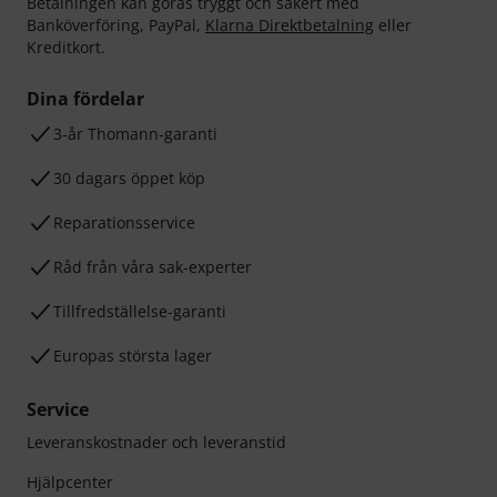
Betalningen kan göras tryggt och säkert med
Banköverföring, PayPal,
Klarna Direktbetalning
eller
Kreditkort.
Dina fördelar
3-år Thomann-garanti
30 dagars öppet köp
Reparationsservice
Råd från våra sak-experter
Tillfredställelse-garanti
Europas största lager
Service
Leveranskostnader och leveranstid
Hjälpcenter