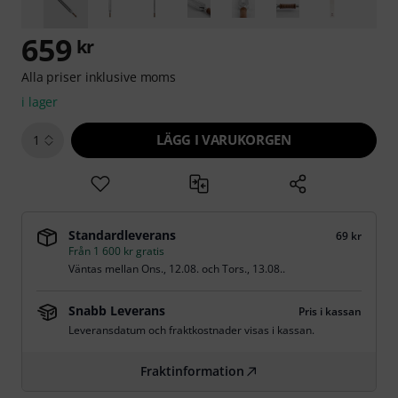
659
kr
Alla priser inklusive moms
i lager
LÄGG I VARUKORGEN
1
Standardleverans
69 kr
Från 1 600 kr gratis
Väntas mellan
Ons., 12.08.
och
Tors., 13.08.
.
Snabb Leverans
Pris i kassan
Leveransdatum och fraktkostnader visas i kassan.
Fraktinformation