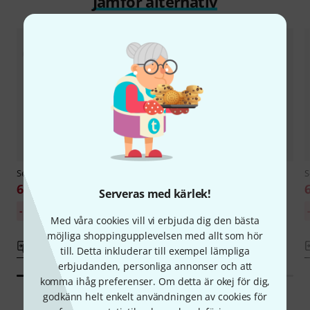
Jämför alternativ
Sela
Tuning Fork Pro Earth/OM
Sela
Tuning Fork Pro Mercury
S
666 kr
679 kr
Serveras med kärlek!
30-dagars bästa pris:
-11%
745 kr
Med våra cookies vill vi erbjuda dig den bästa
möjliga shoppingupplevelsen med allt som hör
Jämför
Jämför
till. Detta inkluderar till exempel lämpliga
erbjudanden, personliga annonser och att
komma ihåg preferenser. Om detta är okej för dig,
godkänn helt enkelt användningen av cookies för