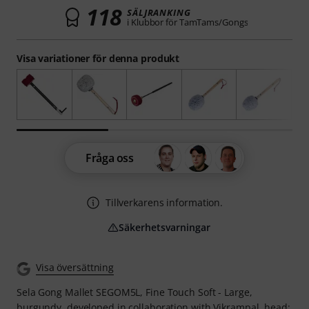
118
SÄLJRANKING
i Klubbor för TamTams/Gongs
Visa variationer för denna produkt
Fråga oss
Tillverkarens information.
Säkerhetsvarningar
Visa översättning
Sela Gong Mallet SEGOM5L, Fine Touch Soft - Large,
burgundy, developed in collaboration with Vikrampal, head: