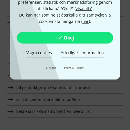
preferenser, statistik och marknadsföring genom
Smart Navigator
att klicka på "Okej!" (
visa alla
).
Du kan när som helst återkalla ditt samtycke via
cookieinställningarna (
här
).
Sela Klubbor för TamTams/Gongs en överblick
Klubbor för TamTams/Gongs till priser från 1250 kr -
Okej
1750 kr annonser
till produktgrupp Klubbor för TamTams/Gongs
Vägra cookies
Ytterligare information
till produktgrupp Klubbor
·
Finstilt
Privacy Policy
till produktgrupp Orkester slagverk
till produktgrupp Klassiska instrument
visa tillverkarinformation för Sela
Sela Klassiska instrument en överblick