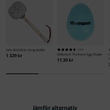
Sela
SEGOM3L Gong Mallet
2314
Millenium
Thomann Egg Shaker
M
1 329 kr
W
11,30 kr
Jämför alternativ