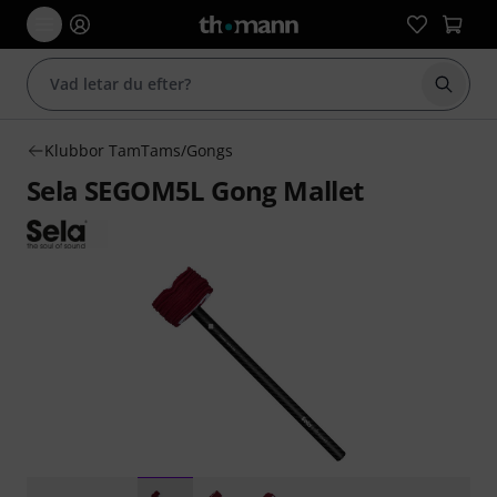
Börja 
Klubbor TamTams/Gongs
Sela SEGOM5L Gong Mallet