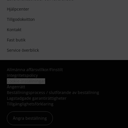
Hjälpcenter
Tillgodokvitton
Kontakt
Fast butik
Service överblick
Allmänna affärsvillkor
/
Finstilt
Integritetspolicy
Cookie-inställningar
Ångerrätt
Beställningsprocess / slutförande av beställning
Lagstadgade garantirättigheter
Tillgänglighetsförklaring
Ångra beställning