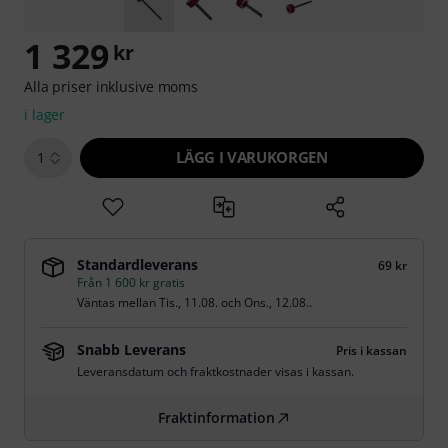
1 329
kr
Alla priser inklusive moms
i lager
LÄGG I VARUKORGEN
1
Standardleverans
69 kr
Från 1 600 kr gratis
Väntas mellan
Tis., 11.08.
och
Ons., 12.08.
.
Snabb Leverans
Pris i kassan
Leveransdatum och fraktkostnader visas i kassan.
Fraktinformation