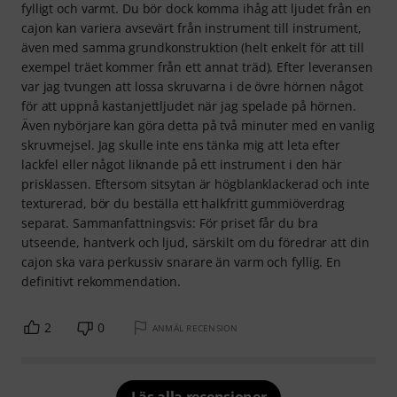
fylligt och varmt. Du bör dock komma ihåg att ljudet från en
cajon kan variera avsevärt från instrument till instrument,
även med samma grundkonstruktion (helt enkelt för att till
exempel träet kommer från ett annat träd). Efter leveransen
var jag tvungen att lossa skruvarna i de övre hörnen något
för att uppnå kastanjettljudet när jag spelade på hörnen.
Även nybörjare kan göra detta på två minuter med en vanlig
skruvmejsel. Jag skulle inte ens tänka mig att leta efter
lackfel eller något liknande på ett instrument i den här
prisklassen. Eftersom sitsytan är högblanklackerad och inte
texturerad, bör du beställa ett halkfritt gummiöverdrag
separat. Sammanfattningsvis: För priset får du bra
utseende, hantverk och ljud, särskilt om du föredrar att din
cajon ska vara perkussiv snarare än varm och fyllig. En
definitivt rekommendation.
2
0
ANMÄL RECENSION