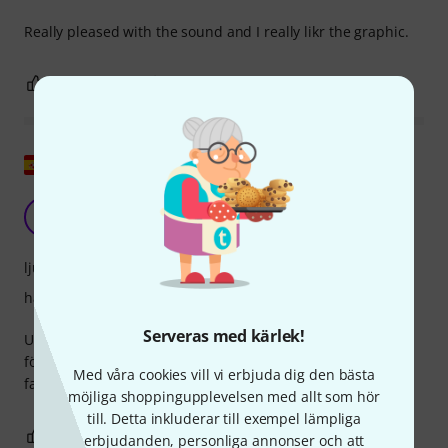
Really pleased with the sound and I really likr the graphic.
0
0
ANMÄL RECENSION
Visa original
D
Dándelo1980 15.05.2023
ljud
hantverkskvalitet
Serveras med kärlek!
Utmärkt valuta för pengarna. Vi använder den med borstar
för att ackompanjera den akustiska gitarren vid
Med våra cookies vill vi erbjuda dig den bästa
familjefester, och den låter utmärkt.
möjliga shoppingupplevelsen med allt som hör
till. Detta inkluderar till exempel lämpliga
0
0
ANMÄL RECENSION
erbjudanden, personliga annonser och att