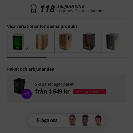
118
SÄLJRANKING
i Cajones, Cajintos, Yambùs
Visa variationer för denna produkt
Paket och erbjudanden
Skapa ett eget paket
från 1 649 kr
UPP TILL 4% RABATT
+1
Fråga oss