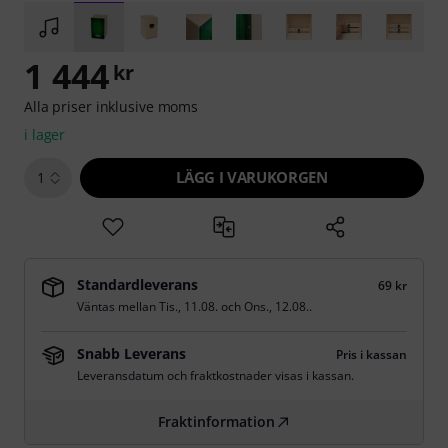
1 444
kr
Alla priser inklusive moms
i lager
LÄGG I VARUKORGEN
1
Standardleverans
69 kr
Väntas mellan
Tis., 11.08.
och
Ons., 12.08.
.
Snabb Leverans
Pris i kassan
Leveransdatum och fraktkostnader visas i kassan.
Fraktinformation