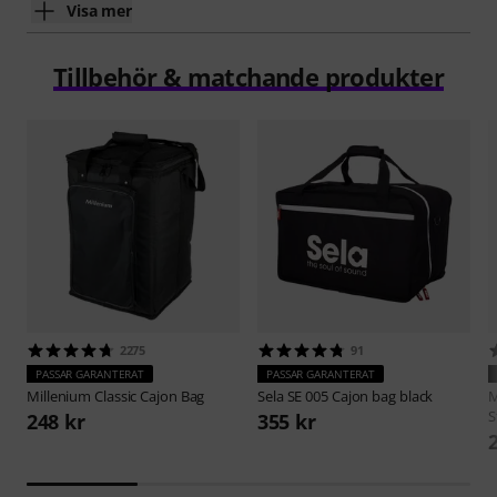
Visa mer
Tillbehör & matchande produkter
2275
91
PASSAR GARANTERAT
PASSAR GARANTERAT
Millenium
Classic Cajon Bag
Sela
SE 005 Cajon bag black
M
S
248 kr
355 kr