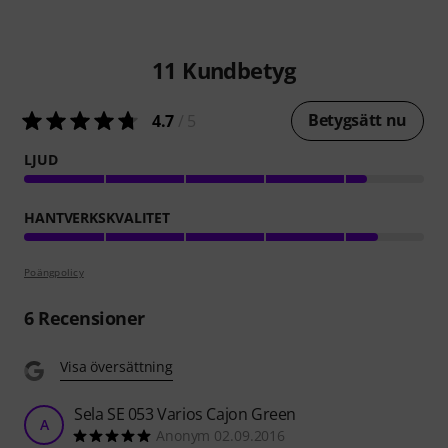
11
Kundbetyg
Betygsätt nu
4.7
/ 5
LJUD
HANTVERKSKVALITET
Poängpolicy
6
Recensioner
Visa översättning
Sela SE 053 Varios Cajon Green
A
Anonym 02.09.2016