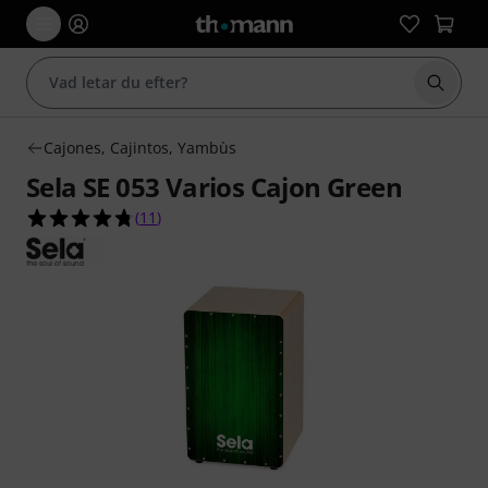
Börja 
Cajones, Cajintos, Yambùs
Sela SE 053 Varios Cajon Green
4.7 av 5 stjärnor från 11 kundbetyg
(
11
)