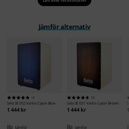
Läs alla recensioner
Jämför alternativ
13
28
Sela
SE 052 Varios Cajon Blue
Sela
SE 051 Varios Cajon Brown
S
1 444 kr
1 444 kr
Jämför
Jämför