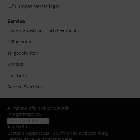
Europas största lager
Service
Leveranskostnader och leveranstid
Hjälpcenter
Tillgodokvitton
Kontakt
Fast butik
Service överblick
Allmänna affärsvillkor
/
Finstilt
Integritetspolicy
Cookie-inställningar
Ångerrätt
Beställningsprocess / slutförande av beställning
Lagstadgade garantirättigheter