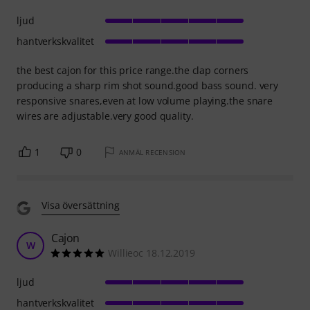
ljud
hantverkskvalitet
the best cajon for this price range.the clap corners
producing a sharp rim shot sound.good bass sound. very
responsive snares,even at low volume playing.the snare
wires are adjustable.very good quality.
1
0
ANMÄL RECENSION
Visa översättning
Cajon
W
Willieoc 18.12.2019
ljud
hantverkskvalitet