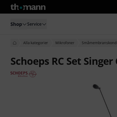
Shop
Service
Alla kategorier
Mikrofoner
Småmembranskonde
Schoeps RC Set Singer