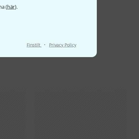
na (
här
).
·
Finstilt
Privacy Policy