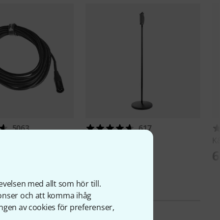
5063
617
PM 10
K&M
26085
K
579 kr
6
velsen med allt som hör till.
nonser och att komma ihåg
ngen av cookies för preferenser,