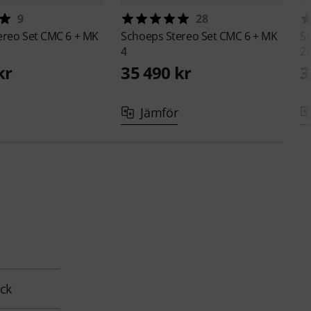
9
28
ereo Set CMC 6 + MK
Schoeps
Stereo Set CMC 6 + MK
S
4
2
kr
35 490 kr
3
Jämför
ck