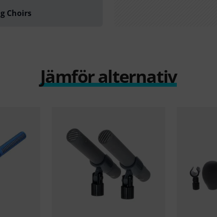
g Choirs
Jämför alternativ