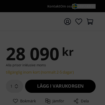
Kontakt
Om oss
SV / KR
a sökningen med söktermen {searchTerm}
28 090
kr
Alla priser inklusive moms
tillgänglig inom kort (normalt 2-5 dagar)
LÄGG I VARUKORGEN
1
Bokmärk
Jämför
Dela