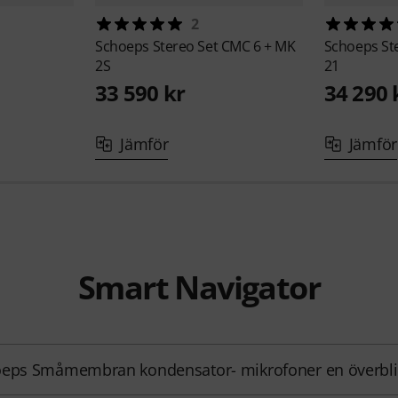
2
Schoeps
Stereo Set CMC 6 + MK
Schoeps
St
2S
21
33 590 kr
34 290 
Jämför
Jämför
Smart Navigator
eps Småmembran kondensator- mikrofoner en överbli