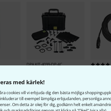
DPA
KIT-4099-DP-4C
30 690 kr
CMC 6 + MK
pro snake
T
122 kr
eras med kärlek!
ra cookies vill vi erbjuda dig den bästa möjliga shoppingupple
inkluderar till exempel lämpliga erbjudanden, personliga an
enser. Om detta är okej för dig, godkänn helt enkelt användni
tik och marknadsföring genom att klicka på "Okej!" (
visa alla
).