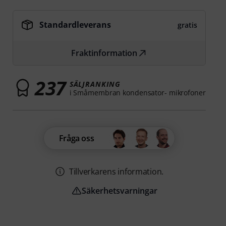
Standardleverans
gratis
Fraktinformation
237
SÄLJRANKING
i Småmembran kondensator- mikrofoner
Fråga oss
Tillverkarens information.
Säkerhetsvarningar