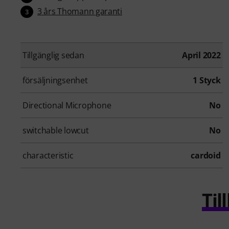
3 års Thomann garanti
3
Tillgänglig sedan
April 2022
försäljningsenhet
1 Styck
Directional Microphone
No
switchable lowcut
No
characteristic
cardoid
Ti