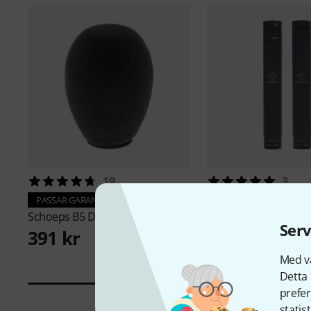
19
3
Schoeps
Stereo Set 
PASSAR GARANTERAT
41
Schoeps
B5 D
Serv
32 390 kr
391 kr
Med vå
Detta 
prefer
statis