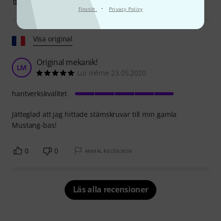
0
0
ANMÄL RECENSION
·
Finstilt
Privacy Policy
Visa original
Original mekanik!
LM
Lui même 23.05.2020
hantverkskvalitet
Jätteglad att jag hittade stämskruvar till min gamla
Mustang-bas!
0
0
ANMÄL RECENSION
Läs alla recensioner