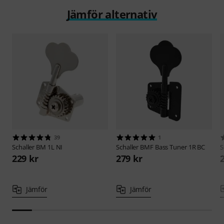
Jämför alternativ
39
1
Schaller
BM 1L NI
Schaller
BMF Bass Tuner 1R BC
S
229 kr
279 kr
Jämför
Jämför