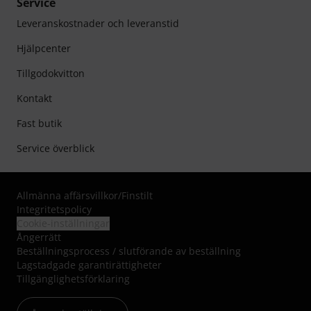
Service
Leveranskostnader och leveranstid
Hjälpcenter
Tillgodokvitton
Kontakt
Fast butik
Service överblick
Allmänna affärsvillkor
/
Finstilt
Integritetspolicy
Cookie-inställningar
Ångerrätt
Beställningsprocess / slutförande av beställning
Lagstadgade garantirättigheter
Tillgänglighetsförklaring