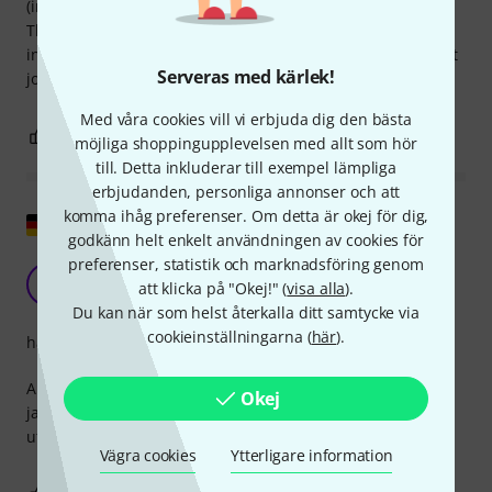
(inte mer, tur jag!). En ersättare anskaffades snabbt genom
Thomann och installerades snabbt med tillbehör och
instruktioner. Vad ska jag säga till oss? Mekanikerna gör sitt
Serveras med kärlek!
jobb exakt och precist, utan spel, utan några anomalier.
Med våra cookies vill vi erbjuda dig den bästa
0
0
ANMÄL RECENSION
möjliga shoppingupplevelsen med allt som hör
till. Detta inkluderar till exempel lämpliga
erbjudanden, personliga annonser och att
komma ihåg preferenser. Om detta är okej för dig,
Visa original
godkänn helt enkelt användningen av cookies för
preferenser, statistik och marknadsföring genom
Oklanderlig!
SA
att klicka på "Okej!" (
visa alla
).
St. Ananas 18.08.2020
Du kan när som helst återkalla ditt samtycke via
cookieinställningarna (
här
).
hantverkskvalitet
Använd tunern som en ersättning i en Squire 5-strängad
Okej
jazzbas. Enkel installation, högkvalitativ del, rent
utförande... 5 stjärnor!
Vägra cookies
Ytterligare information