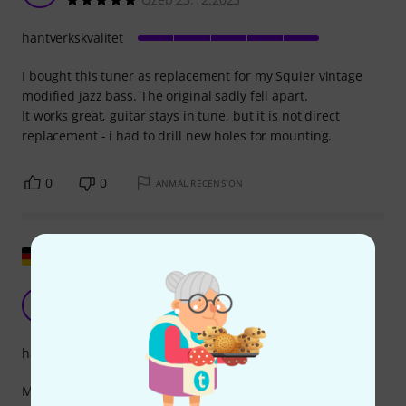
hantverkskvalitet
I bought this tuner as replacement for my Squier vintage
modified jazz bass. The original sadly fell apart.
It works great, guitar stays in tune, but it is not direct
replacement - i had to drill new holes for mounting.
0
0
ANMÄL RECENSION
Visa original
Löpning!
JT
Jay Tee Kay 03.05.2021
hantverkskvalitet
Min bas ramlade omkull och G-strängmekanismen gick av