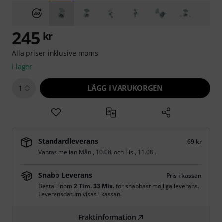
245
kr
Alla priser inklusive moms
i lager
LÄGG I VARUKORGEN
1
Standardleverans
69 kr
Väntas mellan
Mån., 10.08.
och
Tis., 11.08.
.
Snabb Leverans
Pris i kassan
Beställ inom
2 Tim. 33 Min.
för snabbast möjliga leverans.
Leveransdatum visas i kassan.
Fraktinformation