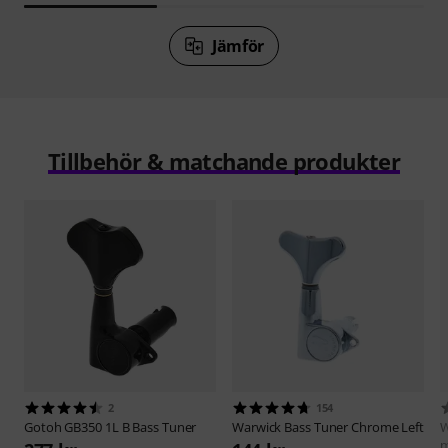
Jämför
Tillbehör & matchande produkter
2
154
Gotoh
GB350 1L B Bass Tuner
Warwick
Bass Tuner Chrome Left
W