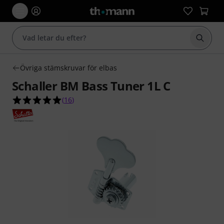
Börja 
Övriga stämskruvar för elbas
Schaller BM Bass Tuner 1L C
5.0 av 5 stjärnor från 16 kundbetyg
(
16
)