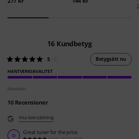
277 kr
144 kr
16
Kundbetyg
Betygsätt nu
5
/ 5
HANTVERKSKVALITET
Poängpolicy
10
Recensioner
Visa översättning
Great tuner for the price
O
Ozeb 23.12.2023