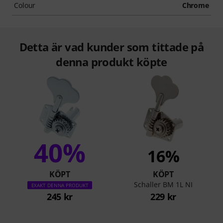
Colour
Chrome
Detta är vad kunder som tittade på
denna produkt köpte
40%
16%
KÖPT
KÖPT
Schaller BM 1L NI
EXAKT DENNA PRODUKT
245 kr
229 kr