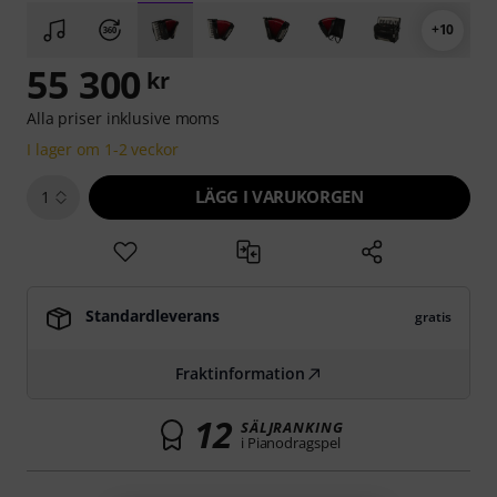
+10
55 300
kr
Alla priser inklusive moms
I lager om 1-2 veckor
LÄGG I VARUKORGEN
1
Standardleverans
gratis
Fraktinformation
12
SÄLJRANKING
i Pianodragspel