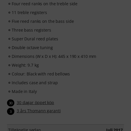
Four reed ranks on the treble side
11 treble registers
Five reed ranks on the bass side
Three bass registers
Super Dural reed plates
Double octave tuning
Dimensions (W x D x H): 445 x 190 x 410 mm
Weight: 9.7 kg
Colour: Black with red bellows
Includes case and strap
Made in Italy
30 dagar öppet köp
30
3 års Thomann garanti
3
Tillgänglig sedan
Juli 2017