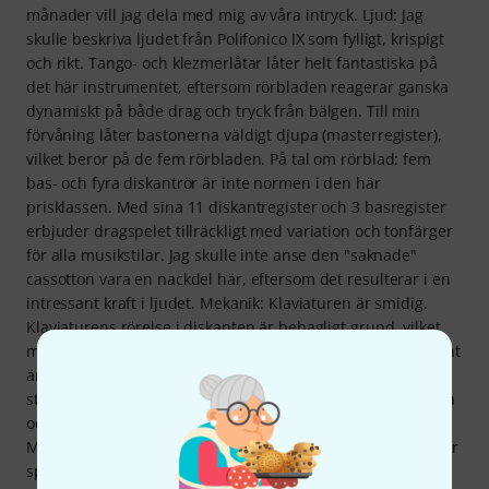
månader vill jag dela med mig av våra intryck. Ljud: Jag
skulle beskriva ljudet från Polifonico IX som fylligt, krispigt
och rikt. Tango- och klezmerlåtar låter helt fantastiska på
det här instrumentet, eftersom rörbladen reagerar ganska
dynamiskt på både drag och tryck från bälgen. Till min
förvåning låter bastonerna väldigt djupa (masterregister),
vilket beror på de fem rörbladen. På tal om rörblad: fem
bas- och fyra diskantrör är inte normen i den här
prisklassen. Med sina 11 diskantregister och 3 basregister
erbjuder dragspelet tillräckligt med variation och tonfärger
för alla musikstilar. Jag skulle inte anse den "saknade"
cassotton vara en nackdel här, eftersom det resulterar i en
intressant kraft i ljudet. Mekanik: Klaviaturen är smidig.
Klaviaturens rörelse i diskanten är behagligt grund, vilket
möjliggör snabbt spel. Drillar och andra krävande ornament
är också enkla att utföra. Jag tycker att basknapparnas
storlek, klaviaturbredden och höjdskillnaden mellan de vita
och svarta tangenterna i diskanten är mycket bekväma.
Mekanismen fungerar mycket tyst, så den är ohörbar under
spel. Vi var tvungna att returnera dragspelet efter den