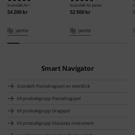
Scandalli
Air I
Scandalli
Air Junior
S
54 200 kr
52 500 kr
5
Jämför
Jämför
Smart Navigator
Scandalli Pianodragspel en överblick
till produktgrupp Pianodragspel
till produktgrupp Dragspel
till produktgrupp Klassiska instrument