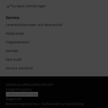
Europas största lager
Service
Leveranskostnader och leveranstid
Hjälpcenter
Tillgodokvitton
Kontakt
Fast butik
Service överblick
Allmänna affärsvillkor
/
Finstilt
Integritetspolicy
Cookie-inställningar
Ångerrätt
Beställningsprocess / slutförande av beställning