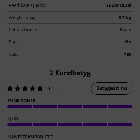
Reedplate Quality
Super Dural
Weight in kg
9,7 kg
Colour/Finish
Black
Bag
No
Case
Yes
2
Kundbetyg
Betygsätt nu
5
/ 5
FUNKTIONER
LJUD
HANTVERKSKVALITET