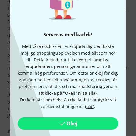
första leveransen på grund av transportskador, men
Thomann hanterade situationen smidigt och utan problem.
Stort tack till dem! Funktioner: Med tanke på priset har
Scandalli Polifonico IX imponerande funktioner: 11
diskantregister, 3 basregister, 4-stämmig diskant
Serveras med kärlek!
(sensationell för priset), 5-stämmig bas (sensationell för
priset), 37 diskantklavier, 96 basklavier. Kompakta mått –
Med våra cookies vill vi erbjuda dig den bästa
men ändå spelbara för vuxna. Mekanik och känsla: Mycket
möjliga shoppingupplevelsen med allt som hör
bra med tanke på priset. Visuellt ett mycket elegant
till. Detta inkluderar till exempel lämpliga
instrument. Slutsats: Naturligtvis kommer en erfaren
erbjudanden, personliga annonser och att
dragspelare att märka skillnaden jämfört med ett handgjort
komma ihåg preferenser. Om detta är okej för dig,
professionellt instrument. Även om det senare är förfinat
godkänn helt enkelt användningen av cookies för
vad gäller ljudkvalitet, dynamiskt omfång, känsla och
preferenser, statistik och marknadsföring genom
mekanik, kostar det också därefter. Med tanke på priset
att klicka på "Okej!" (
visa alla
).
låter detta dragspel helt fantastiskt! Dessutom är pris-
Du kan när som helst återkalla ditt samtycke via
prestanda-förhållandet oslagbart. Den som köper detta
cookieinställningarna (
här
).
kommer definitivt inte att göra ett misstag! Min pappa och
jag har jättekul när vi övar!
Okej
20
0
ANMÄL RECENSION