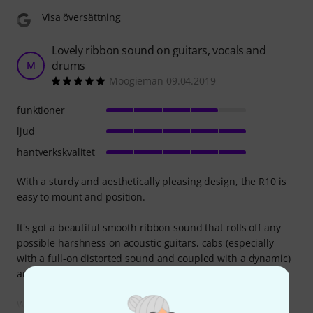
Visa översättning
Lovely ribbon sound on guitars, vocals and
drums
M
Moogieman 09.04.2019
funktioner
ljud
hantverkskvalitet
With a sturdy and aesthetically pleasing design, the R10 is
easy to mount and position.
It's got a beautiful smooth ribbon sound that rolls off any
possible harshness on acoustic guitars, cabs (especially
with a full-on distorted sound and coupled with a dynamic)
and cymbals through overheads.
While it's not always the most suitable for vocals