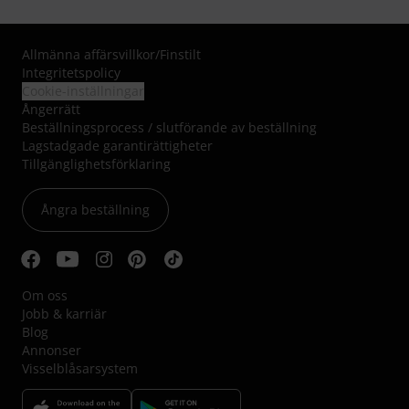
Allmänna affärsvillkor
/
Finstilt
Integritetspolicy
Cookie-inställningar
Ångerrätt
Beställningsprocess / slutförande av beställning
Lagstadgade garantirättigheter
Tillgänglighetsförklaring
Ångra beställning
Om oss
Jobb & karriär
Blog
Annonser
Visselblåsarsystem