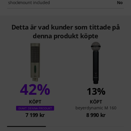
shockmount included
No
Detta är vad kunder som tittade på
denna produkt köpte
42%
13%
KÖPT
KÖPT
beyerdynamic M 160
EXAKT DENNA PRODUKT
7 199 kr
8 990 kr