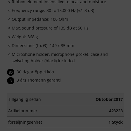
Ribbon element insensitive to heat and moisture
Frequency range: 30 to 15,000 Hz (+/- 3 dB)
Output impedance: 100 Ohm
Max. sound pressure of 135 dB at 50 Hz
Weight: 368 g
Dimensions (L x Ø): 149 x 35 mm
Microphone holder, microphone pocket, case and
swiveling holder (black) included
30 dagar öppet köp
30
3 års Thomann garanti
3
Tillgänglig sedan
Oktober 2017
Artikelnummer
423223
försäljningsenhet
1 Styck