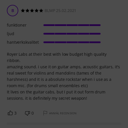
B
BLMP 25.02.2021
funktioner
ljud
hantverkskvalitet
Royer Labs at their best with low budget high quality
ribbon.
amazing sound. i use it on guitar amps, acoustic guitars, it's
real sweet for violins and mandolins (tames of the
harshness) and it is a absolute rockstar when i use as a
room mic. (for drums small ensembles etc)
It lives on the guitar cabs, but I put it out form drum
sessions. it is definitely my secret weapon!
3
0
ANMÄL RECENSION