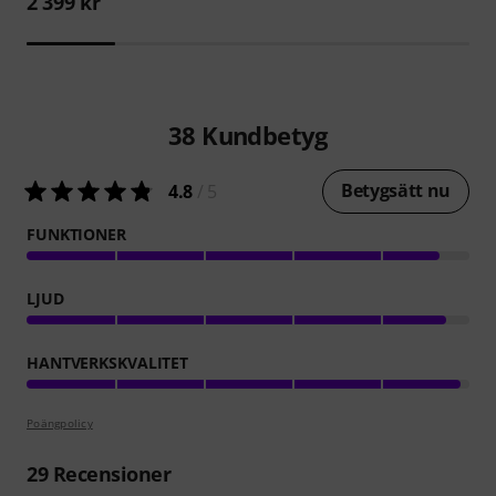
2 399 kr
38
Kundbetyg
Betygsätt nu
4.8
/ 5
FUNKTIONER
LJUD
HANTVERKSKVALITET
Poängpolicy
29
Recensioner