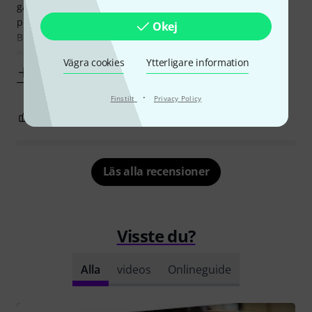
gain. I used the Focusrite ISA828 on this, so that was no
problem.
Okej
But the overall sound disappointed me. I had to do a lot of
eq-ing to get this mic
Vägra cookies
Ytterligare information
Visa mer
·
Finstilt
Privacy Policy
2
17
ANMÄL RECENSION
Läs alla recensioner
Visste du?
Alla
videos
Onlineguide