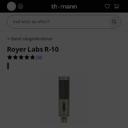
Börja 
Band sångmikrofoner
Royer Labs R-10
4.8 av 5 stjärnor från 38 kundbetyg
(
38
)