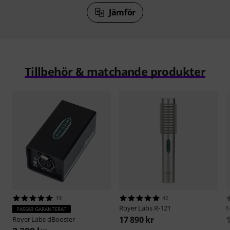
Jämför
Tillbehör & matchande produkter
19
42
Royer Labs
R-121
M
PASSAR GARANTERAT
17 890 kr
Royer Labs
dBooster