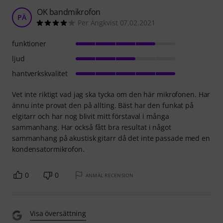
OK bandmikrofon
PÄ
Per Ängkvist 07.02.2021
funktioner
ljud
hantverkskvalitet
Vet inte riktigt vad jag ska tycka om den här mikrofonen. Har
ännu inte provat den på allting. Bäst har den funkat på
elgitarr och har nog blivit mitt förstaval i många
sammanhang. Har också fått bra resultat i något
sammanhang på akustisk gitarr då det inte passade med en
kondensatormikrofon.
0
0
ANMÄL RECENSION
Visa översättning