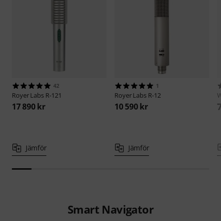
42
1
Royer Labs
R-121
Royer Labs
R-12
W
17 890 kr
10 590 kr
Jämför
Jämför
Smart Navigator