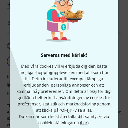
Visa mer
5
0
ANMÄL RECENSION
Visa översättning
Serveras med kärlek!
Okay but not worth the money
CM
Clavis Muziek 12.10.2020
Med våra cookies vill vi erbjuda dig den bästa
möjliga shoppingupplevelsen med allt som hör
funktioner
till. Detta inkluderar till exempel lämpliga
ljud
erbjudanden, personliga annonser och att
komma ihåg preferenser. Om detta är okej för dig,
hantverkskvalitet
godkänn helt enkelt användningen av cookies för
preferenser, statistik och marknadsföring genom
The most impressive aspect: very high SPL
att klicka på "Okej!" (
visa alla
).
Another very impressive aspect: very little background-noise
Du kan när som helst återkalla ditt samtycke via
is picked up. So very good for studio's in a noisy
cookieinställningarna (
här
).
environment. But you have to have a preamp with high