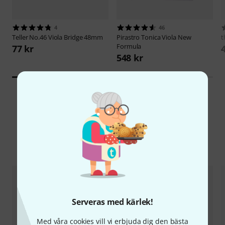
4
46
Teller
No.46 Viola Bridge 48mm
Pirastro
Tonica Viola New
t
Formula
77 kr
548 kr
Jämför alternativ
Serveras med kärlek!
Med våra cookies vill vi erbjuda dig den bästa