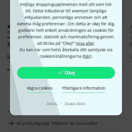
möjliga shoppingupplevelsen med allt som hör
till. Detta inkluderar till exempel lämpliga
erbjudanden, personliga annonser och att
komma ihåg preferenser. Om detta är okej för dig,
1
6
godkänn helt enkelt användningen av cookies för
Despiau
No.10 Viola Bridge
Aubert
No.5 Viola Bridge 48mm
A
preferenser, statistik och marknadsföring genom
46mm A
D
82 kr
att klicka på "Okej!" (
visa alla
).
391 kr
Du kan när som helst återkalla ditt samtycke via
cookieinställningarna (
här
).
Jämför
Jämför
Okej
Vägra cookies
Ytterligare information
Smart Navigator
·
Finstilt
Privacy Policy
till produktgrupp Stall för viola/altfiol
till produktgrupp Tillbehör för viola/altfiol