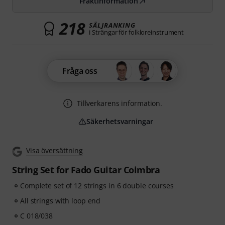
Fraktinformation
218
SÄLJRANKING
i Strängar för folkloreinstrument
Fråga oss
Tillverkarens information.
Säkerhetsvarningar
Visa översättning
String Set for Fado Guitar Coimbra
Complete set of 12 strings in 6 double courses
All strings with loop end
C 018/038