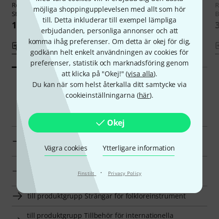
Roth & Junius
Tres Cubano
Roth & Junius
Viola Amarantina
R
möjliga shoppingupplevelsen med allt som hör
Strings Loop-End
Strings
B
till. Detta inkluderar till exempel lämpliga
199 kr
235 kr
erbjudanden, personliga annonser och att
komma ihåg preferenser. Om detta är okej för dig,
Jämför
Jämför
godkänn helt enkelt användningen av cookies för
preferenser, statistik och marknadsföring genom
att klicka på "Okej!" (
visa alla
).
Du kan när som helst återkalla ditt samtycke via
cookieinställningarna (
här
).
Smart Navigator
Okej
Roth & Junius Strängar för folkloreinstrument en
överblick
Vägra cookies
Ytterligare information
Strängar för folkloreinstrument till priser från 180 kr -
·
Finstilt
Privacy Policy
220 kr annonser
till produktgrupp Strängar för folkloreinstrument
till produktgrupp Tillbehör för internationella