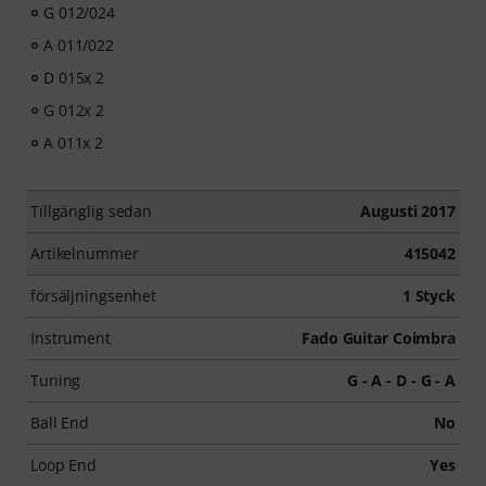
G 012/024
A 011/022
D 015x 2
G 012x 2
A 011x 2
Tillgänglig sedan
Augusti 2017
Artikelnummer
415042
försäljningsenhet
1 Styck
Instrument
Fado Guitar Coimbra
Tuning
G - A - D - G - A
Ball End
No
Loop End
Yes