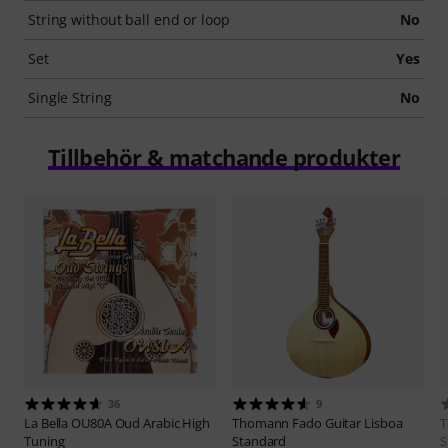
String without ball end or loop
No
Set
Yes
Single String
No
Tillbehör & matchande produkter
36
9
La Bella
OU80A Oud Arabic High
Thomann
Fado Guitar Lisboa
Tuning
Standard
S