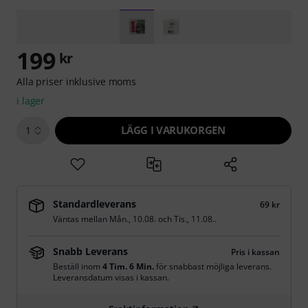
199
kr
Alla priser inklusive moms
i lager
LÄGG I VARUKORGEN
1
Standardleverans
69 kr
Väntas mellan
Mån., 10.08.
och
Tis., 11.08.
.
Snabb Leverans
Pris i kassan
Beställ inom
4 Tim. 6 Min.
för snabbast möjliga leverans.
Leveransdatum visas i kassan.