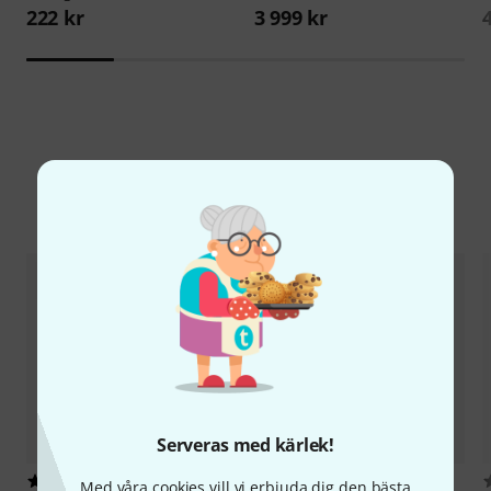
222 kr
3 999 kr
Jämför alternativ
Serveras med kärlek!
6
1
Med våra cookies vill vi erbjuda dig den bästa