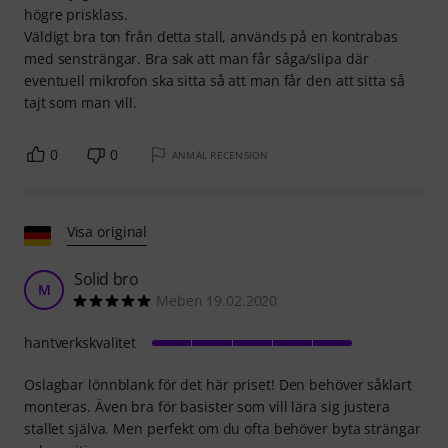
högre prisklass.
Väldigt bra ton från detta stall, används på en kontrabas
med sensträngar. Bra sak att man får såga/slipa där
eventuell mikrofon ska sitta så att man får den att sitta så
tajt som man vill.
0
0
ANMÄL RECENSION
Visa original
Solid bro
M
Meben 19.02.2020
hantverkskvalitet
Oslagbar lönnblank för det här priset! Den behöver såklart
monteras. Även bra för basister som vill lära sig justera
stallet själva. Men perfekt om du ofta behöver byta strängar