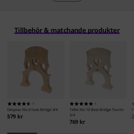
Tillbehör & matchande produkter
7
1
Despiau
No.6 bass Bridge 3/4
Teller
No.10 Bass Bridge Tourte
P
3/4
579 kr
769 kr