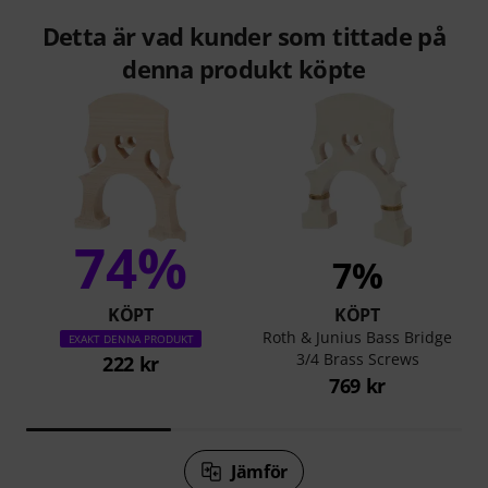
Detta är vad kunder som tittade på
denna produkt köpte
74%
7%
KÖPT
KÖPT
Roth & Junius Bass Bridge
EXAKT DENNA PRODUKT
3/4 Brass Screws
222 kr
769 kr
Jämför