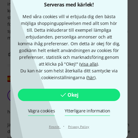
inte detta på egen hand om du inte har grundläggande
Serveras med kärlek!
kunskaper och en god förståelse för alla parametrar. Själva
Med våra cookies vill vi erbjuda dig den bästa
stallet: träet är perfekt, och den grova formen är precis rätt
möjliga shoppingupplevelsen med allt som hör
för mina förväntningar! Min bas låter bra och är lättare att
till. Detta inkluderar till exempel lämpliga
spela på! Pris-kvalitetsförhållandet är mer än perfekt för en
erbjudanden, personliga annonser och att
mycket givande upplevelse! Tack till hela Thoman-teamet.
komma ihåg preferenser. Om detta är okej för dig,
godkänn helt enkelt användningen av cookies för
1
0
ANMÄL RECENSION
preferenser, statistik och marknadsföring genom
att klicka på "Okej!" (
visa alla
).
Du kan när som helst återkalla ditt samtycke via
cookieinställningarna (
här
).
Visa original
Mer än hyfsat
Okej
M
Majorpeach 16.12.2021
Vägra cookies
Ytterligare information
hantverkskvalitet
Jag köpte den i nödfall eftersom min gamla gick sönder, och
·
Finstilt
Privacy Policy
den har hållit i två och ett halvt år nu. Jag monterade senare