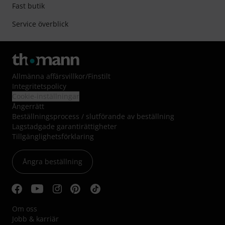
Fast butik
Service överblick
Allmänna affärsvillkor
/
Finstilt
Integritetspolicy
Cookie-inställningar
Ångerrätt
Beställningsprocess / slutförande av beställning
Lagstadgade garantirättigheter
Tillgänglighetsförklaring
Ångra beställning
Om oss
Jobb & karriär