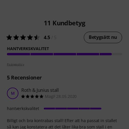
11
Kundbetyg
Betygsätt nu
4.5
/ 5
HANTVERKSKVALITET
Poängpolicy
5
Recensioner
Roth & Junius stall
M
MagF 28.05.2020
hantverkskvalitet
Billigt och bra kontrabas stall! Efter att ha passat in stallet
så kan jag konstatera att det låter lika bra som stall i en