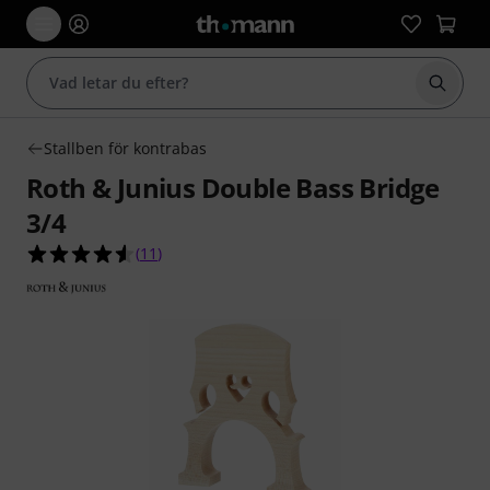
Börja 
Stallben för kontrabas
Roth & Junius Double Bass Bridge
3/4
4.5 av 5 stjärnor från 11 kundbetyg
(
11
)