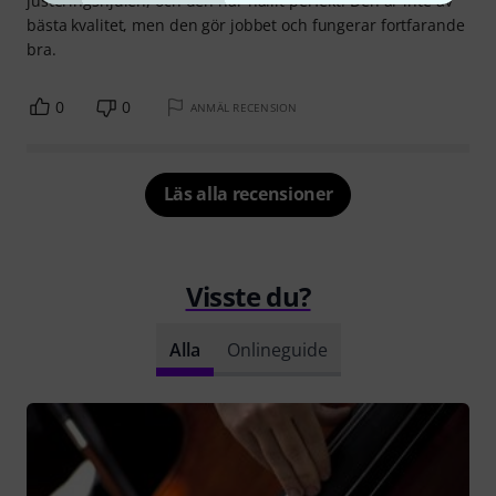
justeringshjulen, och den har hållit perfekt. Den är inte av
bästa kvalitet, men den gör jobbet och fungerar fortfarande
bra.
0
0
ANMÄL RECENSION
Läs alla recensioner
Visste du?
Alla
Onlineguide