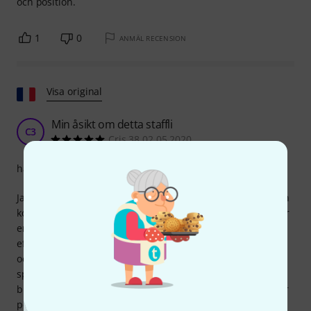
och position.
1
0
ANMÄL RECENSION
Visa original
Min åsikt om detta staffli
C3
Cris 38 02.05.2020
hantverkskvalitet
Jag köpte det här stallet för att justera stränghöjden på min
kontrabas, som jag tyckte var för långt från banden! Jag har
en Thoman-kontrabas som är perfekt för nybörjare, men
eftersom jag specifikt ville ha en uppställning för slapbas
och även spela i ett keltiskt band, ville jag ha mer
spelkomfort. Jag justerade det här stallet själv, och allt gick
bra, men det tar tid om man inte är ett proffs! Resultatet är
perfekt för mig; jag fick precis vad jag ville ha. Men försök