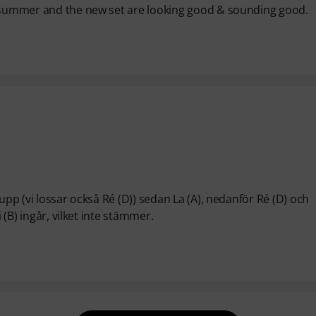
e summer and the new set are looking good & sounding good.
upp (vi lossar också Ré (D)) sedan La (A), nedanför Ré (D) och
 (B) ingår, vilket inte stämmer.