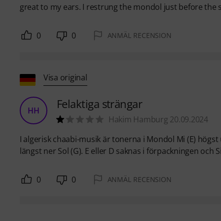
great to my ears. I restrung the mondol just before th
0
0
ANMÄL RECENSION
Visa original
Felaktiga strängar
HH
Hakim Hamburg 20.09.2024
I algerisk chaabi-musik är tonerna i Mondol Mi (E) högst 
längst ner Sol (G). E eller D saknas i förpackningen och Si
0
0
ANMÄL RECENSION