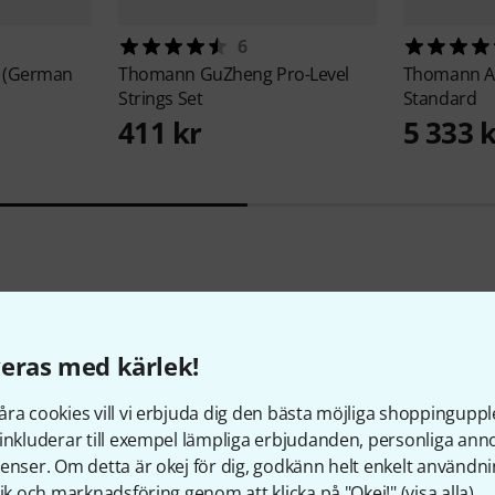
6
s (German
Thomann
GuZheng Pro-Level
Thomann
A
Strings Set
Standard
411 kr
5 333 
2
Kundbetyg
eras med kärlek!
ra cookies vill vi erbjuda dig den bästa möjliga shoppingupple
inkluderar till exempel lämpliga erbjudanden, personliga an
3
/ 5
enser. Om detta är okej för dig, godkänn helt enkelt användni
tik och marknadsföring genom att klicka på "Okej!" (
visa alla
).