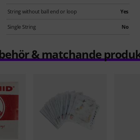
String without ball end or loop
Yes
Single String
No
llbehör & matchande produk