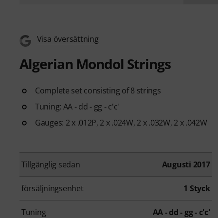
Visa översättning
Algerian Mondol Strings
Complete set consisting of 8 strings
Tuning: AA - dd - gg - c'c'
Gauges: 2 x .012P, 2 x .024W, 2 x .032W, 2 x .042W
Tillgänglig sedan
Augusti 2017
försäljningsenhet
1 Styck
Tuning
AA - dd - gg - c'c'