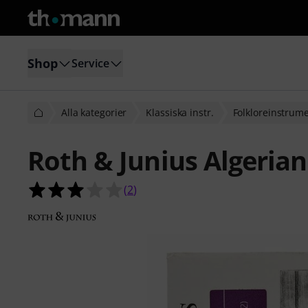
Shop
Service
Alla kategorier
Klassiska instr.
Folkloreinstrum
Roth & Junius Algerian
3.0 av 5 stjärnor från 2 kundbetyg
(
2
)