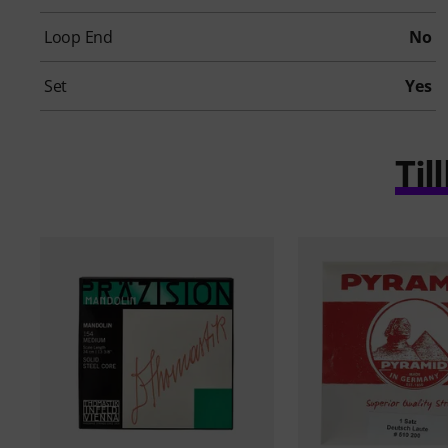
Loop End
No
Set
Yes
Ti