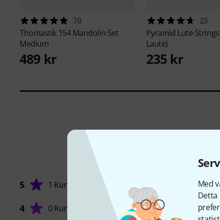
70
23
Thomastik
154 Mandolin Set
Pyramid
Lute-String
Medium
Laute)
489 kr
235 kr
Serv
Med vå
5
1 Kund
Detta 
prefer
4
0 Kunder
statis