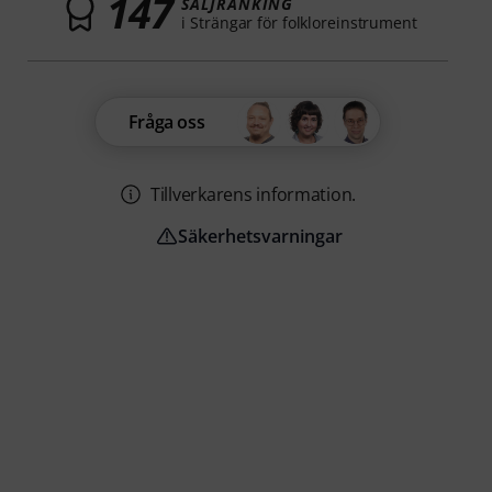
147
SÄLJRANKING
i Strängar för folkloreinstrument
Fråga oss
Tillverkarens information.
Säkerhetsvarningar