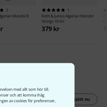
2
1
lgerian Mondol 8
Roth & Junius
Algerian Mondol
P
Strings 10-Str
6
kr
379 kr
1
velsen med allt som hör till.
nonser och att komma ihåg
Betygsätt nu
ngen av cookies för preferenser,