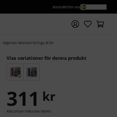
Kontakt
Om oss
SV / KR
a sökningen med söktermen {searchTerm}
Algerian Mondol Strings 8-Str
Visa variationer för denna produkt
311
kr
Alla priser inklusive moms