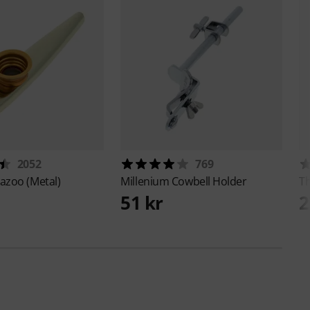
2052
769
azoo (Metal)
Millenium
Cowbell Holder
T
51 kr
2