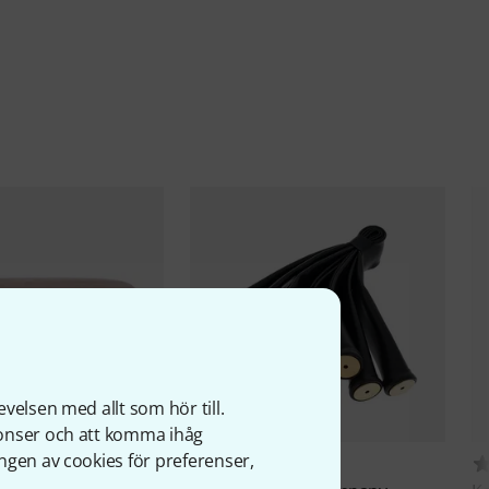
velsen med allt som hör till.
nonser och att komma ihåg
ngen av cookies för preferenser,
1
3