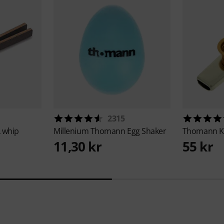
2315
L whip
Millenium
Thomann Egg Shaker
Thomann
K
11,30 kr
55 kr