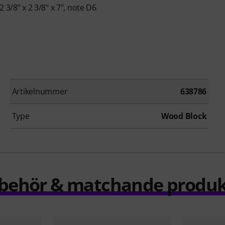
/8" x 2 3/8" x 7", note D6
Artikelnummer
638786
Type
Wood Block
llbehör & matchande produk