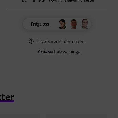
i Övrigt - slagverk orkester
Fråga oss
Tillverkarens information.
Säkerhetsvarningar
ter