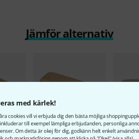
Jämför alternativ
eras med kärlek!
ra cookies vill vi erbjuda dig den bästa möjliga shoppingupple
inkluderar till exempel lämpliga erbjudanden, personliga an
enser. Om detta är okej för dig, godkänn helt enkelt användni
iccolo Wood
Ron Vaughn
W-3.5 Wood Block
C6
tik och marknadsföring genom att klicka på "Okej!" (
visa alla
).