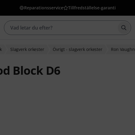
Reparationsservice
Tillfredställelse-garanti
Börj
k
Slagverk orkester
Övrigt - slagverk orkester
Ron Vaughn
d Block D6