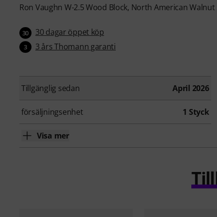
Ron Vaughn W-2.5 Wood Block, North American Walnut 2 3
30 dagar öppet köp
30
3 års Thomann garanti
3
Tillgänglig sedan
April 2026
försäljningsenhet
1 Styck
Visa mer
Ti