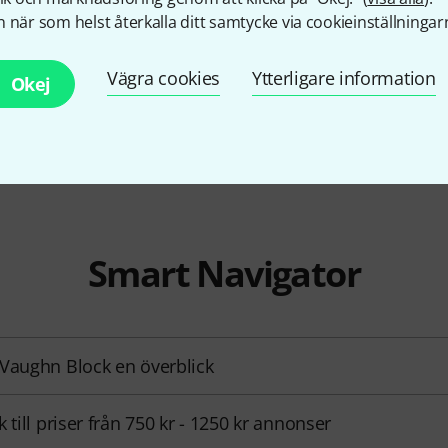
Ron Vaugh
990 kr
 när som helst återkalla ditt samtycke via cookieinställningar
C#6
990 kr
Vägra cookies
Ytterligare information
Okej
Jämför
Jämför
Smart Navigator
Vaughn Block en överblick
k till priser från 750 kr - 1250 kr annonser