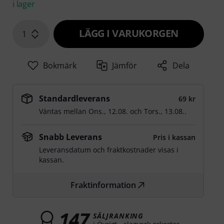
i lager
LÄGG I VARUKORGEN
1
Bokmärk
Jämför
Dela
Standardleverans
69 kr
Väntas mellan
Ons., 12.08.
och
Tors., 13.08.
.
Snabb Leverans
Pris i kassan
Leveransdatum och fraktkostnader visas i
kassan.
Fraktinformation
147
SÄLJRANKING