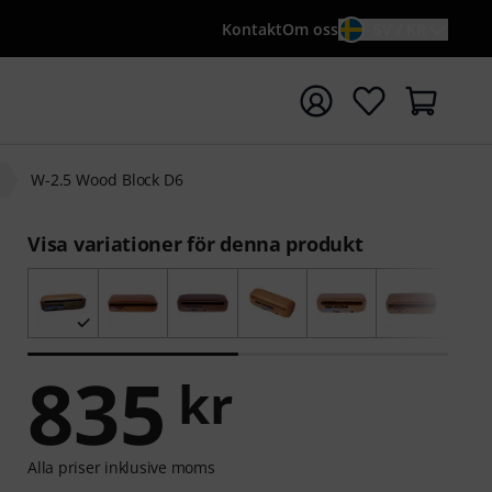
Kontakt
Om oss
SV / KR
a sökningen med söktermen {searchTerm}
W-2.5 Wood Block D6
Visa variationer för denna produkt
835
kr
Alla priser inklusive moms