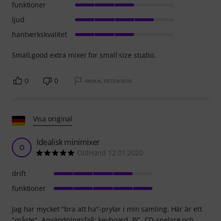
funktioner
ljud
hantverkskvalitet
Small,good extra mixer for small size studio.
0
0
ANMÄL RECENSION
Visa original
Idealisk minimixer
O
OldHand 12.01.2020
drift
funktioner
Jag har mycket "bra att ha"-prylar i min samling. Här är ett
"måste". Användningsfall: keyboard, PC, CD-spelare och