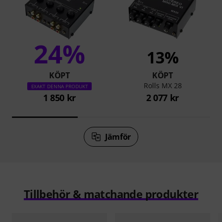
24%
13%
KÖPT
KÖPT
Rolls MX 28
EXAKT DENNA PRODUKT
1 850 kr
2 077 kr
Jämför
Tillbehör & matchande produkter