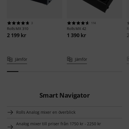
3
114
Rolls
MX 310
Rolls
MX 42
R
2 199 kr
1 390 kr
Jämför
Jämför
Smart Navigator
Rolls Analog mixer en överblick
Analog mixer till priser från 1750 kr - 2250 kr