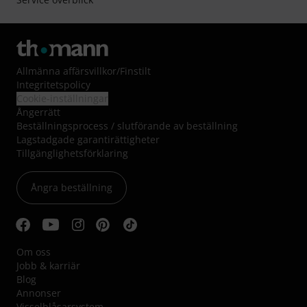
Allmänna affärsvillkor
/
Finstilt
Integritetspolicy
Cookie-inställningar
Ångerrätt
Beställningsprocess / slutförande av beställning
Lagstadgade garantirättigheter
Tillgänglighetsförklaring
Ångra beställning
Om oss
Jobb & karriär
Blog
Annonser
Visselblåsarsystem