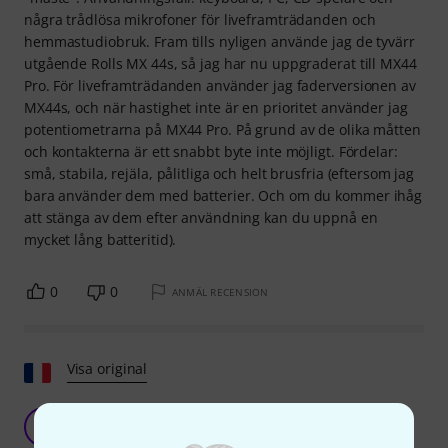
några trådlösa mikrofoner för liveframträdanden och
hemmastudiobruk. Fram tills nyligen använde jag de tyvärr
utgående Rolls MX 44s, så jag har nu uppgraderat till MX44
Pro. För liveframträdanden använder jag faderversionen av
MX44s, och när hastighet inte är en prioritet använder jag
potentiometrarna på MX44 Pro. På grund av de olika måtten
och kontakterna är ett snabbt byte inte möjligt. Fördelar:
små, stabila, rejäla, pålitliga och helt brusfria (eftersom jag
bara använder dem med batterier. Och om du kommer ihåg
att stänga av dem efter användning kan du uppnå en
mycket lång batteritid).
0
0
ANMÄL RECENSION
Visa original
Verkligen perfekt
J
JP3L 15.01.2023