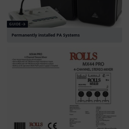
GUIDE
Permanently installed PA Systems