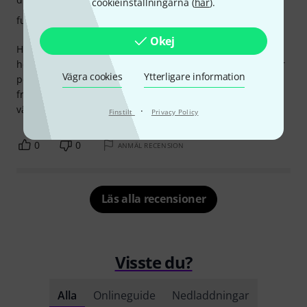
cookieinställningarna (
här
).
funktioner
Okej
Hej, jag köpte den här mixern för att styra volymen på mitt
hemmabyggda PA-system i min lägenhet. Och det fungerar
Vägra cookies
Ytterligare information
perfekt! Fördelar: Mycket robust. Bra förförstärkning. Bra
frekvensgång. Nackdelar: Rattarna är lite vingliga. Med
vänliga hälsningar, "dk"
·
Finstilt
Privacy Policy
0
0
ANMÄL RECENSION
Läs alla recensioner
Visste du?
Alla
Onlineguide
Nedladdningar