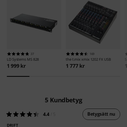
37
169
LD Systems
MS 828
the t.mix
xmix 1202 FX USB
S
1 999 kr
1 777 kr
5
Kundbetyg
Betygsätt nu
4.4
/ 5
DRIFT