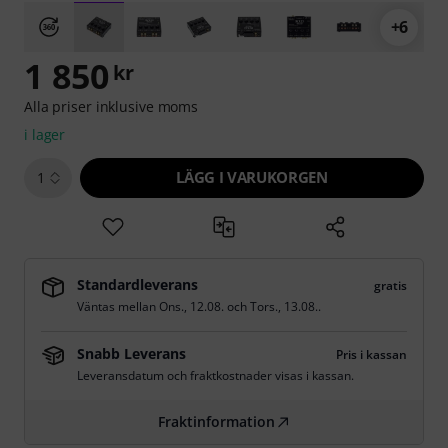
+6
1 850
kr
Alla priser inklusive moms
i lager
LÄGG I VARUKORGEN
1
Standardleverans
gratis
Väntas mellan
Ons., 12.08.
och
Tors., 13.08.
.
Snabb Leverans
Pris i kassan
Leveransdatum och fraktkostnader visas i kassan.
Fraktinformation