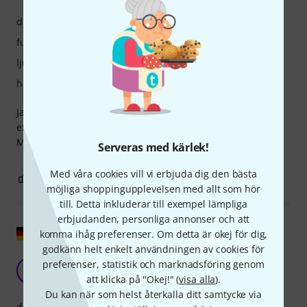
drift
funktioner
ljud
hantverkskvalitet
Jag använder den för att (för)mixa 3 tangentbord och 1
expander (i en lyxig Direct Box). Inget brus, ingen förlust.
Minimalt fotavtryck...
Serveras med kärlek!
Med våra cookies vill vi erbjuda dig den bästa
1
0
ANMÄL RECENSION
möjliga shoppingupplevelsen med allt som hör
till. Detta inkluderar till exempel lämpliga
erbjudanden, personliga annonser och att
Visa original
komma ihåg preferenser. Om detta är okej för dig,
godkänn helt enkelt användningen av cookies för
Rolls MX 44 Pro
preferenser, statistik och marknadsföring genom
,
,,dk" 24.03.2020
att klicka på "Okej!" (
visa alla
).
Du kan när som helst återkalla ditt samtycke via
drift