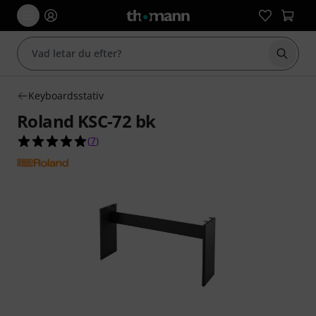
Börja 
Keyboardsstativ
Roland KSC-72 bk
5.0 av 5 stjärnor från 7 kundbetyg
(
7
)