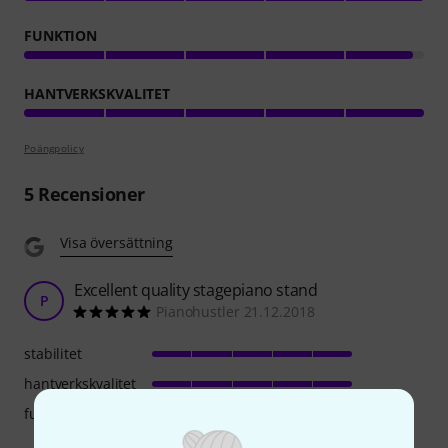
FUNKTION
HANTVERKSKVALITET
Poängpolicy
5
Recensioner
Visa översättning
Excellent quality stagepiano stand
P
Pianohustler 21.12.2018
stabilitet
hantverkskvalitet
funktion