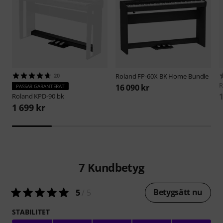
20
Roland
FP-60X BK Home Bundle
R
16 090 kr
PASSAR GARANTERAT
1
Roland
KPD-90 bk
1 699 kr
7
Kundbetyg
Betygsätt nu
5
/ 5
STABILITET