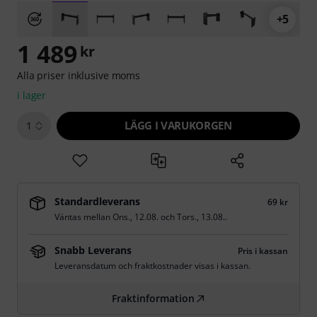
+5
1 489
kr
Alla priser inklusive moms
i lager
LÄGG I VARUKORGEN
1
Standardleverans
69 kr
Väntas mellan
Ons., 12.08.
och
Tors., 13.08.
.
Snabb Leverans
Pris i kassan
Leveransdatum och fraktkostnader visas i kassan.
Fraktinformation