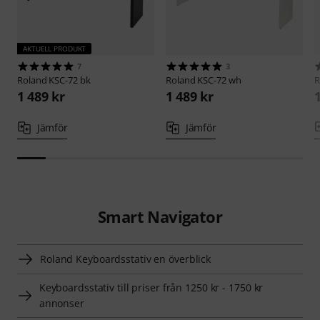
AKTUELL PRODUKT
7
3
Roland
KSC-72 bk
Roland
KSC-72 wh
R
1 489 kr
1 489 kr
Jämför
Jämför
Smart Navigator
Roland Keyboardsstativ en överblick
Keyboardsstativ till priser från 1250 kr - 1750 kr
annonser