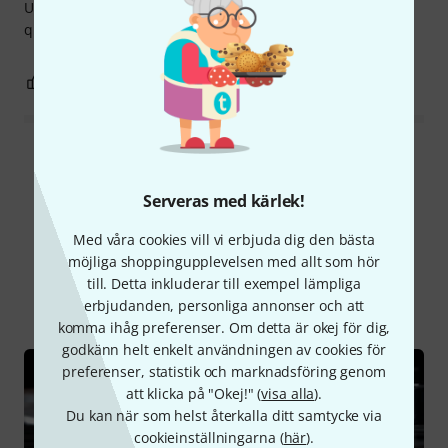
Used as stand for Roland FP60. Easy to mount, very good
quality and stands rock-solid.
0
0
ANMÄL RECENSION
Läs alla recensioner
Serveras med kärlek!
Med våra cookies vill vi erbjuda dig den bästa
Visste du?
möjliga shoppingupplevelsen med allt som hör
till. Detta inkluderar till exempel lämpliga
Alla
Onlineguide
erbjudanden, personliga annonser och att
komma ihåg preferenser. Om detta är okej för dig,
godkänn helt enkelt användningen av cookies för
preferenser, statistik och marknadsföring genom
att klicka på "Okej!" (
visa alla
).
Du kan när som helst återkalla ditt samtycke via
cookieinställningarna (
här
).