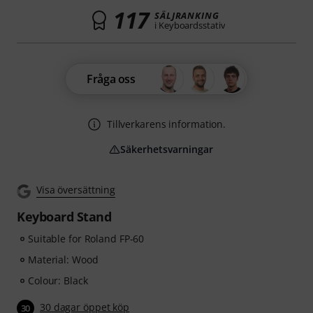
117
SÄLJRANKING
i Keyboardsstativ
Fråga oss
Tillverkarens information.
Säkerhetsvarningar
Visa översättning
Keyboard Stand
Suitable for Roland FP-60
Material: Wood
Colour: Black
30 dagar öppet köp
30