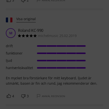
3
2
ANMÄL RECENSION
Visa original
Roland KC-990
M
michelmusic 25.02.2019
drift
funktioner
ljud
hantverkskvalitet
En mycket bra förstärkare för mitt keyboard, ljudet är
utmärkt, basen är fin och rund, jag rekommenderar den.
4
3
ANMÄL RECENSION