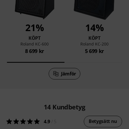
21%
14%
KÖPT
KÖPT
Roland KC-600
Roland KC-200
8 699 kr
5 699 kr
Jämför
14
Kundbetyg
Betygsätt nu
4.9
/ 5