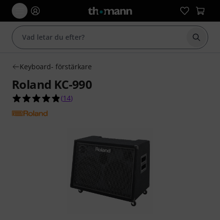
Börja 
Keyboard- förstärkare
Roland KC-990
4.9 av 5 stjärnor från 14 kundbetyg
(
14
)