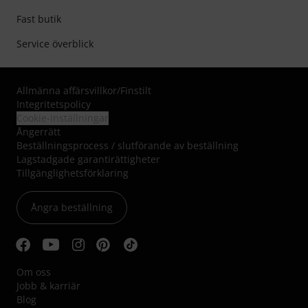
Fast butik
Service överblick
Allmänna affärsvillkor
/
Finstilt
Integritetspolicy
Cookie-inställningar
Ångerrätt
Beställningsprocess / slutförande av beställning
Lagstadgade garantirättigheter
Tillgänglighetsförklaring
Ångra beställning
Om oss
Jobb & karriär
Blog