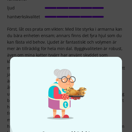
ljud
hantverkskvalitet
Först, låt oss prata om vikten: Med lite styrka i armarna kan
du bära enheten ensam; annars finns det fyra hjul som du
kan fästa vid behov. Ljudet är fantastiskt och volymen är
mer än tillräcklig för hela min dal. Byggkvaliteten är robust,
även om mina katter tyvärr har använt skyddet som
klösbräda. Jag köpte också en TaoTronics Bluetooth-
mottagare med 3,5 mm-uttag från Amazon för 15 euro så att
jag kan ansluta min telefon till högtalaren med Spotify. Det
är ett perfekt komplement till min Roland FA08 för ren
återgivning av höga och låga frekvenser. Jag hade
ursprungligen studiomonitorer, men de är inte bra för riktig
bas. Jag föredrar mycket mer en högtalare som kan göra allt
hemma och som även är lämplig för scenbruk. Gallret
framför högtalarna hindrar också barn från att buckla dem
med fingrarna. Tack vare sin robusta konstruktion är den
här högtalaren inte för ömtålig för trädgårdsfester, även om