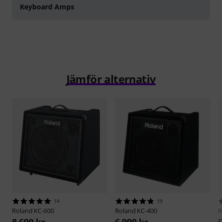
Keyboard Amps
Jämför alternativ
14
19
Roland
KC-600
Roland
KC-400
R