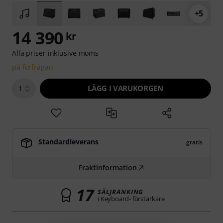
+5
14 390
kr
Alla priser inklusive moms
på förfrågan
LÄGG I VARUKORGEN
1
Standardleverans
gratis
Fraktinformation
17
SÄLJRANKING
i Keyboard- förstärkare