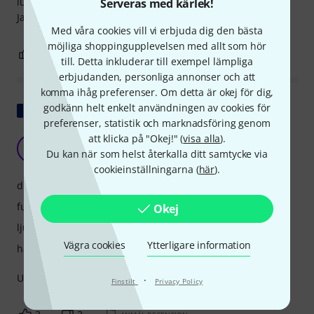
luftfuktigheten stiger lite på kvällen. Sammanfattningsvis:
Serveras med kärlek!
Jag skulle köpa den igen utan att tveka!
Med våra cookies vill vi erbjuda dig den bästa
möjliga shoppingupplevelsen med allt som hör
9
5
ANMÄL RECENSION
till. Detta inkluderar till exempel lämpliga
erbjudanden, personliga annonser och att
komma ihåg preferenser. Om detta är okej för dig,
godkänn helt enkelt användningen av cookies för
Visa original
preferenser, statistik och marknadsföring genom
att klicka på "Okej!" (
visa alla
).
Mycket bra produkt
S
Du kan när som helst återkalla ditt samtycke via
SylvainZ 06.05.2020
cookieinställningarna (
här
).
drift
funktioner
Okej
ljud
Vägra cookies
Ytterligare information
hantverkskvalitet
Utmärkt effekt/effektivitetsförhållande. Lite tung.
·
Finstilt
Privacy Policy