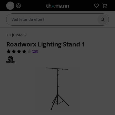
Börja 
Ljusstativ
Roadworx Lighting Stand 1
4.0 av 5 stjärnor från 28 kundbetyg
(
28
)