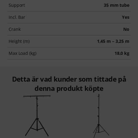
Support
35 mm tube
Incl. Bar
Yes
Crank
No
Height (m)
1,45 m – 3,25 m
Max Load (kg)
18,0 kg
Detta är vad kunder som tittade på
denna produkt köpte