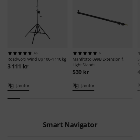
46
6
Roadworx
Wind Up 100-4 110 kg
Manfrotto
099B Extension f.
S
Light Stands
S
3 111 kr
539 kr
Jämför
Jämför
Smart Navigator