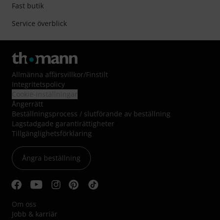
Fast butik
Service överblick
Allmänna affärsvillkor
/
Finstilt
Integritetspolicy
Cookie-inställningar
Ångerrätt
Beställningsprocess / slutförande av beställning
Lagstadgade garantirättigheter
Tillgänglighetsförklaring
Ångra beställning
Om oss
Jobb & karriär