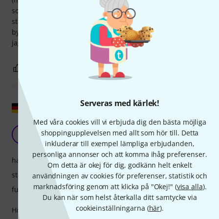
som visserligen var av god kvalitet men inte kompatibla med
standard 35 mm-stången. Dessa fungerar perfekt, och
byggkvaliteten är utmärkt för bara 2 eller 3 euro skillnad. Så
jag köper två till direkt. Perfekt
1
0
ANMÄL RECENSION
Serveras med kärlek!
Visa original
Med våra cookies vill vi erbjuda dig den bästa möjliga
Bästa!
shoppingupplevelsen med allt som hör till. Detta
D
Dominik112 12.07.2020
inkluderar till exempel lämpliga erbjudanden,
personliga annonser och att komma ihåg preferenser.
hantverkskvalitet
Om detta är okej för dig, godkänn helt enkelt
stabilitet
användningen av cookies för preferenser, statistik och
marknadsföring genom att klicka på "Okej!" (
visa alla
).
funktion
Du kan när som helst återkalla ditt samtycke via
cookieinställningarna (
här
).
Högsta kvalitet. Utförandet är utmärkt, fötterna har