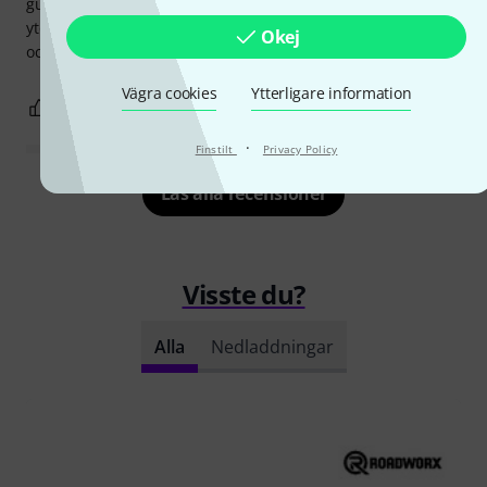
gummikåpor för att säkerställa ett säkert stativ även på släta
ytor. Stativet har två förlängningar som kan säkras med bult
Okej
och skruv. Vikten är också hanterbar och lätt att bära.
Vägra cookies
Ytterligare information
0
0
ANMÄL RECENSION
·
Finstilt
Privacy Policy
Läs alla recensioner
Visste du?
Alla
Nedladdningar