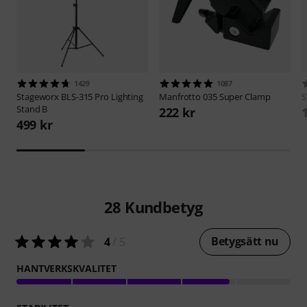
1429
1087
Stageworx
BLS-315 Pro Lighting
Manfrotto
035 Super Clamp
S
Stand B
222 kr
499 kr
28
Kundbetyg
Betygsätt nu
4
/ 5
HANTVERKSKVALITET