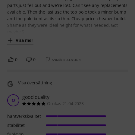
parts just fell out and we're lost. Can't see any replacements
available. Then the last use the top pole took a minor bump
and the pole bent as its so thin. Cheap price cheaper build.
Shame as they were ideal height for what I needed. Got
maybe 5
Visa mer
0
0
ANMÄL RECENSION
Visa översättning
good quality
O
Orukas 21.04.2023
hantverkskvalitet
stabilitet
funktion