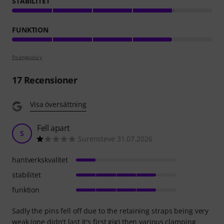
STABILITET
FUNKTION
Poängpolicy
17
Recensioner
Visa översättning
Fell apart
S
Surensteve 31.07.2026
hantverkskvalitet
stabilitet
funktion
Sadly the pins fell off due to the retaining straps being very
weak (one didn't last it's first gig) then various clamping