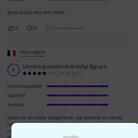
good quality and very stable
0
0
ANMÄL RECENSION
Visa original
Utmärkt ljusstativ till ett löjligt lågt pris.
S
s-m-l 14.06.2021
hantverkskvalitet
stabilitet
funktion
Köpta för att stödja sidogardiner, jag behövde en minsta
höjd på tre meter och god stabilitet. Jag hade redan köpt
några Millenium-stativ
(https://www.thomann.de/fr/millenium_lichtstativ_lst310_review